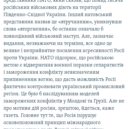
представника НАТО, який сказав, що понад тисяча
російських військових діють на території
Південно-Східної України. Інший натовський
представник назвав це «втручанням», уникнувши
слова «вторгнення», бо останнє означало б
повноцінний військовий наступ. Але, зазначає
видання, незважаючи на терміни, все одно це
велике і неприйнятне посилення агресивності Росії
проти України. НАТО підозрює, що російською
метою є відвернення воєнної поразки сепаратистів
і замороження конфлікту невизначеним
припиненням вогню, що дасть можливість Росії
фактично контролювати український промисловий
регіон. Це було б наслідуванням моделей
заморожених конфліктів у Молдові та Грузії. Але не
про мотиви дій росіян, зрештою, йдеться, каже
газета. Головне тут те, що Росія порушує
основоположний принцип міжнародного