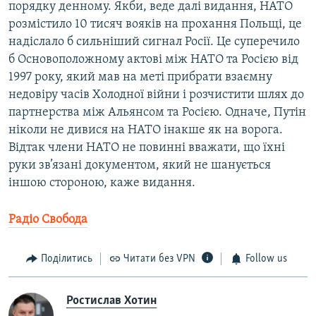
порядку денному. Якби, веде далі видання, НАТО
розмістило 10 тисяч вояків на прохання Польщі, це
надіслало б сильніший сигнал Росії. Це суперечило
б Основоположному актові між НАТО та Росією від
1997 року, який мав на меті прибрати взаємну
недовіру часів Холодної війни і розчистити шлях до
партнерства між Альянсом та Росією. Одначе, Путін
ніколи не дивися на НАТО інакше як на ворога.
Відтак члени НАТО не повинні вважати, що їхні
руки зв’язані документом, який не шанується
іншою стороною, каже видання.
Радіо Свобода
Поділитись
Читати без VPN
Follow us
Ростислав Хотин