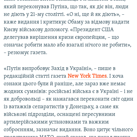
який переконував Путіна, що так, як діє він, люди
не діють у 21-му столітті. «О ні, ще й як діють», –
каже видання і критикує Обаму за відмову надати
Києву військову допомогу. «Президент США
делегував вирішення кризи європейцям, – що
означає робити мало або взагалі нічого не робити»,
– резюмує газета.
«Путін випробовує Захід в Україні», – пише в
редакційній статті газета
New
York
Times
. І хоча
ознаки цього були й раніше, але зараз вже немає
жодних сумнівів: російські війська є в Україні – і не
як добровольці – як намагався переконати світ один
із ватажків сепаратистів у Донецьку, а саме як
військові підрозділи, оснащені пересувними
артилерійськими установками та важким
озброєнням, зазначає видання. Воно цитує чільного