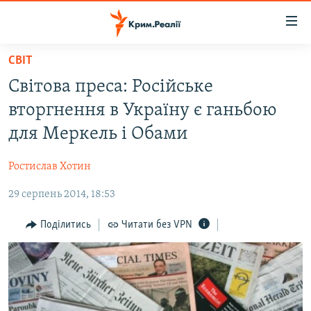
Доступність
посилання
Перейти
СВІТ
до
НОВИНИ
Світова преса: Російське
основного
ВОДА.КРИМ
матеріалу
вторгнення в Україну є ганьбою
ВІДЕО ТА ФОТО
Перейти
для Меркель і Обами
до
ПОЛІТИКА
основної
Ростислав Хотин
БЛОГИ
навігації
Перейти
29 серпень 2014, 18:53
ПОГЛЯД
до
ІНТЕРВ'Ю
Поділитись
Читати без VPN
пошуку
ВСЕ ЗА ДЕНЬ
СПЕЦПРОЕКТИ
ЯК ОБІЙТИ БЛОКУВАННЯ
ДЕПОРТАЦІЯ