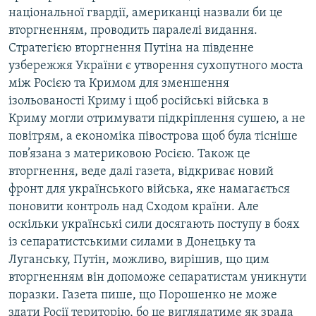
національної гвардії, американці назвали би це
вторгненням, проводить паралелі видання.
Стратегією вторгнення Путіна на південне
узбережжя України є утворення сухопутного моста
між Росією та Кримом для зменшення
ізольованості Криму і щоб російські війська в
Криму могли отримувати підкріплення сушею, а не
повітрям, а економіка півострова щоб була тісніше
пов’язана з материковою Росією. Також це
вторгнення, веде далі газета, відкриває новий
фронт для українського війська, яке намагається
поновити контроль над Сходом країни. Але
оскільки українські сили досягають поступу в боях
із сепаратистськими силами в Донецьку та
Луганську, Путін, можливо, вирішив, що цим
вторгненням він допоможе сепаратистам уникнути
поразки. Газета пише, що Порошенко не може
здати Росії територію, бо це виглядатиме як зрада