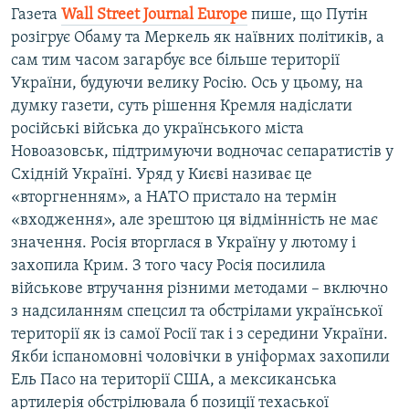
Газета
Wall
Street
Journal
Europe
пише, що Путін
розігрує Обаму та Меркель як наївних політиків, а
сам тим часом загарбує все більше території
України, будуючи велику Росію. Ось у цьому, на
думку газети, суть рішення Кремля надіслати
російські війська до українського міста
Новоазовськ, підтримуючи водночас сепаратистів у
Східній Україні. Уряд у Києві називає це
«вторгненням», а НАТО пристало на термін
«входження», але зрештою ця відмінність не має
значення. Росія вторглася в Україну у лютому і
захопила Крим. З того часу Росія посилила
військове втручання різними методами – включно
з надсиланням спецсил та обстрілами української
території як із самої Росії так і з середини України.
Якби іспаномовні чоловічки в уніформах захопили
Ель Пасо на території США, а мексиканська
артилерія обстрілювала б позиції техаської