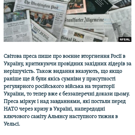
ВІДЕОУРОКИ «ELIFBE»
Русский
СВІДЧЕННЯ ОКУПАЦІЇ
Qırımtatar
УКРАЇНСЬКА ПРОБЛЕМА КРИМУ
ДОЛУЧАЙСЯ!
ІНФОГРАФІКА
Світова преса пише про воєнне вторгнення Росії в
Україну, критикуючи провідних західних лідерів за
Усі сайти RFE/RL
нерішучість. Також видання вказують, що якщо
раніше ще й були якісь сумніви у присутності
регулярного російського війська на території
України, то тепер вже є беззаперечні докази цьому.
Преса міркує і над завданнями, які постали перед
НАТО через кризу в Україні, напередодні
ключового саміту Альянсу наступного тижня в
Уельсі.