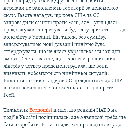
правопорядку з часів Другої світової війни:
держави не захоплюють території за допомогою
сили. Газета нагадує, що хоча США та ЄС
запровадили санкції проти Росії, але Путін і далі
продовжував заперечувати будь-яку причетність до
конфлікту в Україні. Він також, без сумніву,
заперечуватиме нові докази і цинічно буде
стверджувати, що це якась українська чи західна
змова. Газета вважає, що реакція європейських
лідерів у четвер продемонструвала, що вони
визнають небезпечність нинішньої ситуації.
Видання закликає лідерів ЄС приєднатися до США
в плані посилення економічних санкцій проти
Росії.
Тижневик
Economist
пише, що реакція НАТО на
події в Україні поліпшилась, але Альянсові треба ще
багато зробити. В статті йдеться про підготовку до