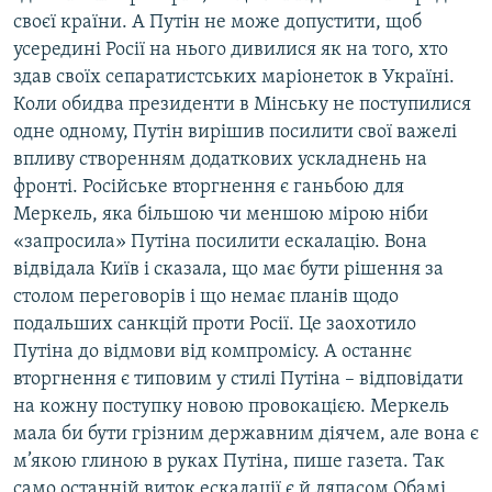
своєї країни. А Путін не може допустити, щоб
усередині Росії на нього дивилися як на того, хто
здав своїх сепаратистських маріонеток в Україні.
Коли обидва президенти в Мінську не поступилися
одне одному, Путін вирішив посилити свої важелі
впливу створенням додаткових ускладнень на
фронті. Російське вторгнення є ганьбою для
Меркель, яка більшою чи меншою мірою ніби
«запросила» Путіна посилити ескалацію. Вона
відвідала Київ і сказала, що має бути рішення за
столом переговорів і що немає планів щодо
подальших санкцій проти Росії. Це заохотило
Путіна до відмови від компромісу. А останнє
вторгнення є типовим у стилі Путіна – відповідати
на кожну поступку новою провокацією. Меркель
мала би бути грізним державним діячем, але вона є
м’якою глиною в руках Путіна, пише газета. Так
само останній виток ескалації є й ляпасом Обамі,