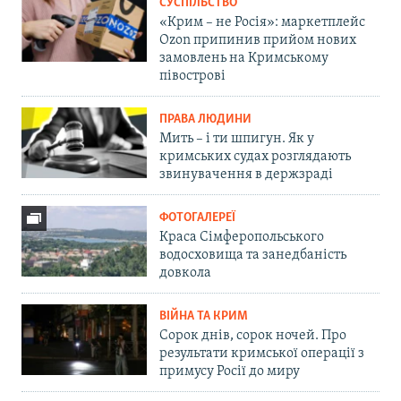
СУСПІЛЬСТВО
«Крим – не Росія»: маркетплейс
Ozon припинив прийом нових
замовлень на Кримському
півострові
ПРАВА ЛЮДИНИ
Мить – і ти шпигун. Як у
кримських судах розглядають
звинувачення в держзраді
ФОТОГАЛЕРЕЇ
Краса Сімферопольського
водосховища та занедбаність
довкола
ВІЙНА ТА КРИМ
Сорок днів, сорок ночей. Про
результати кримської операції з
примусу Росії до миру