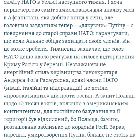
саміту НАТО в Уельсі наступного тижня. І хоча
першочергово саміт замислювався для аналізу місії
в Афганістані, яка добігає кінця у січні, але
головним завданням тепер – «дякуючи» Путіну – є
повернення до старої справи НАТО: гарантувати,
що коли Альянс обіцяє захищати своїх членів, він
це може зробити. Тижневик зазначає, що союз
НАТО дещо кволо реагував на силове відторгнення
Криму Росією у березні. Незважаючи не
енергійний стиль керівництва генсекретаря
Андерса Фоґа Расмуссена, деякі члени НАТО
(німці, італійці та нідерландці) не хотіли
«провокативних» дій проти росіян. А запит Польщі
щодо 10 тисяч вояків, включно з американським
контингентом, для постійного базування на її
території був відхилений, бо Польща, бачите,
розташована заблизько до кордонів Росії. Зараз,
нарешті, умиротворення Путіна більше не стоїть на