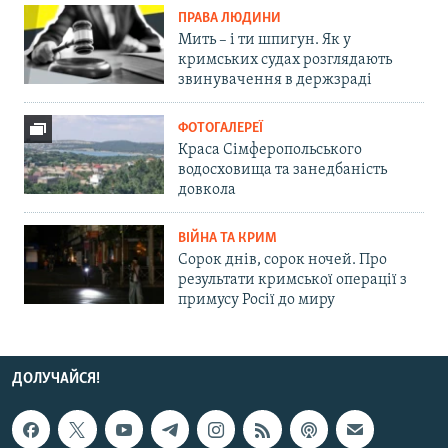
ПРАВА ЛЮДИНИ
Мить – і ти шпигун. Як у
кримських судах розглядають
звинувачення в держзраді
ФОТОГАЛЕРЕЇ
Краса Сімферопольського
водосховища та занедбаність
довкола
ВІЙНА ТА КРИМ
Сорок днів, сорок ночей. Про
результати кримської операції з
примусу Росії до миру
ДОЛУЧАЙСЯ!