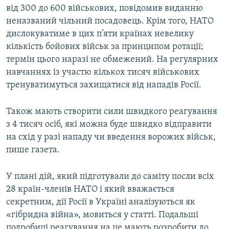
від 300 до 600 військових, повідомив виданню
неназваний чільний посадовець. Крім того, НАТО
дислокуватиме в цих п’яти країнах невелику
кількість бойових військ за принципом ротації;
термін цього наразі не обмежений. На регулярних
навчаннях із участю кількох тисяч військових
тренуватимуться захищатися від нападів Росії.
Також мають створити сили швидкого реагування
з 4 тисяч осіб, які можна буде швидко відправити
на схід у разі нападу чи введення ворожих військ,
пише газета.
У плані дій, який підготували до саміту посли всіх
28 країн-членів НАТО і який вважається
секретним, дії Росії в Україні аналізуються як
«гібридна війна», мовиться у статті. Подальші
подробиці реагування на це мають розробити до