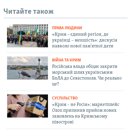
Читайте також
ПРАВА ЛЮДИНИ
«Крим – єдиний регіон, де
українці – меншість»: дискусія
навколо нової пам'ятної дати
ВІЙНА ТА КРИМ
Російська влада обіцяє закрити
морський шлях українським
БпЛА до Севастополя. Чи реально
це?
СУСПІЛЬСТВО
«Крим – не Росія»: маркетплейс
Ozon припинив прийом нових
замовлень на Кримському
півострові