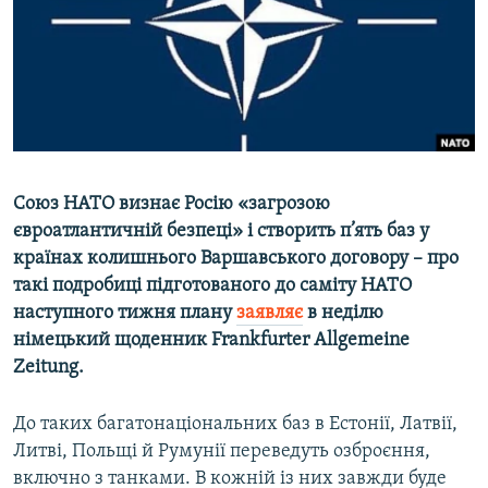
ВІДЕОУРОКИ «ELIFBE»
Русский
СВІДЧЕННЯ ОКУПАЦІЇ
Qırımtatar
УКРАЇНСЬКА ПРОБЛЕМА КРИМУ
ДОЛУЧАЙСЯ!
ІНФОГРАФІКА
Союз НАТО визнає Росію «загрозою
євроатлантичній безпеці» і створить п’ять баз у
Усі сайти RFE/RL
країнах колишнього Варшавського договору – про
такі подробиці підготованого до саміту НАТО
наступного тижня плану
заявляє
в неділю
німецький щоденник Frankfurter Allgemeine
Zeitung.
До таких багатонаціональних баз в Естонії, Латвії,
Литві, Польщі й Румунії переведуть озброєння,
включно з танками. В кожній із них завжди буде