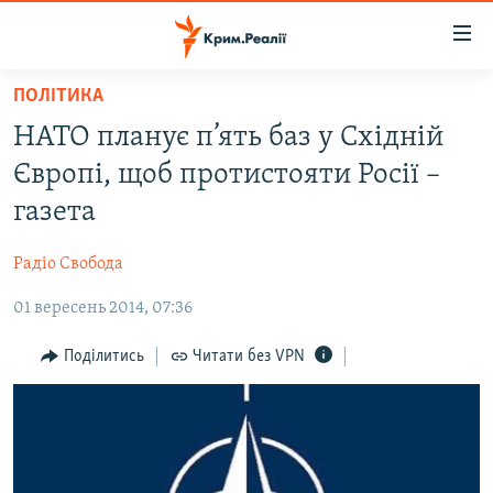
Доступність
посилання
Перейти
ПОЛІТИКА
до
НОВИНИ
НАТО планує п’ять баз у Східній
основного
ВОДА.КРИМ
матеріалу
Європі, щоб протистояти Росії –
ВІДЕО ТА ФОТО
Перейти
газета
до
ПОЛІТИКА
основної
Радіо Свобода
БЛОГИ
навігації
Перейти
01 вересень 2014, 07:36
ПОГЛЯД
до
ІНТЕРВ'Ю
Поділитись
Читати без VPN
пошуку
ВСЕ ЗА ДЕНЬ
СПЕЦПРОЕКТИ
ЯК ОБІЙТИ БЛОКУВАННЯ
ДЕПОРТАЦІЯ