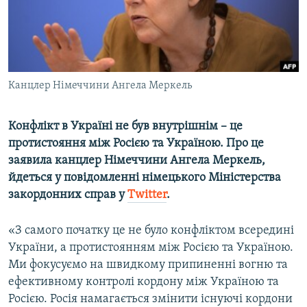
ВІДЕОУРОКИ «ELIFBE»
Русский
СВІДЧЕННЯ ОКУПАЦІЇ
Qırımtatar
УКРАЇНСЬКА ПРОБЛЕМА КРИМУ
ДОЛУЧАЙСЯ!
Канцлер Німеччини Ангела Меркель
ІНФОГРАФІКА
Конфлікт в Україні не був внутрішнім – це
протистояння між Росією та Україною. Про це
Усі сайти RFE/RL
заявила канцлер Німеччини Ангела Меркель,
йдеться у повідомленні німецького Міністерства
закордонних справ у
Twitter
.
«З самого початку це не було конфліктом всередині
України, а протистоянням між Росією та Україною.
Ми фокусуємо на швидкому припиненні вогню та
ефективному контролі кордону між Україною та
Росією. Росія намагається змінити існуючі кордони