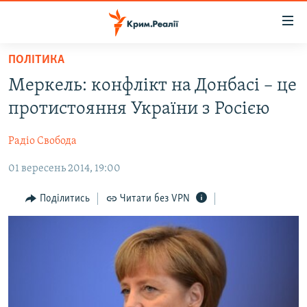
Доступність
посилання
Перейти
ПОЛІТИКА
до
НОВИНИ
Меркель: конфлікт на Донбасі – це
основного
ВОДА.КРИМ
матеріалу
протистояння України з Росією
ВІДЕО ТА ФОТО
Перейти
до
Радіо Свобода
ПОЛІТИКА
основної
01 вересень 2014, 19:00
БЛОГИ
навігації
Перейти
ПОГЛЯД
Поділитись
Читати без VPN
до
ІНТЕРВ'Ю
пошуку
ВСЕ ЗА ДЕНЬ
СПЕЦПРОЕКТИ
ЯК ОБІЙТИ БЛОКУВАННЯ
ДЕПОРТАЦІЯ