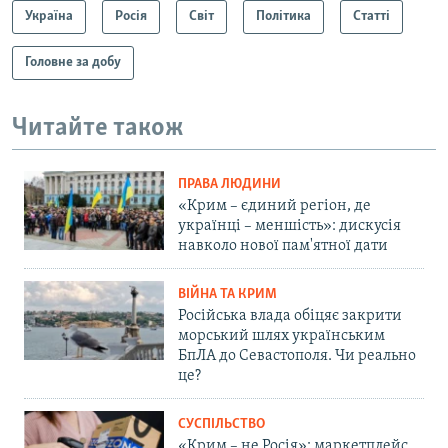
Україна
Росія
Світ
Політика
Статті
Головне за добу
Читайте також
ПРАВА ЛЮДИНИ
«Крим – єдиний регіон, де
українці – меншість»: дискусія
навколо нової пам'ятної дати
ВІЙНА ТА КРИМ
Російська влада обіцяє закрити
морський шлях українським
БпЛА до Севастополя. Чи реально
це?
СУСПІЛЬСТВО
«Крим – не Росія»: маркетплейс