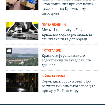
Ozon припинив прийом нових
замовлень на Кримському
півострові
ПРАВА ЛЮДИНИ
Мить – і ти шпигун. Як у
кримських судах розглядають
звинувачення в держзраді
ФОТОГАЛЕРЕЇ
Краса Сімферопольського
водосховища та занедбаність
довкола
ВІЙНА ТА КРИМ
Сорок днів, сорок ночей. Про
результати кримської операції з
примусу Росії до миру