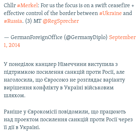
Chllr
#Merkel
: For us the focus is on a swift ceasefire +
effective control of the border between
#Ukraine
and
#Russia
. (3) MT
@RegSprecher
— GermanForeignOffice (@GermanyDiplo)
September
1, 2014
У понеділок канцлер Німеччини виступила з
підтримкою посилення санкцій проти Росії, але
наголосила, що Євросоюз не розглядає варіанту
вирішення конфлікту в Україні військовим
шляхом.
Раніше у Єврокомісії повідомили, що працюють
над проектом посилення санкцій проти Росії через
її дії в Україні.