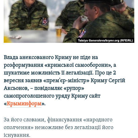
ВІДЕОУРОКИ «ELIFBE»
Русский
СВІДЧЕННЯ ОКУПАЦІЇ
Qırımtatar
УКРАЇНСЬКА ПРОБЛЕМА КРИМУ
ДОЛУЧАЙСЯ!
ІНФОГРАФІКА
Влада анексованого Криму не піде на
розформування «кримської самооборони», а
Усі сайти RFE/RL
шукатиме можливість її легалізації. Про це 2
вересня заявив «прем'єр-міністр» Криму Сергій
Аксьонов, – повідомляє «рупор»
самопроголошеного уряду Криму
сайт
«
Крыминформ
».
За його словами, фінансування «народного
ополчення» неможливе без легалізації його
існування.