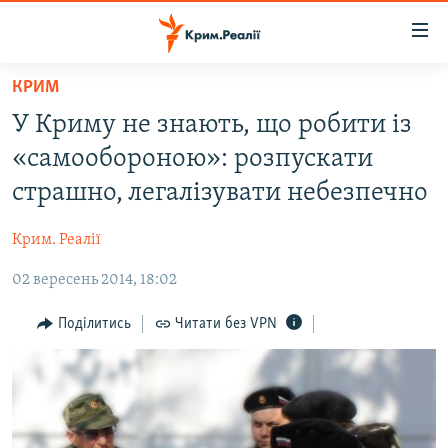
Доступність
посилання
Перейти
КРИМ
до
НОВИНИ
У Криму не знають, що робити із
основного
ВОДА.КРИМ
матеріалу
«самообороною»: розпускати
ВІДЕО ТА ФОТО
Перейти
страшно, легалізувати небезпечно
до
ПОЛІТИКА
основної
Крим. Реалії
БЛОГИ
навігації
Перейти
02 вересень 2014, 18:02
ПОГЛЯД
до
ІНТЕРВ'Ю
Поділитись
Читати без VPN
пошуку
ВСЕ ЗА ДЕНЬ
СПЕЦПРОЕКТИ
ЯК ОБІЙТИ БЛОКУВАННЯ
ДЕПОРТАЦІЯ