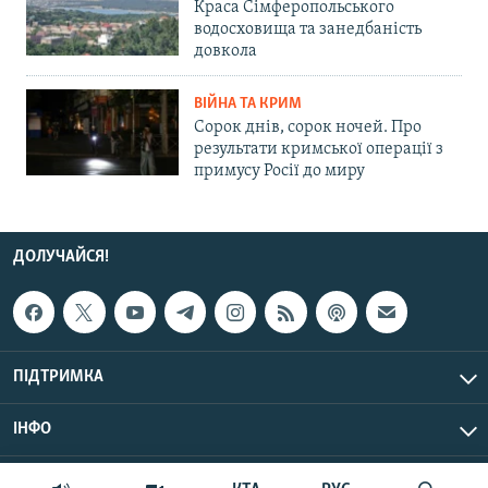
Краса Сімферопольського
водосховища та занедбаність
довкола
ВІЙНА ТА КРИМ
Сорок днів, сорок ночей. Про
результати кримської операції з
примусу Росії до миру
ДОЛУЧАЙСЯ!
ПІДТРИМКА
ІНФО
© Крим.Реалії, 2026 | Усі права застережено.