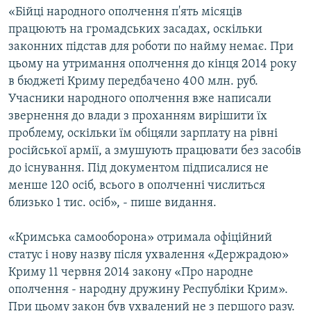
«Бійці народного ополчення п'ять місяців
працюють на громадських засадах, оскільки
законних підстав для роботи по найму немає. При
цьому на утримання ополчення до кінця 2014 року
в бюджеті Криму передбачено 400 млн. руб.
Учасники народного ополчення вже написали
звернення до влади з проханням вирішити їх
проблему, оскільки їм обіцяли зарплату на рівні
російської армії, а змушують працювати без засобів
до існування. Під документом підписалися не
менше 120 осіб, всього в ополченні числиться
близько 1 тис. осіб», - пише видання.
«Кримська самооборона» отримала офіційний
статус і нову назву після ухвалення «Держрадою»
Криму 11 червня 2014 закону «Про народне
ополчення - народну дружину Республіки Крим».
При цьому закон був ухвалений не з першого разу.