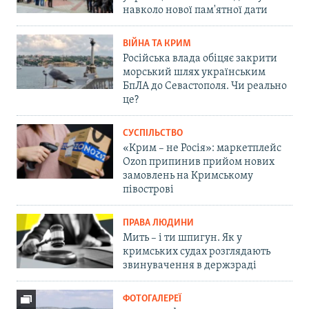
навколо нової пам'ятної дати
ВІЙНА ТА КРИМ
Російська влада обіцяє закрити
морський шлях українським
БпЛА до Севастополя. Чи реально
це?
СУСПІЛЬСТВО
«Крим – не Росія»: маркетплейс
Ozon припинив прийом нових
замовлень на Кримському
півострові
ПРАВА ЛЮДИНИ
Мить – і ти шпигун. Як у
кримських судах розглядають
звинувачення в держзраді
ФОТОГАЛЕРЕЇ