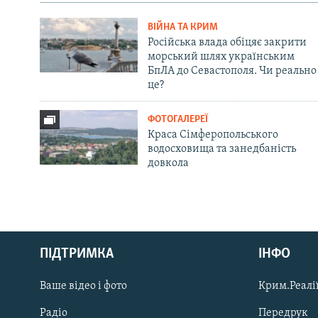
ВІЙНА ТА КРИМ
Російська влада обіцяє закрити
морський шлях українським
БпЛА до Севастополя. Чи реально
це?
ФОТОГАЛЕРЕЇ
Краса Сімферопольського
водосховища та занедбаність
довкола
Русский
ПІДТРИМКА
ІНФО
Qırımtatar
Ваше відео і фото
Крим.Реалії
ДОЛУЧАЙСЯ!
Радіо
Передрук