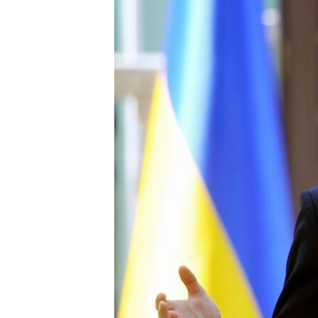
ВІДЕОУРОКИ «ELIFBE»
СВІДЧЕННЯ ОКУПАЦІЇ
УКРАЇНСЬКА ПРОБЛЕМА КРИМУ
ІНФОГРАФІКА