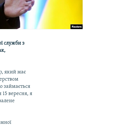
ї служби з
ак,
р, який має
терством
во займається
 15 вересня, я
хвалене
омної