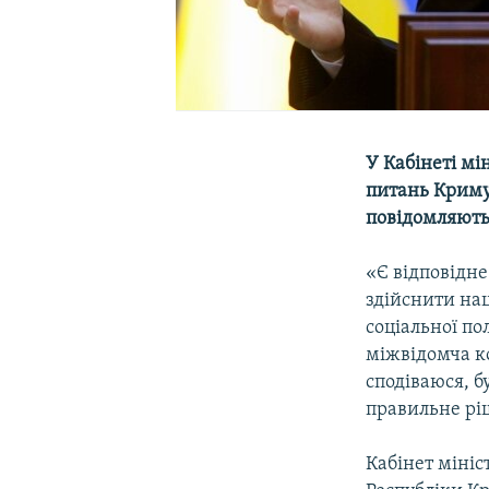
У Кабінеті мі
питань Криму 
повідомляють
«Є відповідне
здійснити нац
соціальної по
міжвідомча ко
сподіваюся, б
правильне рі
Кабінет міні