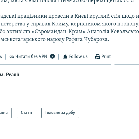
им, міста Севастополя і тимчасово переміщених осіб.
адські працівники провели в Києві круглий стіл щодо 
ністерства у справах Криму, керівником якого пропон
бо активіста «Євромайдан-Крим» Анатолія Ковальськог
мськотатарського народу Рефата Чубарова.
ь
Читати без VPN
Follow us
Print
. Реалії
аїна
Статті
Головне за добу