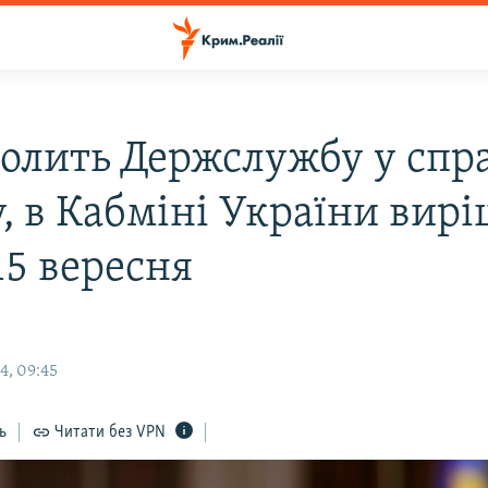
чолить Держслужбу у спр
, в Кабміні України вирі
15 вересня
4, 09:45
ь
Читати без VPN