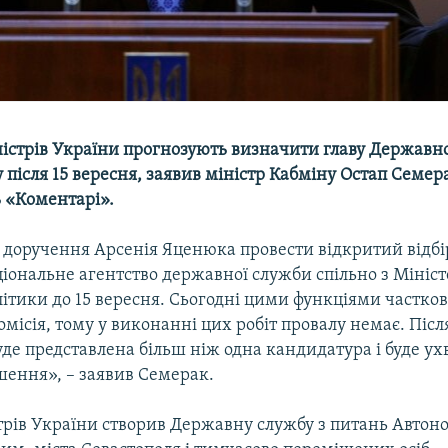
ністрів України прогнозують визначити главу Державно
після 15 вересня, заявив міністр Кабміну Остап Семер
 «Коментарі».
 доручення Арсенія Яценюка провести відкритий відбі
іональне агентство державної служби спільно з Мініс
літики до 15 вересня. Сьогодні цими функціями частко
місія, тому у виконанні цих робіт провалу немає. Після
уде представлена більш ніж одна кандидатура і буде у
шення», – заявив Семерак.
стрів України створив Державну службу з питань Автон