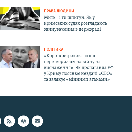
ПРАВА ЛЮДИНИ
Мить – і ти шпигун. Як у
кримських судах розглядають
звинувачення в держзраді
ПОЛІТИКА
«Короткострокова акція
перетворилася на війну на
виснаження»: Як пропаганда РФ
у Криму пояснює невдачі «СВО»
та залякує «мінними атаками»