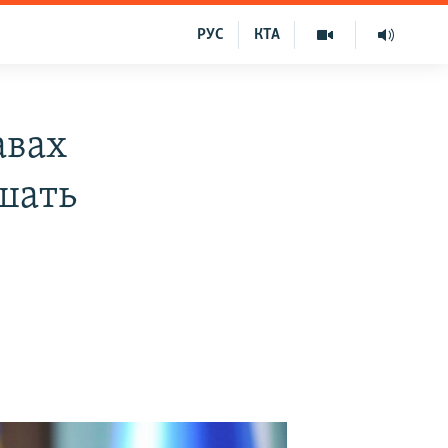
РУС
КТА
авах
шать