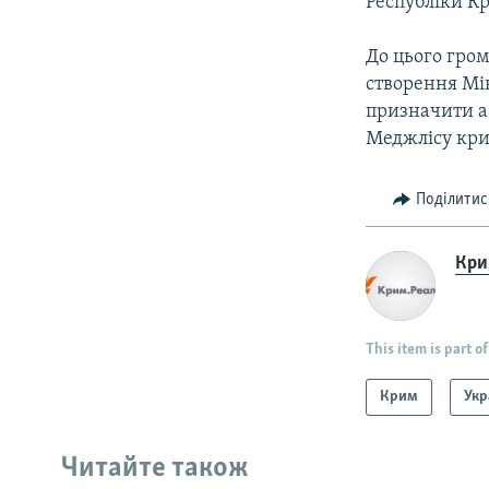
Республіки Кр
До цього гром
створення Мі
призначити а
Меджлісу кри
Поділитис
Крим
This item is part of
Крим
Укр
Читайте також