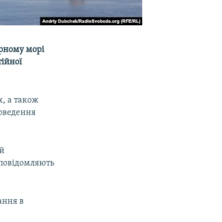
орному морі
тійної
, а також
роведення
ій
 повідомляють
ання в