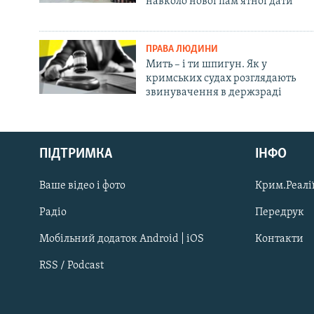
навколо нової пам'ятної дати
ПРАВА ЛЮДИНИ
Мить – і ти шпигун. Як у
кримських судах розглядають
звинувачення в держзраді
Русский
ПІДТРИМКА
ІНФО
Qırımtatar
Ваше відео і фото
Крим.Реалії
ДОЛУЧАЙСЯ!
Радіо
Передрук
Мобільний додаток Android | iOS
Контакти
RSS / Podcast
Усі сайти RFE/RL