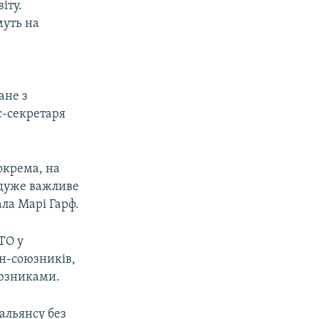
іту.
муть на
ане з
с-секретаря
зокрема, на
 дуже важливе
ла Марі Гарф.
ТО у
їн-союзників,
оюзниками.
альянсу без