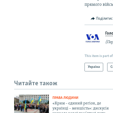
прямого війсь
Поділитис
Гол
(Пер
This item is part of
Україна
С
Читайте також
ПРАВА ЛЮДИНИ
«Крим – єдиний регіон, де
українці – меншість»: дискусія