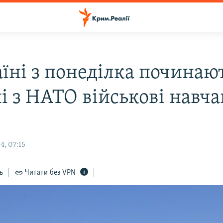
аїні з понеділка починаю
ні з НАТО військові навч
4, 07:15
ь
Читати без VPN