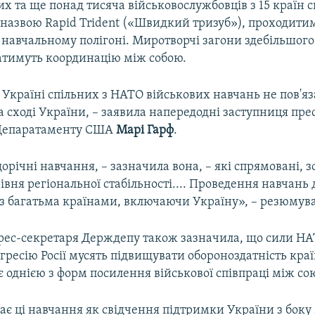
 та ще понад тисяча військовослужбовців з 15 країн св
 назвою Rapid Trident («Швидкий тризуб»), проходити
 навчальному полігоні. Миротворчі загони здебільшого
атимуть координацію між собою.
Україні спільних з НАТО військових навчань не пов'яз
 сході України, – заявила напередодні заступниця пре
Депаратаменту США
Марі Гарф
.
орічні навчання, – зазначила вона, – які спрямовані, 
вня регіональної стабільності.... Проведення навчань
 з багатьма країнами, включаючи Україну», – резюмува
рес-секретаря Держдепу також зазначила, що сили НА
агресію Росії мусять підвищувати обороноздатність кра
 є однією з форм посилення військової співпраці між с
є ці навчання як свідчення підтримки України з боку 