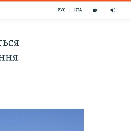
РУС
КТА
ться
ання