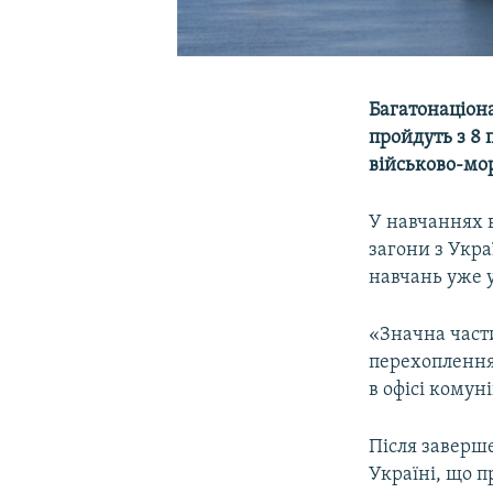
Багатонаціона
пройдуть з 8 
військово-мор
У навчаннях 
загони з Укра
навчань уже 
«Значна част
перехоплення
в офісі комун
Після заверш
Україні, що п