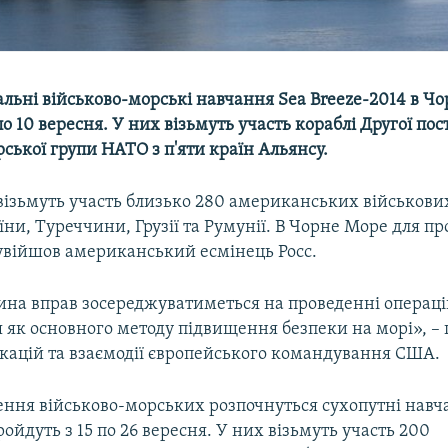
льні військово-морські навчання Sea Breeze-2014 в Ч
по 10 вересня. У них візьмуть участь кораблі Другої пос
ської групи НАТО з п'яти країн Альянсу.
візьмуть участь близько 280 американських військових
їни, Туреччини, Грузії та Румунії. В Чорне Море для п
увійшов американський есмінець Росс.
ина вправ зосереджуватиметься на проведенні операц
 як основного методу підвищення безпеки на морі», –
ікацій та взаємодії європейського командування США.
ення військово-морських розпочнуться сухопутні навч
ройдуть з 15 по 26 вересня. У них візьмуть участь 200