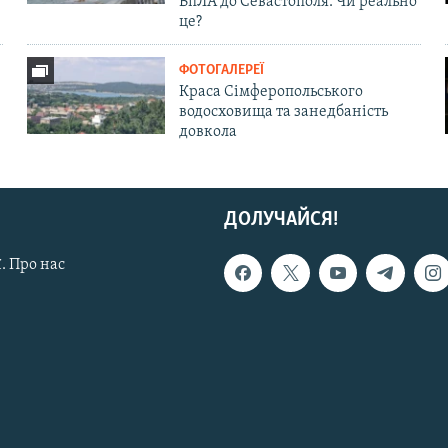
БпЛА до Севастополя. Чи реально
це?
ФОТОГАЛЕРЕЇ
Краса Сімферопольського
водосховища та занедбаність
довкола
ДОЛУЧАЙСЯ!
. Про нас