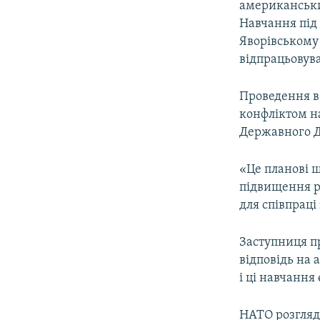
американських
Навчання під
Яворівському
відпрацьовув
Проведення в 
конфліктом на
Державного 
«Це планові щ
підвищення рі
для співпраці
Заступниця п
відповідь на 
і ці навчання
НАТО розгляда