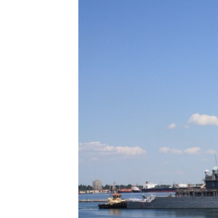
ВІДЕОУРОКИ «ELIFBE»
СВІДЧЕННЯ ОКУПАЦІЇ
УКРАЇНСЬКА ПРОБЛЕМА КРИМУ
ІНФОГРАФІКА