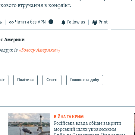
кового втручання в конфлікт.
ь
Читати без VPN
Follow us
Print
ос Америки
едрук із
«Голосу Америки»)
віт
Політика
Статті
Головне за добу
ВІЙНА ТА КРИМ
Російська влада обіцяє закрити
морський шлях українським