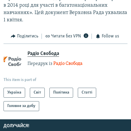
в 2014 році для участі в багатонаціональних
навчаннях». Цей документ Верховна Рада ухвалила
1 квітня.
Поділитись
Читати без VPN
Follow us
Радіо Свобода
Передрук із
Радіо Свобода
This item is part of
Україна
Світ
Політика
Статті
Головне за добу
ДОЛУЧАЙСЯ!