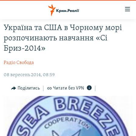
Доступність
посилання
Перейти
Україна та США в Чорному морі
до
НОВИНИ
розпочинають навчання «Сі
основного
ВОДА.КРИМ
матеріалу
Бриз-2014»
ВІДЕО ТА ФОТО
Перейти
до
Радіо Свобода
ПОЛІТИКА
основної
08 вересень 2014, 08:59
БЛОГИ
навігації
Перейти
ПОГЛЯД
Поділитись
Читати без VPN
до
ІНТЕРВ'Ю
пошуку
ВСЕ ЗА ДЕНЬ
СПЕЦПРОЕКТИ
ЯК ОБІЙТИ БЛОКУВАННЯ
ДЕПОРТАЦІЯ