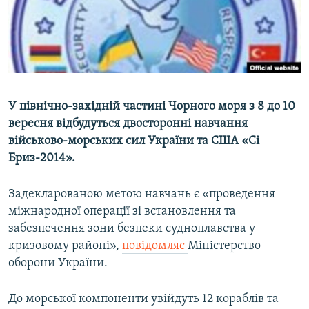
ВІДЕОУРОКИ «ELIFBE»
Русский
СВІДЧЕННЯ ОКУПАЦІЇ
Qırımtatar
УКРАЇНСЬКА ПРОБЛЕМА КРИМУ
ДОЛУЧАЙСЯ!
ІНФОГРАФІКА
У північно-західній частині Чорного моря з 8 до 10
вересня відбудуться двосторонні навчання
військово-морських сил України та США «Сі
Усі сайти RFE/RL
Бриз-2014».
Задекларованою метою навчань є «проведення
міжнародної операції зі встановлення та
забезпечення зони безпеки судноплавства у
кризовому районі»,
повідомляє
Міністерство
оборони України.
До морської компоненти увійдуть 12 кораблів та