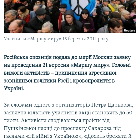
ВІДЕОУРОКИ «ELIFBE»
Русский
СВІДЧЕННЯ ОКУПАЦІЇ
Qırımtatar
УКРАЇНСЬКА ПРОБЛЕМА КРИМУ
ДОЛУЧАЙСЯ!
Учасники «Маршу миру» 15 березня 2014 року
ІНФОГРАФІКА
Російська опозиція подала до мерії Москви заявку
на проведення 21 вересня «Маршу миру». Головні
Усі сайти RFE/RL
вимоги активістів – припинення агресивної
зовнішньої політики Росії і кровопролиття в
Україні.
За словами одного з організаторів Петра Царькова,
заявлена кількість учасників акції становить до 50
тисяч. Активісти сподіваються пройти від
Пушкінської площі до проспекту Сахарова під
гаслами «Ні війні з Україною», «Досить брехати й