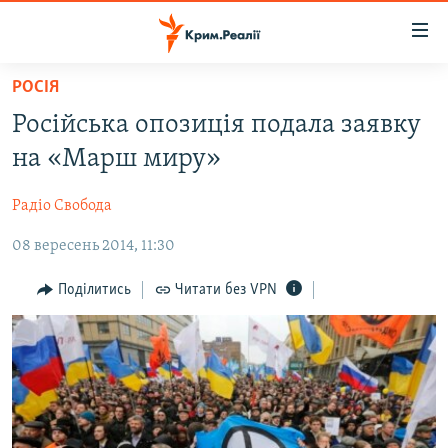
Доступність
посилання
Перейти
РОСІЯ
до
НОВИНИ
Російська опозиція подала заявку
основного
ВОДА.КРИМ
матеріалу
на «Марш миру»
ВІДЕО ТА ФОТО
Перейти
до
Радіо Свобода
ПОЛІТИКА
основної
08 вересень 2014, 11:30
БЛОГИ
навігації
Перейти
ПОГЛЯД
Поділитись
Читати без VPN
до
ІНТЕРВ'Ю
пошуку
ВСЕ ЗА ДЕНЬ
СПЕЦПРОЕКТИ
ЯК ОБІЙТИ БЛОКУВАННЯ
ДЕПОРТАЦІЯ