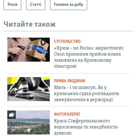
Росія
Статті
Головне за добу
Читайте також
СУСПІЛЬСТВО
«Крим – не Росія»: маркетплейс
Ozon припинив прийом нових
замовлень на Кримському
півострові
ПРАВА ЛЮДИНИ
Мить – і ти шпигун. Як у
кримських судах розглядають
звинувачення в держзраді
ФОТОГАЛЕРЕЇ
Краса Сімферопольського
водосховища та занедбаність
довкола