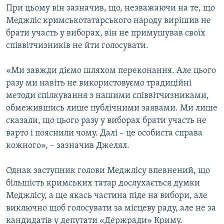
При цьому він зазначив, що, незважаючи на те, що
Меджліс кримськотатарського народу вирішив не
брати участь у виборах, він не примушував своїх
співвітчизників не йти голосувати.
«Ми завжди діємо шляхом переконання. Але цього
разу ми навіть не використовуємо традиційні
методи спілкування з нашими співвітчизниками,
обмежившись лише публічними заявами. Ми лише
сказали, що цього разу у виборах брати участь не
варто і пояснили чому. Далі – це особиста справа
кожного», – зазначив Джелял.
Однак заступник голови Меджлісу впевнений, що
більшість кримських татар дослухається думки
Меджлісу, а ще якась частина піде на вибори, але
виключно щоб голосувати за місцеву раду, але не за
кандидатів у депутати «Держради» Криму.