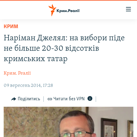
Доступність
посилання
Перейти
КРИМ
до
НОВИНИ
Наріман Джелял: на вибори піде
основного
ВОДА.КРИМ
матеріалу
не більше 20-30 відсотків
ВІДЕО ТА ФОТО
Перейти
кримських татар
до
ПОЛІТИКА
основної
Крим. Реалії
БЛОГИ
навігації
Перейти
09 вересень 2014, 17:28
ПОГЛЯД
до
ІНТЕРВ'Ю
Поділитись
Читати без VPN
пошуку
ВСЕ ЗА ДЕНЬ
СПЕЦПРОЕКТИ
ЯК ОБІЙТИ БЛОКУВАННЯ
ДЕПОРТАЦІЯ