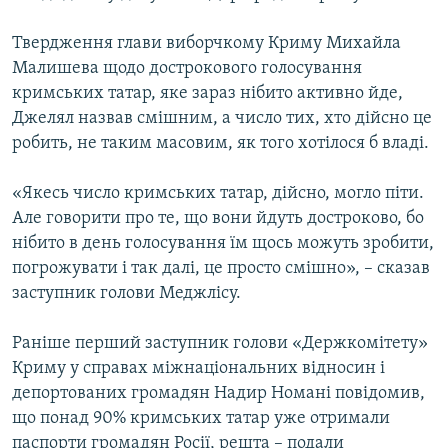
Твердження глави виборчкому Криму Михайла
Малишева щодо дострокового голосування
кримських татар, яке зараз нібито активно йде,
Джелял назвав смішним, а число тих, хто дійсно це
робить, не таким масовим, як того хотілося б владі.
«Якесь число кримських татар, дійсно, могло піти.
Але говорити про те, що вони йдуть достроково, бо
нібито в день голосування їм щось можуть зробити,
погрожувати і так далі, це просто смішно», – сказав
заступник голови Меджлісу.
Раніше перший заступник голови «Держкомітету»
Криму у справах міжнаціональних відносин і
депортованих громадян Надир Номані повідомив,
що понад 90% кримських татар уже отримали
паспорти громадян Росії, решта – подали