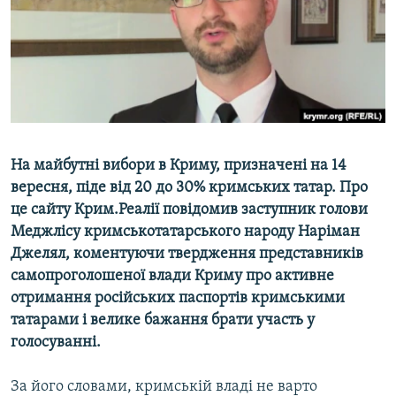
ВІДЕОУРОКИ «ELIFBE»
Русский
СВІДЧЕННЯ ОКУПАЦІЇ
Qırımtatar
УКРАЇНСЬКА ПРОБЛЕМА КРИМУ
ДОЛУЧАЙСЯ!
ІНФОГРАФІКА
На майбутні вибори в Криму, призначені на 14
вересня, піде від 20 до 30% кримських татар. Про
Усі сайти RFE/RL
це сайту Крим.Реалії повідомив заступник голови
Меджлісу кримськотатарського народу Наріман
Джелял, коментуючи твердження представників
самопроголошеної влади Криму про активне
отримання російських паспортів кримськими
татарами і велике бажання брати участь у
голосуванні.
За його словами, кримській владі не варто