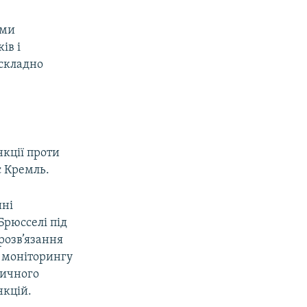
ими
ів і
 складно
нкції проти
є Кремль.
ині
Брюсселі під
розв’язання
 моніторингу
тичного
нкцій.