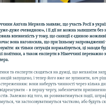
ччини Анґела Меркель заявляє, що участь Росії в укра
дуже-дуже очевидною», і її дії не можна залишити без н
вила впевненість у тому, що санкції є єдиною можлив
ночас вона наголосила, що при їхньому запровадженні
озуміти: як тільки ситуація нормалізується, ці заходи бу
ші політики, а також експерти в Німеччині переважно з
лера.
ітики та експерти сходяться на думці, що механізм за
нкцій запущено, і тепер його вже не зупинити, хоч рі
астереженням: вони наберуть чинності через кілька дн
відреагувати – в першу чергу, забезпечити припиненн
стів. Залежно від того, як розвиватимуться події, штра
муться, чи застосовуватимуться частково, або будуть ск