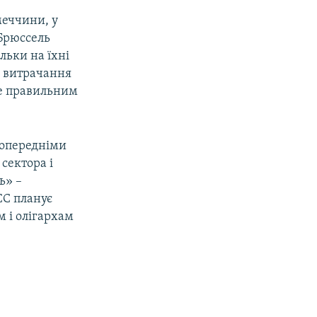
меччини, у
 Брюссель
льки на їхні
и витрачання
же правильним
попередніми
сектора і
ь» –
ЄС планує
 і олігархам