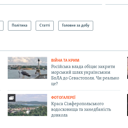
Політика
Статті
Головне за добу
ВІЙНА ТА КРИМ
Російська влада обіцяє закрити
морський шлях українським
БпЛА до Севастополя. Чи реально
це?
ФОТОГАЛЕРЕЇ
Краса Сімферопольського
водосховища та занедбаність
довкола