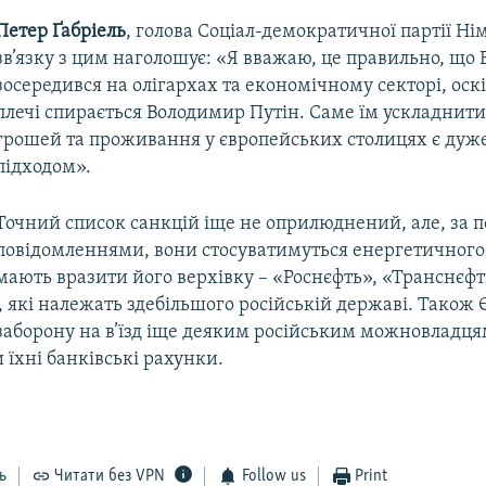
Петер Ґабріель
, голова Соціал-демократичної партії Ні
зв’язку з цим наголошує: «Я вважаю, це правильно, що
зосередився на олігархах та економічному секторі, оскі
плечі спирається Володимир Путін. Саме їм ускладнит
грошей та проживання у європейських столицях є ду
підходом».
Точний список санкцій іще не оприлюднений, але, за 
повідомленнями, вони стосуватимуться енергетичного 
мають вразити його верхівку – «Роснєфть», «Транснєфт
 які належать здебільшого російській державі. Також 
заборону на в’їзд іще деяким російським можновладцям
 їхні банківські рахунки.
ь
Читати без VPN
Follow us
Print