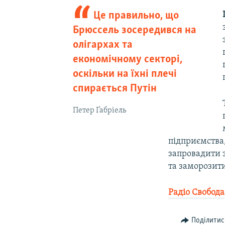
Це правильно, що
Брюссель зосередився на
олігархах та
економічному секторі,
оскільки на їхні плечі
спирається Путін
Петер Ґабріель
підприємства,
запровадити 
та заморозити
Радіо Свобода
Поділитис