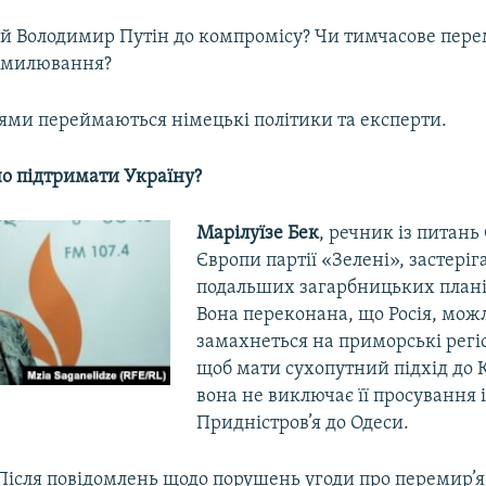
ий Володимир Путін до компромісу? Чи тимчасове пере
амилювання?
ми переймаються німецькі політики та експерти.
но підтримати Україну?
Марілуїзе Бек
, речник із питань
Європи партії «Зелені», застеріг
подальших загарбницьких плані
Вона переконана, що Росія, мож
замахнеться на приморські регі
щоб мати сухопутний підхід до 
вона не виключає її просування і
Придністров’я до Одеси.
Після повідомлень щодо порушень угоди про перемир’я