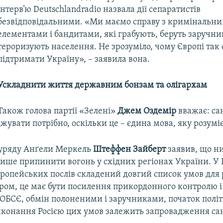
інтерв’ю Deutschlandradio назвала дії сепаратистів
безвідповідальними. «Ми маємо справу з кримінальн
елементами і бандитами, які грабують, беруть заручник
тероризують населення. Не зрозуміло, чому Європі так
підтримати Україну», – заявила вона.
Ускладнити життя державним бонзам та олігархам
Також голова партії «Зелені»
Джем Оздемір
вважає: са
джувати потрібно, оскільки це – єдина мова, яку розумі
уряду Анґели Меркель
Штеффен Зайберт
заявив, що н
ише припинити вогонь у східних регіонах України. У 
європейських послів складений довгий список умов для 
ром, це має бути посилення прикордонного контролю і
в ОБСЄ, обмін полоненими і заручниками, початок полі
виконання Росією цих умов залежить запровадження са