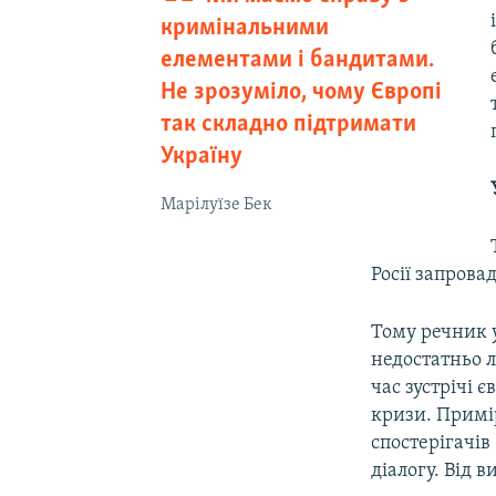
кримінальними
елементами і бандитами.
Не зрозуміло, чому Європі
так складно підтримати
Україну
Марілуїзе Бек
Росії запрова
Тому речник 
недостатньо л
час зустрічі 
кризи. Примі
спостерігачі
діалогу. Від 