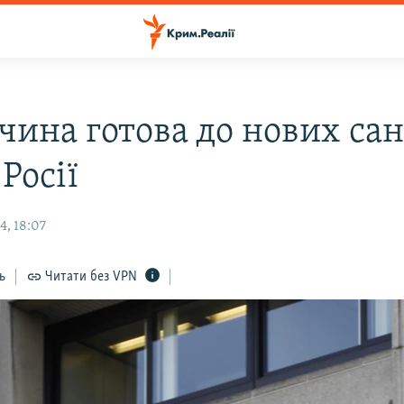
чина готова до нових са
Росії
4, 18:07
ь
Читати без VPN