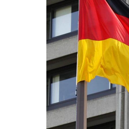
ВІДЕОУРОКИ «ELIFBE»
СВІДЧЕННЯ ОКУПАЦІЇ
УКРАЇНСЬКА ПРОБЛЕМА КРИМУ
ІНФОГРАФІКА