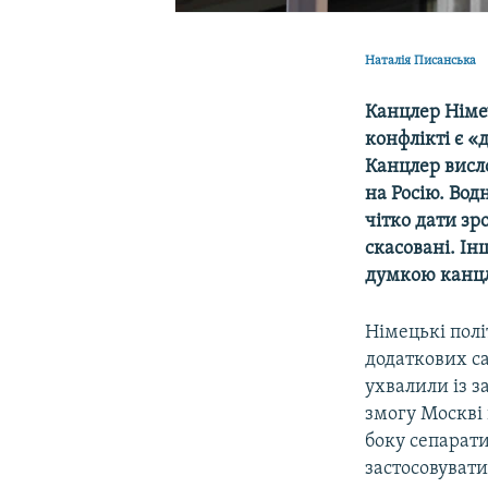
Наталія Писанська
Канцлер Німе
конфлікті є «
Канцлер висло
на Росію. Вод
чітко дати зр
скасовані. Ін
думкою канц
Німецькі пол
додаткових са
ухвалили із з
змогу Москві 
боку сепарати
застосовувати