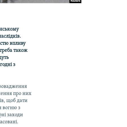
їнському
аслідків.
істю впливу
 треба також
дуть
годні з
провадження
шення про них
ів, щоб дати
я вогню з
фні заходи
асовані.