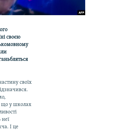
ного
ні своєю
ськомовному
или
 ганьбляться
астину своїх
відзначився.
мо,
, що у школах
ливості
 неї
ча. І це