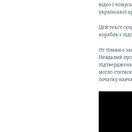
відео і чомус
української а
Цей текст суп
корабля з під
От тільки є з
Невдалий пус
підтверджень,
могло статися
початку навча