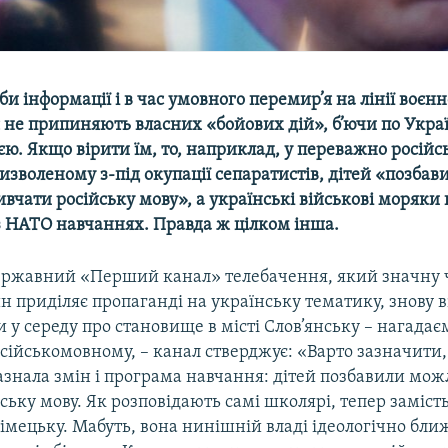
оби інформації і в час умовного перемир’я на лінії воєн
 не припиняють власних «бойових дій», б’ючи по Украї
єю. Якщо вірити їм, то, наприклад, у переважно росій
визволеному з-під окупації сепаратистів, дітей «позбав
вчати російську мову», а українські військові моряки
із НАТО навчаннях. Правда ж цілком інша.
ержавний «Перший канал» телебачення, який значну ч
н приділяє пропаганді на українську тематику, знову 
у середу про становище в місті Слов’янську – нагадає
сійськомовному, – канал стверджує: «Варто зазначити
азнала змін і програма навчання: дітей позбавили мож
ську мову. Як розповідають самі школярі, тепер замість
мецьку. Мабуть, вона нинішній владі ідеологічно ближ