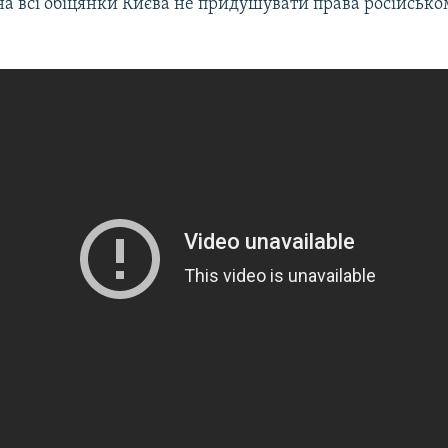
а всі обіцянки Києва не придушувати права російськ