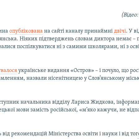
(Відео
вина
опублікована
на сайті каналу принаймні
двічі
. У в
’янська. Ніяких підтверджень словам диктора немає –
ралися поспілкуватися ні з самими школярами, ні з ос
увалося
українське видання «Остров» – і почуло, що рос
омленням, назвали нісенітницею у Слов’янському міськ
аступник начальника відділу Лариса Жидкова, інформац
цької мови замість російської, «м’яко кажучи, не відп
 від рекомендацій Міністерства освіти і науки і від тог