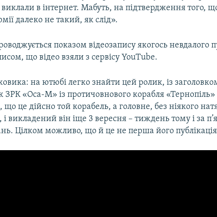
ь виклали в інтернет. Мабуть, на підтвердження того, щ
рмії далеко не такий, як слід».
роводжується показом відеозапису якогось невдалого п
писом, що відео взяли з сервісу YouTube.
аковика: на ютюбі легко знайти цей ролик, із заголовко
к ЗРК «Оса-М» із протичовнового корабля «Тернопіль» 
 що це дійсно той корабель, а головне, без ніякого нат
, і викладений він іще 3 вересня – тиждень тому і за п’я
нь. Цілком можливо, що й це не перша його публікація