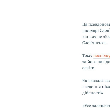
Ця псевдоно
школярі Слов
каналу не зіб
Слов’янська.
Тому
поспілк
за його повід
освіти.
Як сказала з
введення німе
дійсності».
«Усе залежить