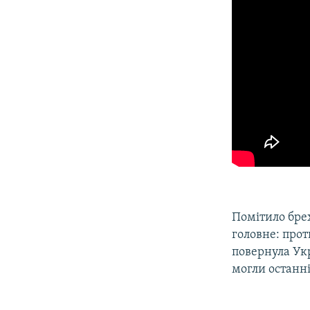
Помітило брех
головне: прот
повернула Укр
могли останні