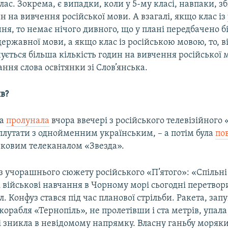
ас. Зокрема, є випадки, коли у 5-му класі, навпаки, 
ин на вивчення російської мови. А взагалі, якщо клас і
я, то немає нічого дивного, що у плані передбачено 
ержавної мови, а якщо клас із російською мовою, то, в
ється більша кількість годин на вивчення російської 
ння слова освітянки зі Слов’янська.
яв?
да
пролунала
вчора ввечері з російського телевізійного 
плутати з однойменним українським, – а потім була
по
ськовим телеканалом «Звезда».
з учорашнього сюжету російського «П’ятого»: «Спільні
 військові навчання в Чорному морі сьогодні перетвор
. Конфуз стався під час планової стрільби. Ракета, зап
корабля «Тернопіль», не пролетівши і ста метрів, упала 
лі зникла в невідомому напрямку. Власну ганьбу моряк