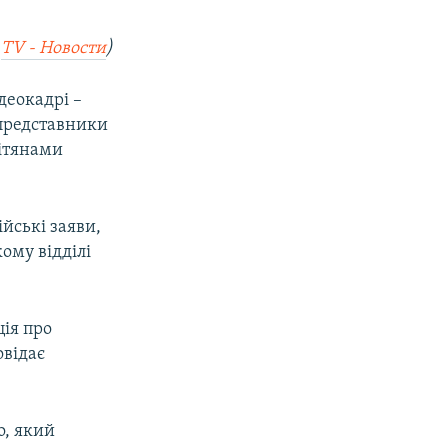
:
TV - Новости
)
ідеокадрі –
 представники
вітянами
ійські заяви,
ому відділі
ія про
овідає
о, який