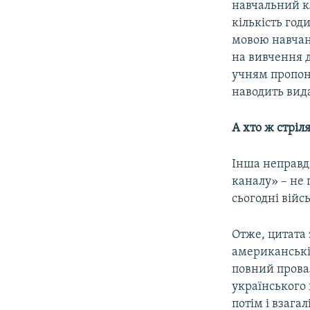
навчальний кл
кількість год
мовою навчанн
на вивчення д
учням пропону
наводить вида
А хто ж стріл
Інша неправ
каналу» – не 
сьогодні вій
Отже, цитата 
американські
повний провал
українського 
потім і взага