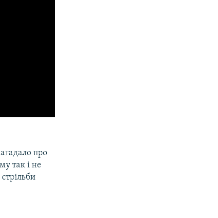
нагадало про
му так і не
 стрільби