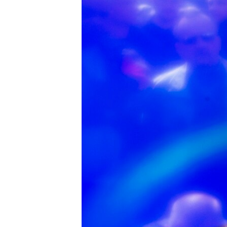
ВІДЕОУРОКИ «ELIFBE»
СВІДЧЕННЯ ОКУПАЦІЇ
УКРАЇНСЬКА ПРОБЛЕМА КРИМУ
ІНФОГРАФІКА