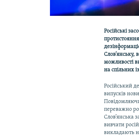
Російські зас
протистояння
дезінформаці
Слов’янську, 
можливості ви
на спільних 
Російський д
випусків нови
Повідомляючи 
переважно ро
Слов’янська з
вивчати росій
викладають ні