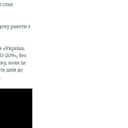
о стан
уску ракети з
м «Україна.
U-209», без
яку, коли це
ть днів до
.