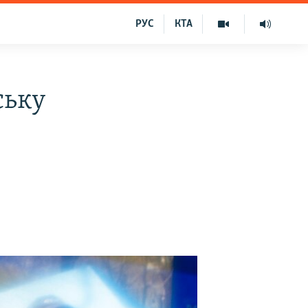
РУС
КТА
ську