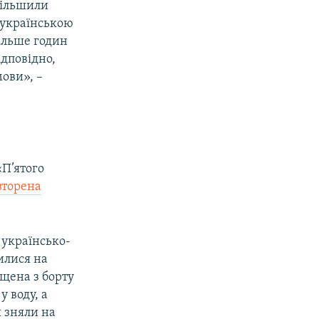
збільшили
з українською
більше годин
ідповідно,
мови», –
«П’ятого
вторена
 українсько-
илися на
ущена з борту
у воду, а
и зняли на