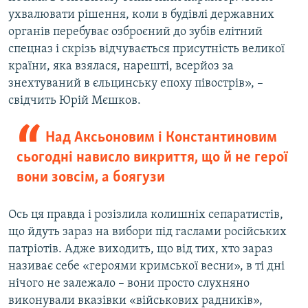
ухвалювати рішення, коли в будівлі державних
органів перебуває озброєний до зубів елітний
спецназ і скрізь відчувається присутність великої
країни, яка взялася, нарешті, всерйоз за
знехтуваний в єльцинську епоху півострів», –
свідчить Юрій Мєшков.
Над Аксьоновим і Константиновим
сьогодні нависло викриття, що й не герої
вони зовсім, а боягузи
Ось ця правда і розізлила колишніх сепаратистів,
що йдуть зараз на вибори під гаслами російських
патріотів. Адже виходить, що від тих, хто зараз
називає себе «героями кримської весни», в ті дні
нічого не залежало – вони просто слухняно
виконували вказівки «військових радників»,