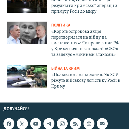
Сорок днів, сорок ночей. Про
результати кримської операції з
примусу Росії до миру
ПОЛІТИКА
«Короткострокова акція
перетворилася на війну на
виснаження»: Як пропаганда РФ
у Криму пояснює невдачі «СВО»
та залякує «мінними атаками»
ВІЙНА ТА КРИМ
«Полювання на колони». Як ЗСУ
ріжуть військову логістику Росії в
Криму
ДОЛУЧАЙСЯ!