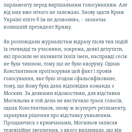
парламенту перед вирішальним голосуванням. Але
від них вже нічого не залежало. Знову здати Крим
Україні ніхто б їм не дозволив», – зазначає
колишній президент Криму.
Як розповідали журналістам відразу після тих подій
їх очевидці та учасники, зокрема, деякі депутати,
які просили не називати їхніх імен, насправді сесія
не була чинною, тому що не було кворуму. Однак
Константинов проігнорував цей факт і провів
голосування, яке було згодом сфальсифіковане,
тому, що йому була дана відповідна команда з
Москви. За деякими відомостями, для відставки
Могильова в той день не вистачило трьох голосів,
однак Константинов, знову ж всупереч регламенту,
зарахував рішення про відставку ухваленим.
Прощаючись з кримчанами, Могильов записав
телевізійне звернення, з якого випливало, що він