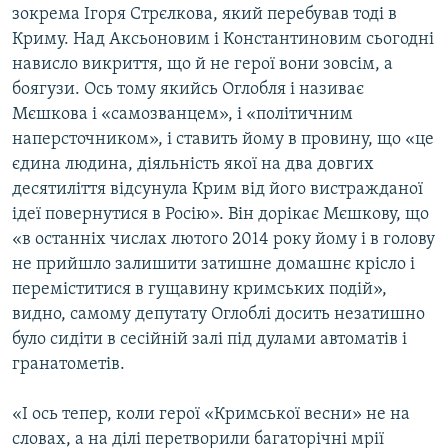
зокрема Ігоря Стрєлкова, який перебував тоді в
Криму. Над Аксьоновим і Константиновим сьогодні
нависло викриття, що й не герої вони зовсім, а
боягузи. Ось тому якийсь Оглобля і називає
Мєшкова і «самозванцем», і «політичним
наперсточником», і ставить йому в провину, що «це
єдина людина, діяльність якої на два довгих
десятиліття відсунула Крим від його вистражданої
ідеї повернутися в Росію». Він дорікає Мєшкову, що
«в останніх числах лютого 2014 року йому і в голову
не прийшло залишити затишне домашнє крісло і
переміститися в гущавину кримських подій»,
видно, самому депутату Оглоблі досить незатишно
було сидіти в сесійній залі під дулами автоматів і
гранатометів.
«І ось тепер, коли герої «Кримської весни» не на
словах, а на ділі перетворили багаторічні мрії