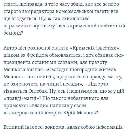
статті, щоправда, з того часу зблід, але все ж перо
старого замредактора комсомольської газети все
ще вгадується. Що ж так схвилювало
парламентську газету і весь кримський політичний
бомонд?
Автор цієї розносної статті в «Кримскіх ізвєстіях»
цілком за Фрейдом обмовляється, і хоч обзиває екс-
президента останніми словами, але правоту
Мєшкова визнає. «Сьогодні іногородній житель
Мєшков... так осмілів, що ріже свою правду-матку,
не озираючись на чини і посади», – відверто
зізнається Оглобля. Ну, ось і подивимося, що ж у цій
«правді-матці»? Що такого небезпечного для
кримської «влади» написав у своїй
«альтернативній історії» Юрій Мєшков?
Великий інтерес, зокрема, являє собою інформація