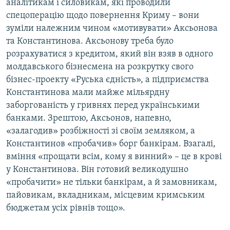
аналітикам і силовикам, які проводили
спецоперацію щодо повернення Криму – вони
зуміли належним чином «мотивувати» Аксьонова
та Константинова. Аксьонову треба було
розрахуватися з кредитом, який він взяв в одного
молдавського бізнесмена на розкрутку свого
бізнес-проекту «Руська єдність», а підприємства
Константинова мали майже мільярдну
заборгованість у гривнях перед українськими
банками. Зрештою, Аксьонов, напевно,
«залагодив» розбіжності зі своїм земляком, а
Константинов «пробачив» борг банкірам. Взагалі,
вміння «прощати всім, кому я винний» – це в крові
у Константинова. Він готовий великодушно
«пробачити» не тільки банкірам, а й замовникам,
пайовикам, вкладникам, місцевим кримським
бюджетам усіх рівнів тощо».