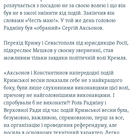
розлучається з посадою не за своєю волею і що він
був не в змозі змінити хід подій. Закінчив він
словами «Честь маю!». У той же день головою
Радміну був «обраний» Сергій Аксьонов.
Перехід Криму і Севастополя під юрисдикцію Росії,
підкреслює Мєшков у своєму зверненні, став
можливим тільки завдяки політичній волі Кремля.
«Аксьонов і Константинов напередодні подій
Кримської весни показали себе не з найкращого
боку, були лише слухняними виконавцями цієї волі,
причому не найголовнішими виконавцями. І
спробували б не виконати?! Роль Радміну і
Верховної Ради під час подій Кримської весни була,
безумовно, важливою, спрямованою, перш за все,
на організацію і проведення референдуму, але
носила в основному технічний характер. Легко