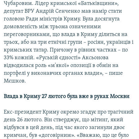
Чубаровим. Лідер кримської «Батьківщини»,
депутат ВРУ Андрій Сенченко мав намір стати
головою Ради міністрів Криму. Була досягнута
домовленість між трьома означеними
переговорниками, що влада в Криму ділиться на
трьох, або на три етнічні групи – росіян, українців і
кримських татар. Причому в рівних частках – по
33% кожній. «Руській єдності» Аксьонова
відводилася роль «м'якої» опозиції в обмін на
портфелі у виконавчих органах влади», – пише
Мєшков.
Влада в Криму 27 лютого була вже в руках Москви
Екс-президент Криму окремо згадує про трагічний
день 26 лютого. Він стверджує, що мітинг, який
відбувся в цей день, під час якого загинули двоє
кримчан, був «договірним». «Вважаю, що це було