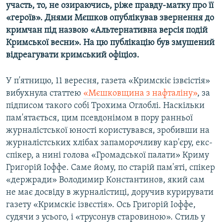
участь, то, не озираючись, ріже правду-матку про її
«героїв». Днями Мєшков опублікував звернення до
кримчан під назвою «Альтернативна версія подій
Кримської весни». На цю публікацію був змушений
відреагувати кримський офіціоз.
У п'ятницю, 11 вересня, газета «Кримскіє ізвєістія»
вибухнула статтею
«Мєшковщина з нафталіну»
, за
підписом такого собі Трохима Оглоблі. Наскільки
пам'ятається, цим псевдонімом в пору ранньої
журналістської юності користувався, зробивши на
журналістських хлібах запаморочливу кар'єру, екс-
спікер, а нині голова «Громадської палати» Криму
Григорій Іоффе. Саме йому, по старій пам'яті, спікер
«держради» Володимир Константинов, який сам
не має досвіду в журналістиці, доручив курирувати
газету «Кримскіє ізвєстія». Ось Григорій Іоффе,
судячи з усього, і «трусонув старовиною». Стиль у