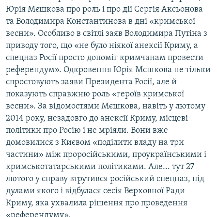
Юрія Мєшкова про роль і про дії Сергія Аксьонова
та Володимира Константинова в дні «кримської
весни». Особливо в світлі заяв Володимира Путіна з
приводу того, що «не було ніякої анексії Криму, а
спецназ Росії просто допоміг кримчанам провести
референдум». Одкровення Юрія Мєшкова не тільки
спростовують заяви Президента Росії, але й
показують справжню роль «героїв кримської
весни». За відомостями Мєшкова, навіть у лютому
2014 року, незадовго до анексії Криму, місцеві
політики про Росію і не мріяли. Вони вже
домовилися з Києвом «поділити владу на три
частини» між проросійськими, проукраїнськими і
кримськотатарськими політиками. Але... тут 27
лютого у справу втрутився російський спецназ, під
дулами якого і відбулася сесія Верховної Ради
Криму, яка ухвалила рішення про проведення
«референдуму».