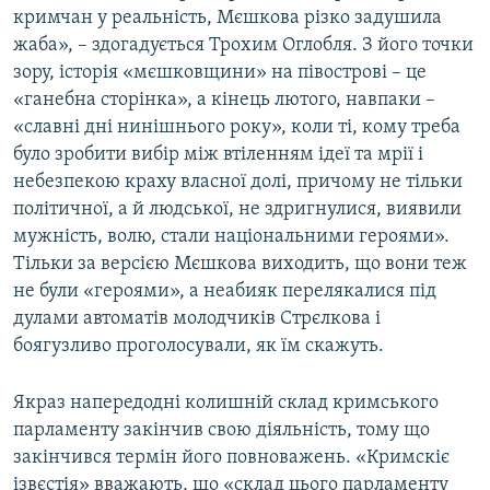
кримчан у реальність, Мєшкова різко задушила
жаба», – здогадується Трохим Оглобля. З його точки
зору, історія «мєшковщини» на півострові – це
«ганебна сторінка», а кінець лютого, навпаки –
«славні дні нинішнього року», коли ті, кому треба
було зробити вибір між втіленням ідеї та мрії і
небезпекою краху власної долі, причому не тільки
політичної, а й людської, не здригнулися, виявили
мужність, волю, стали національними героями».
Тільки за версією Мєшкова виходить, що вони теж
не були «героями», а неабияк перелякалися під
дулами автоматів молодчиків Стрєлкова і
боягузливо проголосували, як їм скажуть.
Якраз напередодні колишній склад кримського
парламенту закінчив свою діяльність, тому що
закінчився термін його повноважень. «Кримскіє
ізвєстія» вважають, що «склад цього парламенту