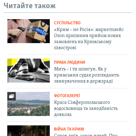
Читайте також
СУСПІЛЬСТВО
«Крим – не Росія»: маркетплейс
Ozon припинив прийом нових
замовлень на Кримському
півострові
ПРАВА ЛЮДИНИ
Мить – і ти шпигун. Як у
кримських судах розглядають
звинувачення в держзраді
ФОТОГАЛЕРЕЇ
Краса Сімферопольського
водосховища та занедбаність
довкола
ВІЙНА ТА КРИМ