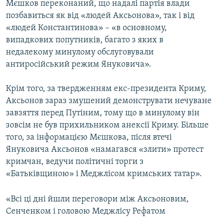
Мєшков переконаний, що надалі партія влади
позбавиться як від «людей Аксьонова», так і від
«людей Константинова» – «в основному,
випадкових попутників, багато з яких в
недалекому минулому обслуговували
антиросійський режим Януковича».
Крім того, за твердженням екс-президента Криму,
Аксьонов зараз змушений демонструвати нечуване
завзяття перед Путіним, тому що в минулому він
зовсім не був прихильником анексії Криму. Більше
того, за інформацією Мєшкова, після втечі
Януковича Аксьонов «намагався «злити» протест
кримчан, ведучи політичні торги з
«Батьківщиною» і Меджлісом кримських татар».
«Всі ці дні йшли переговори між Аксьоновим,
Сенченком і головою Меджлісу Рефатом