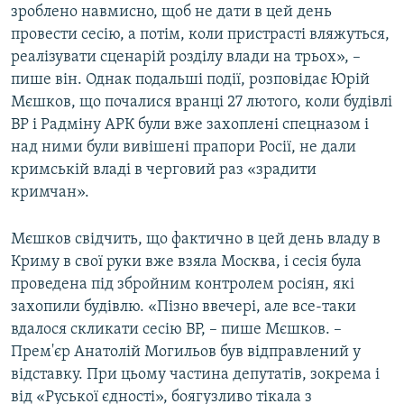
зроблено навмисно, щоб не дати в цей день
провести сесію, а потім, коли пристрасті вляжуться,
реалізувати сценарій розділу влади на трьох», –
пише він. Однак подальші події, розповідає Юрій
Мєшков, що почалися вранці 27 лютого, коли будівлі
ВР і Радміну АРК були вже захоплені спецназом і
над ними були вивішені прапори Росії, не дали
кримській владі в черговий раз «зрадити
кримчан».
Мєшков свідчить, що фактично в цей день владу в
Криму в свої руки вже взяла Москва, і сесія була
проведена під збройним контролем росіян, які
захопили будівлю. «Пізно ввечері, але все-таки
вдалося скликати сесію ВР, – пише Мєшков. –
Прем'єр Анатолій Могильов був відправлений у
відставку. При цьому частина депутатів, зокрема і
від «Руської єдності», боягузливо тікала з