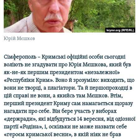
ВІДЕОУРОКИ «ELIFBE»
Русский
СВІДЧЕННЯ ОКУПАЦІЇ
Qırımtatar
УКРАЇНСЬКА ПРОБЛЕМА КРИМУ
ДОЛУЧАЙСЯ!
Юрій Мєшков
ІНФОГРАФІКА
Сімферополь – Кримські офіційні особи сьогодні
воліють не згадувати про Юрія Мєшкова, який був
Усі сайти RFE/RL
як-не-як першим президентом «незалежної»
«Республіки Крим». Воно й зрозуміло: виходить, що
вони не творці, а плагіатори. Та й першопроходці в
цій справі не вони, а якийсь там Мєшков. Втім,
перший президент Криму сам намагається щоразу
нагадати про себе. Він бере участь у виборах
«держради», які відбудуться 14 вересня, від одіозної
партії «Родіна», і, оскільки не може назвати себе
«героєм кримської весни», в якій ніяк не брав