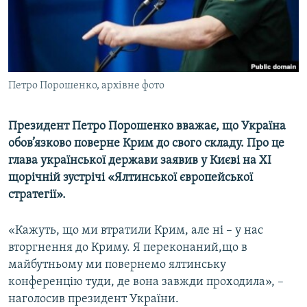
ВІДЕОУРОКИ «ELIFBE»
Русский
СВІДЧЕННЯ ОКУПАЦІЇ
Qırımtatar
УКРАЇНСЬКА ПРОБЛЕМА КРИМУ
ДОЛУЧАЙСЯ!
Петро Порошенко, архівне фото
ІНФОГРАФІКА
Президент Петро Порошенко вважає, що Україна
обов’язково поверне Крим до свого складу. Про це
Усі сайти RFE/RL
глава української держави заявив у Києві на XI
щорічній зустрічі «Ялтинської європейської
стратегії».
«Кажуть, що ми втратили Крим, але ні – у нас
вторгнення до Криму. Я переконаний,що в
майбутньому ми повернемо ялтинську
конференцію туди, де вона завжди проходила», –
наголосив президент України.