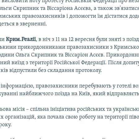
висловити ноту протесту Російській Федерації про не
ьги Скрипник та Віссаріона Асєєва, а також зв'язатис
мських правозахисників і допомогти їм дістатися додо
деться в зверненні.
яли
Крим.Реалії
, в ніч з 11 на 12 вересня були зняті з пої
ськими прикордонниками правозахисники з Кримсько
людини Ольга Скрипник та Віссаріон Асєєв. Прикордон
ий виїзд з території Російської Федерації. Після допит
ів відпустили без складання протоколу.
інформацією, правозахисники перебувають у готелі во
куванні найближчого поїзда на Київ, який відправляєтьс
ова місія – спільна ініціатива російських та українсь
 організацій, яка почала свою роботу на території пів
року.