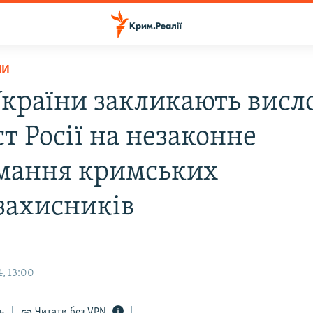
НИ
країни закликають висл
т Росії на незаконне
мання кримських
захисників
, 13:00
ь
Читати без VPN