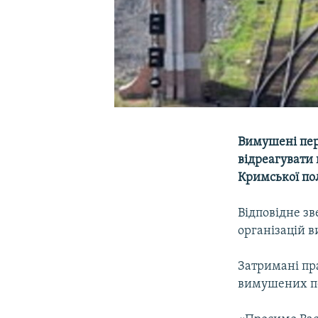
Вимушені пер
відреагувати
Кримської пол
Відповідне з
організацій в
Затримані пр
вимушених пе