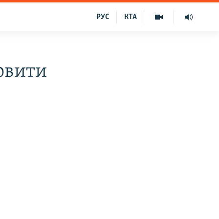
РУС
КТА
овити