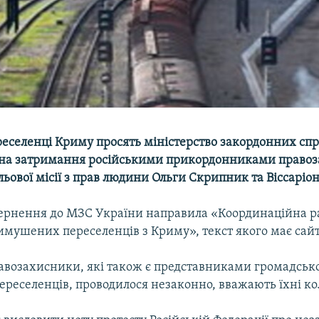
еселенці Криму просять міністерство закордонних сп
 на затримання російськими прикордонниками правоз
ьової місії з прав людини Ольги Скрипник та Віссаріон
вернення до МЗС України направила «Координаційна р
имушених переселенців з Криму», текст якого має сайт
авозахисники, які також є представниками громадської
реселенців, проводилося незаконно, вважають їхні ко