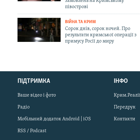
замовлень на Кримському
півострові
ВІЙНА ТА КРИМ
Сорок днів, сорок ночей. Про
результати кримської операції з
примусу Росії до миру
Русский
ПІДТРИМКА
ІНФО
Qırımtatar
Ваше відео і фото
Крим.Реалії
ДОЛУЧАЙСЯ!
Радіо
Передрук
Мобільний додаток Android | iOS
Контакти
RSS / Podcast