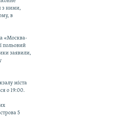
законне
я з ними,
му, в
зда «Москва-
ї польовий
ники заявили,
у
кзалу міста
я о 19:00.
ких
острова 5