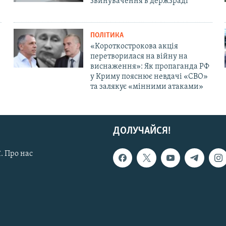
звинувачення в держзраді
ПОЛІТИКА
«Короткострокова акція
перетворилася на війну на
виснаження»: Як пропаганда РФ
у Криму пояснює невдачі «СВО»
та залякує «мінними атаками»
ДОЛУЧАЙСЯ!
. Про нас