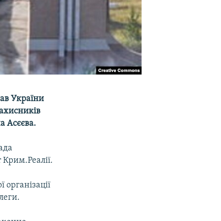
рав України
ахисників
а Асєєва.
ада
 Крим.Реалії.
 організації
леги.