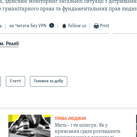
а, здійснює моніторинг загальної ситуації з дотриман
 гуманітарного права та фундаментальних прав людин
ь
Читати без VPN
Follow us
Print
. Реалії
Статті
Головне за добу
ПРАВА ЛЮДИНИ
Мить – і ти шпигун. Як у
кримських судах розглядають