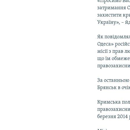
«Просимо Вас 
затримання Ол
захистити кри
Україну», – й
Як повідомл
Одеса» росій
місії з прав 
що їм обмежен
правозахисник
За останньою 
Брянськ в очі
Кримська поль
правозахисних
березня 2014 