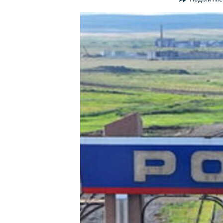
ВІДЕОУРОКИ «ELIFBE»
СВІДЧЕННЯ ОКУПАЦІЇ
УКРАЇНСЬКА ПРОБЛЕМА КРИМУ
ІНФОГРАФІКА