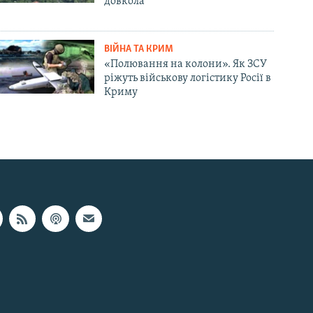
довкола
ВІЙНА ТА КРИМ
«Полювання на колони». Як ЗСУ
ріжуть військову логістику Росії в
Криму