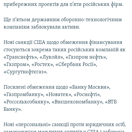
прибережних проектів для п’яти російських фірм.
Ще п’ятьом державним оборонно-технологічним
компаніям заблокували активи.
Нові санкції США щодо обмеження фінансування
стосуються зокрема таких російських компаній як
«Транснєфть», «Лукойл», «Газпром нєфть»,
«Газпром», «Ростех», «Сбербанк Росії»,
«Сургутнєфтєгаз».
Посилені обмеження щодо «Банку Москви»,
«Газпромбанку», «Новатек», «Роснєфті»,
«Россєльхозбанку», «Внєшекономбанку», «ВТБ
Банку».
Нові «персональні» санкції проти юридичних осіб,