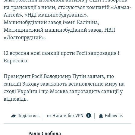
замороження можливих активів у США і заборона
на трансакції з ними, стосуються компаній «Алмаз-
Антей», «НДІ машинобудування»,
Машинобудівний завод імені Калініна,
Митищинський машинобудівний завод, НВП
«Долгопрудний».
12 вересня нові санкції проти Росії запровадив і
Євросоюз.
Президент Росії Володимир Путін заявив, що
санкції Заходу заважають встановленню миру на
сході України і що Москва запровадить санкції у
відповідь.
Поділитись
Читати без VPN
Follow us
Радіо Свобода