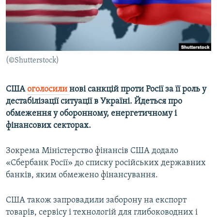
ВІДЕОУРОКИ «ELIFBE»
Русский
СВІДЧЕННЯ ОКУПАЦІЇ
Qırımtatar
УКРАЇНСЬКА ПРОБЛЕМА КРИМУ
ДОЛУЧАЙСЯ!
(©Shutterstock)
ІНФОГРАФІКА
США
оголосили
нові санкцій проти Росії за її роль у
дестабілізації ситуації в Україні. Йдеться про
Усі сайти RFE/RL
обмеження у оборонному, енергетичному і
фінансових секторах.
Зокрема Міністерство фінансів США додало
«Сбербанк Росії» до списку російських державних
банків, яким обмежено фінансування.
США також запровадили заборону на експорт
товарів, сервісу і технологій для глибоководних і