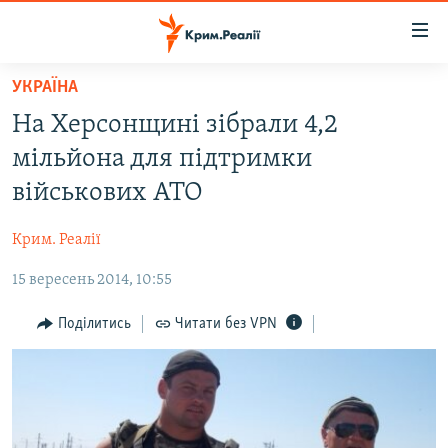
Доступність
посилання
Перейти
УКРАЇНА
до
НОВИНИ
На Херсонщині зібрали 4,2
основного
ВОДА.КРИМ
матеріалу
мільйона для підтримки
ВІДЕО ТА ФОТО
Перейти
військових АТО
до
ПОЛІТИКА
основної
Крим. Реалії
БЛОГИ
навігації
Перейти
15 вересень 2014, 10:55
ПОГЛЯД
до
ІНТЕРВ'Ю
Поділитись
Читати без VPN
пошуку
ВСЕ ЗА ДЕНЬ
СПЕЦПРОЕКТИ
ЯК ОБІЙТИ БЛОКУВАННЯ
ДЕПОРТАЦІЯ