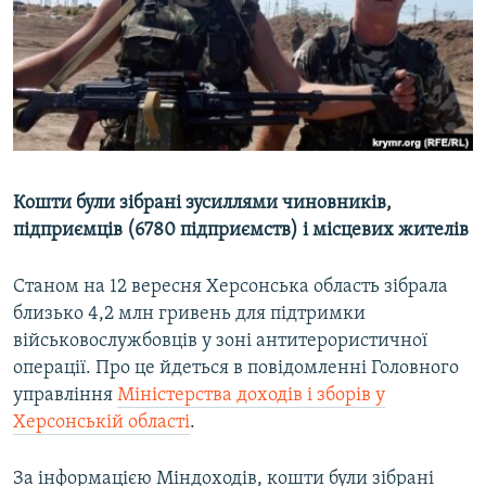
ВІДЕОУРОКИ «ELIFBE»
Русский
СВІДЧЕННЯ ОКУПАЦІЇ
Qırımtatar
УКРАЇНСЬКА ПРОБЛЕМА КРИМУ
ДОЛУЧАЙСЯ!
ІНФОГРАФІКА
Кошти були зібрані зусиллями чиновників,
підприємців (6780 підприємств) і місцевих жителів
Усі сайти RFE/RL
Станом на 12 вересня Херсонська область зібрала
близько 4,2 млн гривень для підтримки
військовослужбовців у зоні антитерористичної
операції. Про це йдеться в повідомленні Головного
управління
Міністерства доходів і зборів у
Херсонській області
.
За інформацією Міндоходів, кошти були зібрані