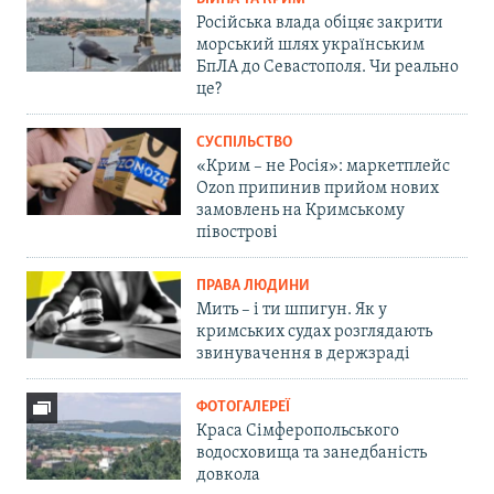
Російська влада обіцяє закрити
морський шлях українським
БпЛА до Севастополя. Чи реально
це?
СУСПІЛЬСТВО
«Крим – не Росія»: маркетплейс
Ozon припинив прийом нових
замовлень на Кримському
півострові
ПРАВА ЛЮДИНИ
Мить – і ти шпигун. Як у
кримських судах розглядають
звинувачення в держзраді
ФОТОГАЛЕРЕЇ
Краса Сімферопольського
водосховища та занедбаність
довкола