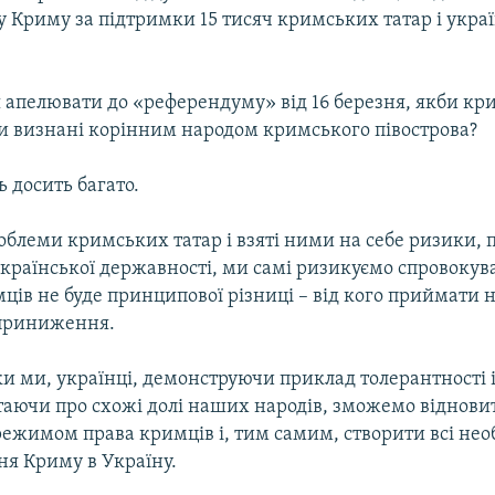
у Криму за підтримки 15 тисяч кримських татар і укра
я апелювати до «референдуму» від 16 березня, якби кр
ли визнані корінним народом кримського півострова?
ь досить багато.
блеми кримських татар і взяті ними на себе ризики, п
країнської державності, ми самі ризикуємо спровокува
ців не буде принципової різниці – від кого приймати н
 приниження.
ки ми, українці, демонструючи приклад толерантності і
ятаючи про схожі долі наших народів, зможемо віднови
режимом права кримців і, тим самим, створити всі нео
ня Криму в Україну.