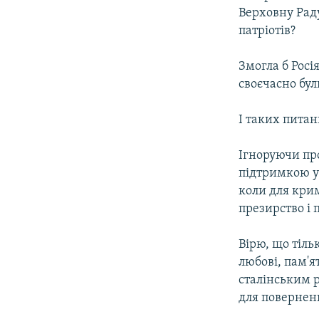
Верховну Рад
патріотів?
Змогла б Росі
своєчасно бу
І таких питан
Ігноруючи про
підтримкою у
коли для крим
презирство і
Вірю, що тіль
любові, пам'
сталінським 
для повернен