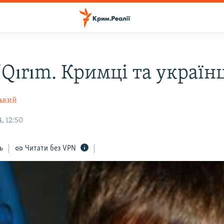
Qırım. Кримці та українц
ський
, 12:50
ь
Читати без VPN