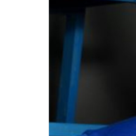
ВІДЕОУРОКИ «ELIFBE»
СВІДЧЕННЯ ОКУПАЦІЇ
УКРАЇНСЬКА ПРОБЛЕМА КРИМУ
ІНФОГРАФІКА