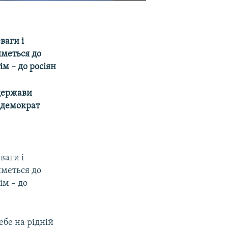
ваги і
иметься до
ім – до росіян
 держави
й демократ
ваги і
иметься до
ім – до
бе на рідній