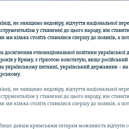
їнці, не знищимо недовіру, відчуття національної пере
струменталізм у ставленні до цього народу, він ставит
 як ми кілька століть ставилися спершу до поляків, а пот
а досягнення етнонаціональної політики української
 років у Криму, з гіркотою констатую, якщо російськи
 на українському питанні, український державник – на
рському.
їнці, не знищимо недовіру, відчуття національної пере
струменталізм у ставленні до цього народу, він ставит
 як ми кілька століть ставилися спершу до поляків, а пот
Лише давши кримським татарам можливість відчути се