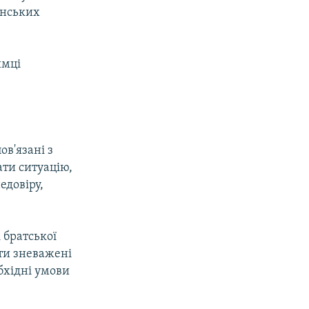
їнських
имці
ов'язані з
ти ситуацію,
едовіру,
 братської
ти зневажені
бхідні умови