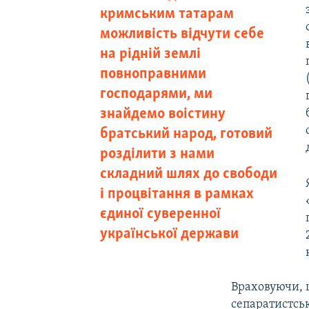
кримським татарам
можливість відчути себе
на рідній землі
повноправними
господарями, ми
знайдемо воістину
братський народ, готовий
розділити з нами
складний шлях до свободи
і процвітання в рамках
єдиної суверенної
української держави
Враховуючи, 
сепаратистсь