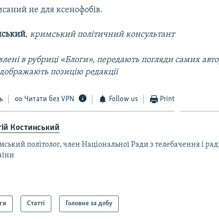
исаний не для ксенофобів.
нський
,
кримський політичний консультант
лені в рубриці «Блоги», передають погляди самих автор
ідображають позицію редакції
ь
Читати без VPN
Follow us
Print
гій Костинський
ський політолог, член Національної Ради з телебачення і ра
аїни
ги
Статті
Головне за добу