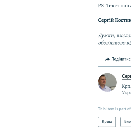
PS. Текст нап
Сергій Кости
Думки, вислов
обов'язково в
Поділитис
Сер
Крим
Укр
This item is part of
Крим
Бло