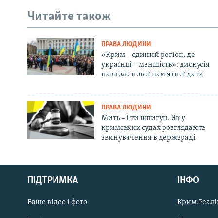
Читайте також
ПРАВА ЛЮДИНИ
«Крим – єдиний регіон, де
українці – меншість»: дискусія
навколо нової пам'ятної дати
ПРАВА ЛЮДИНИ
Мить – і ти шпигун. Як у
кримських судах розглядають
звинувачення в держзраді
Русский
ПІДТРИМКА
ІНФО
Qırımtatar
Ваше відео і фото
Крим.Реалії
ДОЛУЧАЙСЯ!