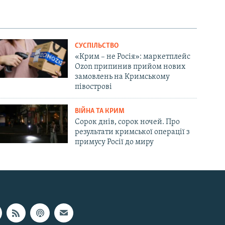
СУСПІЛЬСТВО
«Крим – не Росія»: маркетплейс
Ozon припинив прийом нових
замовлень на Кримському
півострові
ВІЙНА ТА КРИМ
Сорок днів, сорок ночей. Про
результати кримської операції з
примусу Росії до миру