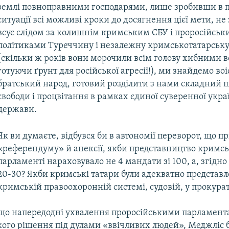
землі повноправними господарями, лише зробивши в 
ситуації всі можливі кроки до досягнення цієї мети, н
всує слідом за колишнім кримським СБУ і проросійсь
політиками Туреччину і незалежну кримськотатарськ
(скільки ж років вони морочили всім голову хибними 
готуючи ґрунт для російської агресії!), ми знайдемо во
братський народ, готовий розділити з нами складний 
свободи і процвітання в рамках єдиної суверенної укра
держави.
Як ви думаєте, відбувся би в автономії переворот, що пр
«референдуму» й анексії, якби представництво кримсь
парламенті нараховувало не 4 мандати зі 100, а, згідно 
20-30? Якби кримські татари були адекватно представл
кримській правоохоронній системі, судовій, у прокурат
що напередодні ухвалення проросійськими парламент
кого рішення під дулами «ввічливих людей», Меджліс 