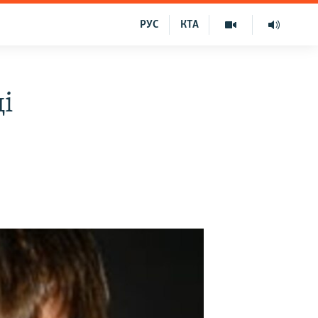
РУС
КТА
і