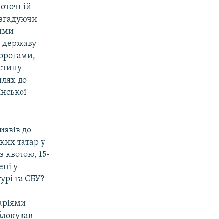
поточній
е згадуючи
кими
у державу
ворогами,
істину
шлях до
їнської
извів до
ких татар у
з квотою, 15-
ені у
урі та СБУ?
аріями
блокував