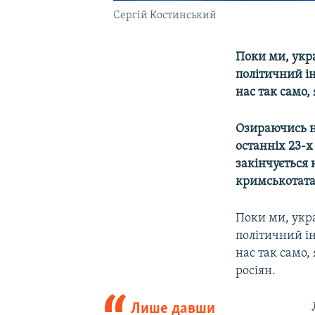
Сергій Костинський
Поки ми, укра
політичний ін
нас так само,
Озираючись н
останніх 23-х
закінчується
кримськотата
Поки ми, укра
політичний ін
нас так само,
росіян.
Лише давши