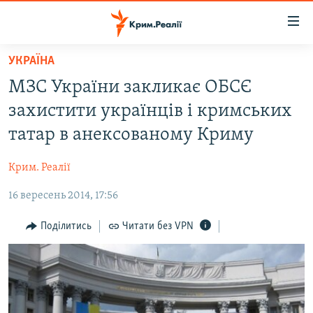
Доступність
посилання
Перейти
УКРАЇНА
до
НОВИНИ
МЗС України закликає ОБСЄ
основного
ВОДА.КРИМ
матеріалу
захистити українців і кримських
ВІДЕО ТА ФОТО
Перейти
татар в анексованому Криму
до
ПОЛІТИКА
основної
Крим. Реалії
БЛОГИ
навігації
Перейти
16 вересень 2014, 17:56
ПОГЛЯД
до
ІНТЕРВ'Ю
Поділитись
Читати без VPN
пошуку
ВСЕ ЗА ДЕНЬ
СПЕЦПРОЕКТИ
ЯК ОБІЙТИ БЛОКУВАННЯ
ДЕПОРТАЦІЯ