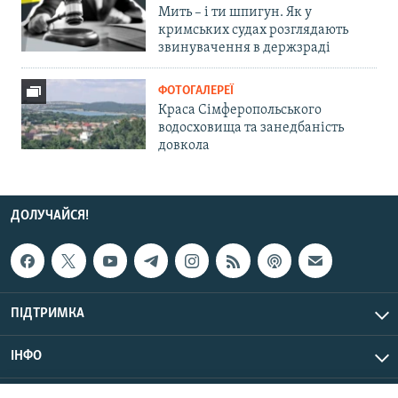
Мить – і ти шпигун. Як у
кримських судах розглядають
звинувачення в держзраді
ФОТОГАЛЕРЕЇ
Краса Сімферопольського
водосховища та занедбаність
довкола
ДОЛУЧАЙСЯ!
ПІДТРИМКА
ІНФО