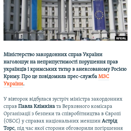
ВІДЕОУРОКИ «ELIFBE»
Русский
СВІДЧЕННЯ ОКУПАЦІЇ
Qırımtatar
УКРАЇНСЬКА ПРОБЛЕМА КРИМУ
ДОЛУЧАЙСЯ!
ІНФОГРАФІКА
Міністерство закордонних справ України
наголошує на неприпустимості порушення прав
Усі сайти RFE/RL
українців і кримських татар в анексованому Росією
Криму. Про це повідомила прес-служба
МЗС
України
.
У вівторок відбулася зустріч міністра закордонних
справ
Павла Клімкіна
та Верховного комісара
Організації з безпеки та співробітництва в Європі
(ОБСЄ) у справах національних меншин
Астрід
Торс
, під час якої сторони обговорили погіршення