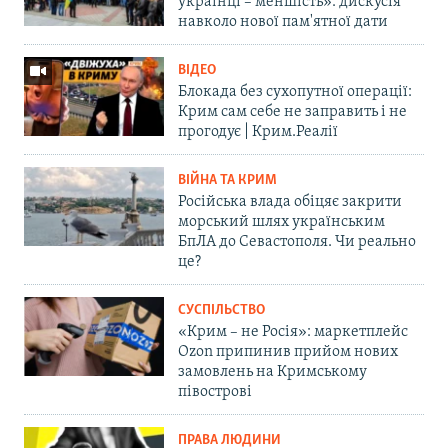
українці – меншість»: дискусія
навколо нової пам'ятної дати
ВІДЕО
Блокада без сухопутної операції:
Крим сам себе не заправить і не
прогодує | Крим.Реалії
ВІЙНА ТА КРИМ
Російська влада обіцяє закрити
морський шлях українським
БпЛА до Севастополя. Чи реально
це?
СУСПІЛЬСТВО
«Крим – не Росія»: маркетплейс
Ozon припинив прийом нових
замовлень на Кримському
півострові
ПРАВА ЛЮДИНИ