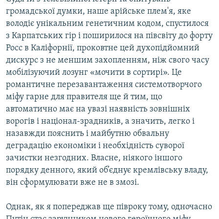
громадської думки, наше арійське плем'я, яке
володіє унікальним генетичним кодом, спустилося
з Карпатських гір і поширилося на півсвіту до форту
Росс в Каліфорнії, проковтне цей духопідйомний
дискурс з не меншим захопленням, ніж свого часу
мобілізуючий лозунг «мочити в сортирі». Це
романтичне перезавантаження системотворчого
міфу гарне для правителя ще й тим, що
автоматично має на увазі наявність зовнішніх
ворогів і націонал-зрадників, а значить, легко і
назавжди пояснить і майбутню обвальну
деградацію економіки і необхідність суворої
зачистки незгодних. Власне, ніякого іншого
порядку денного, який об’єднує кремлівську владу,
він сформулювати вже не в змозі.
Однак, як я попереджав ще півроку тому, одночасно