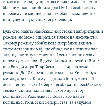
самого оратора, ця промова стала чимось значно
більшим, вона вирішила для Путіна особистісну
проблему не менше, а навіть більш важливу, ніж
придушення української революції.
Будь-хто, навіть найбільш жорстокий авторитарний
режим, не може спиратися тільки на насильство.
Такому режиму обов'язково потрібний якийсь
системотворний міф, що обнадіює на певний час
значну частину населення. І ось на наших очах
народжується новий духопідйомний осяйний міф
про Володимира Таврійського, збирача земель
руських. До 18 березня контроль над Києвом був
метою, анексія Криму – одним з інструментів її
досягнення. Після 18 березня збирання російських
земель, «криміналізація» всього простору
колишнього Радянського Союзу або навіть
колишньої Російської імперії стає, за задумом