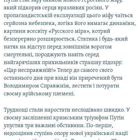
Путін стає заручником нового героїчного міфу,
який підкорив серця вразливих росіян. У
пропагандистській експлуатації цього міфу чаїться
серйозна небезпека, логіка його вимагає динаміки,
картини всесвіту «Русского міра», котрий
безперервно розширюється
.
Статика і будь-який
натяк на відступ перед зовнішнім ворогом
смертельні, породжують навіть серед
найгарячіших прихильників страшну підозру:
«Цар несправжній!» Тепер до самого свого
останнього дня при владі він приречений бути
Володимиром Справжнім, лестити і потурати
своєму арійському племені.
Труднощі стали наростати несподівано швидко. У
своєму засліпленні кримським тріумфом Путін
упустив три важливі обставини. По-перше,
недооцінив ступінь опору нової української нації