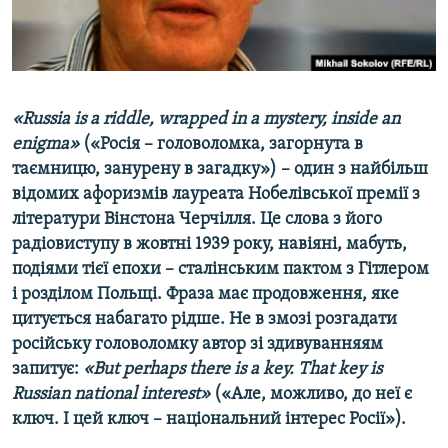
ВІДЕОУРОКИ «ELIFBE»
Русский
СВІДЧЕННЯ ОКУПАЦІЇ
Qırımtatar
УКРАЇНСЬКА ПРОБЛЕМА КРИМУ
«Russia is a riddle, wrapped in a mystery, inside an
ДОЛУЧАЙСЯ!
ІНФОГРАФІКА
enigma»
(«Росія – головоломка, загорнута в
таємницю, занурену в загадку») – один з найбільш
відомих афоризмів лауреата Нобелівської премії з
Усі сайти RFE/RL
літератури Вінстона Черчілля. Це слова з його
радіовиступу в жовтні 1939 року, навіяні, мабуть,
подіями тієї епохи – сталінським пактом з Гітлером
і розділом Польщі. Фраза має продовження, яке
цитується набагато рідше. Не в змозі розгадати
російську головоломку автор зі здивуванняям
запитує:
«Вut perhaps there is a key. That key is
Russian national interest»
(«Але, можливо, до неї є
ключ. І цей ключ – національний інтерес Росії»).