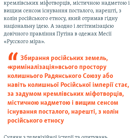
кремлівських міфотворців, містичною надметою і
вищим сенсом існування посталого, нарешті, з
колін російського етносу, який отримав гідну
національну ідею. А заодно і легітимізацією
довічного правління Путіна в одежах Месії
«Русского міра».
Збирання російських земель,
«криміналізація» всього простору
колишнього Радянського Союзу або
навіть колишньої Російської імперії стає,
за задумом кремлівських міфотворців,
містичною надметою і вищим сенсом
існування посталого, нарешті, з колін
російського етносу
Судячи з телевізійної істерії та опитувань