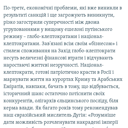
По-третє, економічні проблеми, які вже виникли в
результаті санкцій і ще загрожують виникнути,
різко загострили суперечності між двома
угрупованнями у вищому ешелоні путінського
режиму – глобо-клептократами і націонал-
клептократами. Зав'язані всім своїм «бізнесом» і
стилем споживання на Захід глобо-клептократи
несуть величезні фінансові втрати і відчувають
наростаючі життєві незручності. Націонал-
клептократи, готові патріотично красти в Росії і
марнувати життя на курортах Криму та Арабських
Еміратів, навпаки, бачать в тому, що відбувається,
історичний шанс остаточно потіснити своїх
конкурентів, олігархів єльцинського посліду, біля
керма влади. Як багато років тому рекомендував
наш євразійський мислитель Дугін: «Розумніше
дати можливість розчленувати накрадені імперії