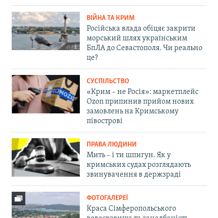
ВІЙНА ТА КРИМ
Російська влада обіцяє закрити
морський шлях українським
БпЛА до Севастополя. Чи реально
це?
СУСПІЛЬСТВО
«Крим – не Росія»: маркетплейс
Ozon припинив прийом нових
замовлень на Кримському
півострові
ПРАВА ЛЮДИНИ
Мить – і ти шпигун. Як у
кримських судах розглядають
звинувачення в держзраді
ФОТОГАЛЕРЕЇ
Краса Сімферопольського