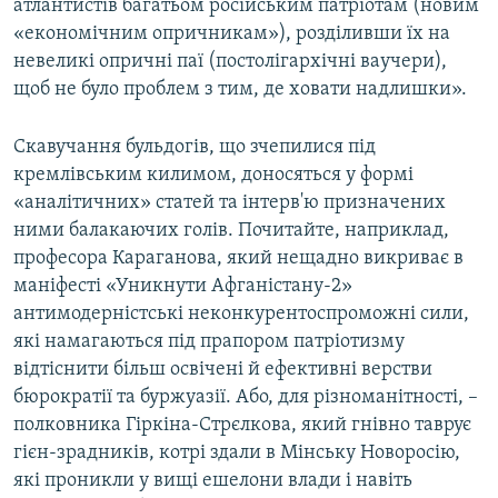
атлантистів багатьом російським патріотам (новим
«економічним опричникам»), розділивши їх на
невеликі опричні паї (постолігархічні ваучери),
щоб не було проблем з тим, де ховати надлишки».
Скавучання бульдогів, що зчепилися під
кремлівським килимом, доносяться у формі
«аналітичних» статей та інтерв'ю призначених
ними балакаючих голів. Почитайте, наприклад,
професора Караганова, який нещадно викриває в
маніфесті «Уникнути Афганістану-2»
антимодерністські неконкурентоспроможні сили,
які намагаються під прапором патріотизму
відтіснити більш освічені й ефективні верстви
бюрократії та буржуазії. Або, для різноманітності, –
полковника Гіркіна-Стрєлкова, який гнівно таврує
гієн-зрадників, котрі здали в Мінську Новоросію,
які проникли у вищі ешелони влади і навіть