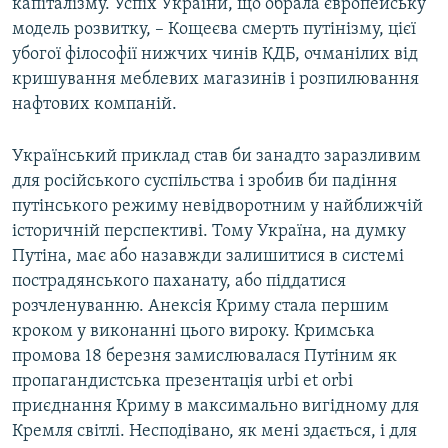
капіталізму. Успіх України, що обрала європейську
модель розвитку, – Кощеєва смерть путінізму, цієї
убогої філософії нижчих чинів КДБ, очманілих від
кришування меблевих магазинів і розпилювання
нафтових компаній.
Український приклад став би занадто заразливим
для російського суспільства і зробив би падіння
путінського режиму невідворотним у найближчій
історичній перспективі. Тому Україна, на думку
Путіна, має або назавжди залишитися в системі
пострадянського паханату, або піддатися
розчленуванню. Анексія Криму стала першим
кроком у виконанні цього вироку. Кримська
промова 18 березня замислювалася Путіним як
пропагандистська презентація urbi et orbi
приєднання Криму в максимально вигідному для
Кремля світлі. Несподівано, як мені здається, і для