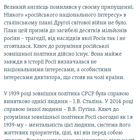
Великий англієць помилявся у своєму припущенні.
Ніякого «російського національного інтересу» в
сталінському плані Другої світової війни не було.
План цей призвів до загибелі десятків мільйонів
росіян – трагедії, від наслідків якої Росія так і не
оговталася. Ключ до розуміння російської
зовнішньої політики дійсно існує. Вона майже
завжди в історії Росії визначалася не
національними інтересами, а особистими
інтересами диктатора, що стояв на чолі країни.
У 1939 році зовнішня політика СРСР була справою
винятково однієї людини – І.В. Сталіна. У 2014 році
справою іншої людини – В.В. Путіна. Ключ до
розуміння зовнішньої політики Росії сьогодні як і в
1939-му – ментальність цієї людини, система його
життєвих пріоритетів, цілі, які він перед собою