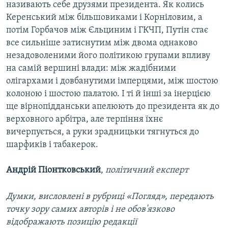
називають себе друзями президента. Як колись
Керенський між більшовиками і Корніловим, а
потім Горбачов між Єльциним і ГКЧП, Путін стає
все сильніше затиснутим між двома однаково
незадоволеними його політикою групами впливу
на самій вершині влади: між жадібними
олігархами і довбанутими імперцями, між шостою
колоною і шостою палатою. І ті й інші за інерцією
ще вірнопідданськи апелюють до президента як до
верховного арбітра, але терпіння їхнє
вичерпується, а руки зрадницьки тягнуться до
шарфиків і табакерок.
Андрій Піонтковський
,
політичний експерт
Думки, висловлені в рубриці «Погляд», передають
точку зору самих авторів і не обов'язково
відображають позицію редакції