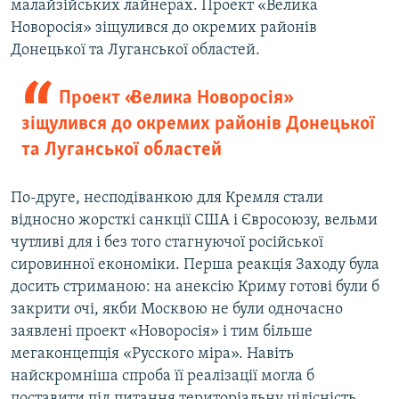
малайзійських лайнерах. Проект «Велика
Новоросія» зіщулився до окремих районів
Донецької та Луганської областей.
Проект «Велика Новоросія»
зіщулився до окремих районів Донецької
та Луганської областей
По-друге, несподіванкою для Кремля стали
відносно жорсткі санкції США і Євросоюзу, вельми
чутливі для і без того стагнуючої російської
сировинної економіки. Перша реакція Заходу була
досить стриманою: на анексію Криму готові були б
закрити очі, якби Москвою не були одночасно
заявлені проект «Новоросія» і тим більше
мегаконцепція «Русского міра». Навіть
найскромніша спроба її реалізації могла б
поставити під питання територіальну цілісність