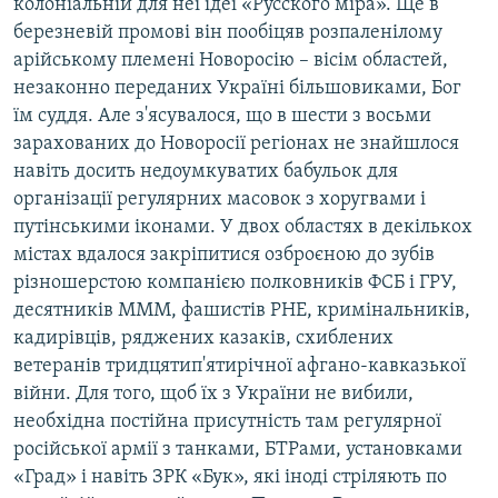
колоніальній для неї ідеї «Русского міра». Ще в
березневій промові він пообіцяв розпаленілому
арійському племені Новоросію – вісім областей,
незаконно переданих Україні більшовиками, Бог
їм суддя. Але з'ясувалося, що в шести з восьми
зарахованих до Новоросії регіонах не знайшлося
навіть досить недоумкуватих бабульок для
організації регулярних масовок з хоругвами і
путінськими іконами. У двох областях в декількох
містах вдалося закріпитися озброєною до зубів
різношерстою компанією полковників ФСБ і ГРУ,
десятників МММ, фашистів РНЕ, кримінальників,
кадирівців, ряджених казаків, схиблених
ветеранів тридцятип'ятирічної афгано-кавказької
війни. Для того, щоб їх з України не вибили,
необхідна постійна присутність там регулярної
російської армії з танками, БТРами, установками
«Град» і навіть ЗРК «Бук», які іноді стріляють по