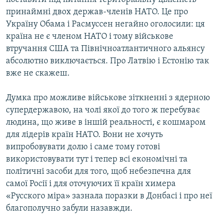
принаймні двох держав-членів НАТО. Це про
Україну Обама і Расмуссен негайно оголосили: ця
країна не є членом НАТО і тому військове
втручання США та Північноатлантичного альянсу
абсолютно виключається. Про Латвію і Естонію так
вже не скажеш.
Думка про можливе військове зіткненні з ядерною
супердержавою, на чолі якої до того ж перебуває
людина, що живе в іншій реальності, є кошмаром
для лідерів країн НАТО. Вони не хочуть
випробовувати долю і саме тому готові
використовувати тут і тепер всі економічні та
політичні засоби для того, щоб небезпечна для
самої Росії і для оточуючих її країн химера
«Русского міра» зазнала поразки в Донбасі і про неї
благополучно забули назавжди.