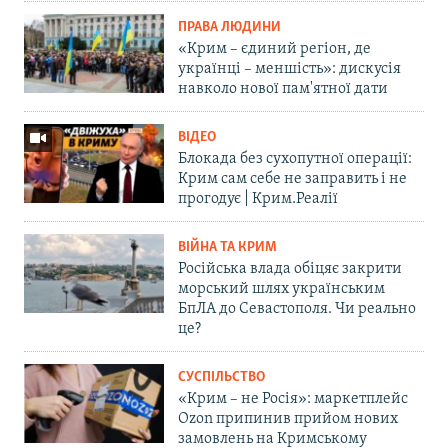
ПРАВА ЛЮДИНИ
«Крим – єдиний регіон, де
українці – меншість»: дискусія
навколо нової пам'ятної дати
ВІДЕО
Блокада без сухопутної операції:
Крим сам себе не заправить і не
прогодує | Крим.Реалії
ВІЙНА ТА КРИМ
Російська влада обіцяє закрити
морський шлях українським
БпЛА до Севастополя. Чи реально
це?
СУСПІЛЬСТВО
«Крим – не Росія»: маркетплейс
Ozon припинив прийом нових
замовлень на Кримському