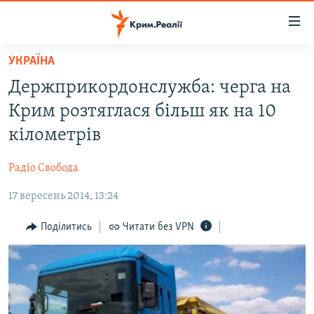
Доступність
посилання
Перейти
УКРАЇНА
до
НОВИНИ
Держприкордонслужба: черга на
основного
ВОДА.КРИМ
матеріалу
Крим розтяглася більш як на 10
ВІДЕО ТА ФОТО
Перейти
кілометрів
до
ПОЛІТИКА
основної
Радіо Свобода
БЛОГИ
навігації
Перейти
17 вересень 2014, 13:24
ПОГЛЯД
до
ІНТЕРВ'Ю
Поділитись
Читати без VPN
пошуку
ВСЕ ЗА ДЕНЬ
СПЕЦПРОЕКТИ
ЯК ОБІЙТИ БЛОКУВАННЯ
ДЕПОРТАЦІЯ