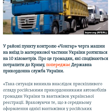
ВІДЕОУРОКИ «ELIFBE»
Русский
СВІДЧЕННЯ ОКУПАЦІЇ
Qırımtatar
УКРАЇНСЬКА ПРОБЛЕМА КРИМУ
ДОЛУЧАЙСЯ!
ІНФОГРАФІКА
У районі пункту контролю «Чонгар» черга машин
на виїзд із материкової частини України розтяглася
Усі сайти RFE/RL
на 10 кілометрів. Про це громадян, які сподіваються
потрапити до Криму,
попереджає
Державна
прикордонна служба України.
«Така ситуація виникла внаслідок прискіпливого
огляду російськими прикордонниками автомобілів
громадян України та вантажівок української
реєстрації. Враховуючи те, що в середньому
оформлення однієї вантажівки у російських