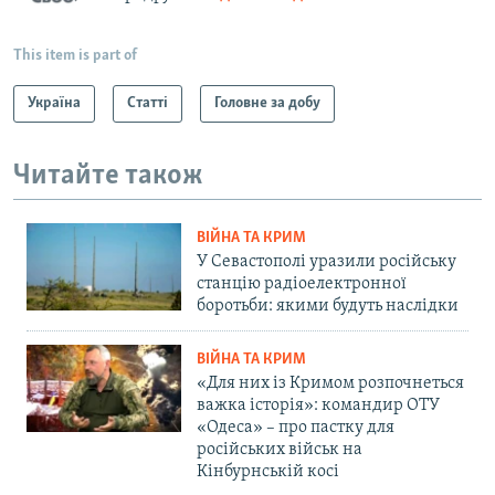
This item is part of
Україна
Статті
Головне за добу
Читайте також
ВІЙНА ТА КРИМ
У Севастополі уразили російську
станцію радіоелектронної
боротьби: якими будуть наслідки
ВІЙНА ТА КРИМ
«Для них із Кримом розпочнеться
важка історія»: командир ОТУ
«Одеса» – про пастку для
російських військ на
Кінбурнській косі