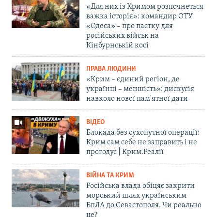
«Для них із Кримом розпочнеться
важка історія»: командир ОТУ
«Одеса» – про пастку для
російських військ на
Кінбурнській косі
ПРАВА ЛЮДИНИ
«Крим – єдиний регіон, де
українці – меншість»: дискусія
навколо нової пам'ятної дати
ВІДЕО
Блокада без сухопутної операції:
Крим сам себе не заправить і не
прогодує | Крим.Реалії
ВІЙНА ТА КРИМ
Російська влада обіцяє закрити
морський шлях українським
БпЛА до Севастополя. Чи реально
це?