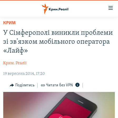
Доступність
посилання
Перейти
КРИМ
до
НОВИНИ
У Сімферополі виникли проблеми
основного
ВОДА.КРИМ
матеріалу
зі зв'язком мобільного оператора
ВІДЕО ТА ФОТО
Перейти
«Лайф»
до
ПОЛІТИКА
основної
Крим. Реалії
БЛОГИ
навігації
Перейти
19 вересень 2014, 17:20
ПОГЛЯД
до
ІНТЕРВ'Ю
Поділитись
Читати без VPN
пошуку
ВСЕ ЗА ДЕНЬ
СПЕЦПРОЕКТИ
ЯК ОБІЙТИ БЛОКУВАННЯ
ДЕПОРТАЦІЯ