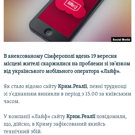
ВІДЕОУРОКИ «ELIFBE»
Русский
СВІДЧЕННЯ ОКУПАЦІЇ
Qırımtatar
УКРАЇНСЬКА ПРОБЛЕМА КРИМУ
ДОЛУЧАЙСЯ!
ІНФОГРАФІКА
В анексованому Сімферополі вдень 19 вересня
місцеві жителі скаржилися на проблеми зі зв'язком
Усі сайти RFE/RL
від українського мобільного оператора «Лайф».
Як стало відомо сайту
Крим.Реалії
, певні труднощі
зі з'єднанням виникли в період з 15.00 за київським
часом.
У компанії «Лайф» сайту
Крим.Реалії
повідомили,
що, дійсно, в Криму зафіксований якийсь
технічний збій.