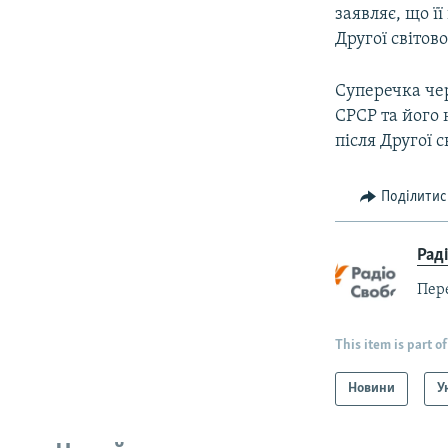
заявляє, що ї
Другої світов
Суперечка чер
СРСР та його
після Другої с
Поділитис
Рад
Пер
This item is part of
Новини
У