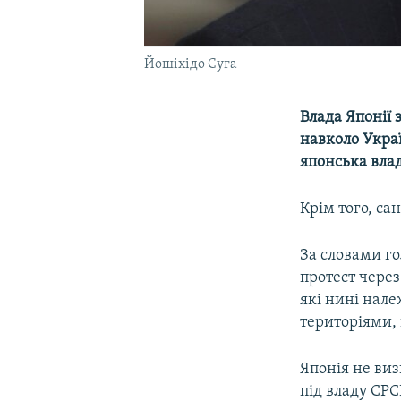
Йошіхідо Суга
Влада Японії 
навколо Украї
японська влад
Крім того, са
За словами го
протест через
які нині нале
територіями,
Японія не виз
під владу СРС