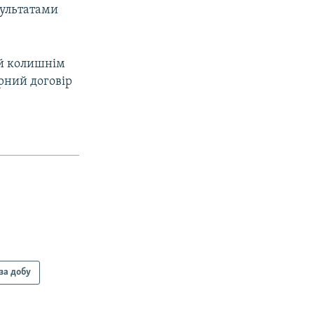
зультатами
 й колишнім
рний договір
за добу