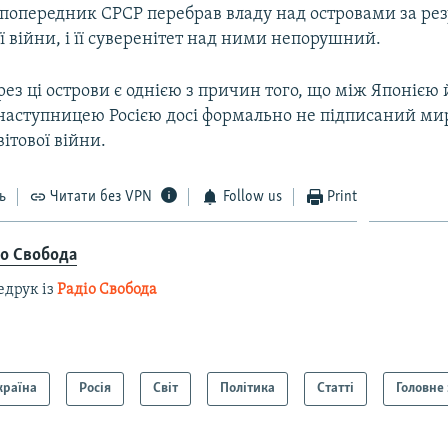
ї попередник СРСР перебрав владу над островами за ре
ої війни, і її суверенітет над ними непорушний.
ез ці острови є однією з причин того, що між Японією
 наступницею Росією досі формально не підписаний ми
вітової війни.
ь
Читати без VPN
Follow us
Print
іо Свобода
едрук із
Радіо Свобода
країна
Росія
Світ
Політика
Статті
Головне 