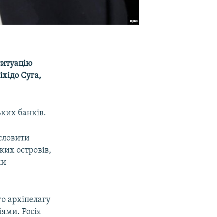
 ситуацію
хідо Суга,
ьких банків.
исловити
ких островів,
ми
го архіпелагу
іями. Росія