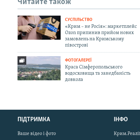
Читайте також
СУСПІЛЬСТВО
«Крим – не Росія»: маркетплейс
Ozon припинив прийом нових
замовлень на Кримському
півострові
ФОТОГАЛЕРЕЇ
Краса Сімферопольського
водосховища та занедбаність
довкола
Русский
ПІДТРИМКА
ІНФО
Qırımtatar
Ваше відео і фото
Крим.Реалії
ДОЛУЧАЙСЯ!