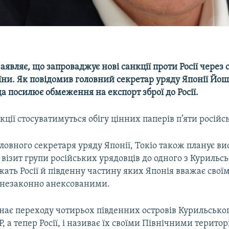
заявляє, що запроваджує нові санкції проти Росії через
ни. Як повідомив головний секретар уряду Японії Йоші
а посилює обмеження на експорт зброї до Росії.
нкції стосуватимуться обігу цінних паперів п’яти російс
ловного секретаря уряду Японії, Токіо також планує в
 візит групи російських урядовців до одного з Курильсь
жать Росії й південну частину яких Японія вважає свої
 незаконно анексованими.
нає переходу чотирьох південних островів Курильсько
Р, а тепер Росії, і називає їх своїми Північними територ