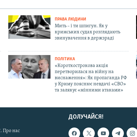
ПРАВА ЛЮДИНИ
Мить – і ти шпигун. Як у
кримських судах розглядають
звинувачення в держзраді
ПОЛІТИКА
«Короткострокова акція
перетворилася на війну на
виснаження»: Як пропаганда РФ
у Криму пояснює невдачі «СВО»
та залякує «мінними атаками»
ДОЛУЧАЙСЯ!
. Про нас