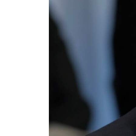
ВІДЕОУРОКИ «ELIFBE»
СВІДЧЕННЯ ОКУПАЦІЇ
УКРАЇНСЬКА ПРОБЛЕМА КРИМУ
ІНФОГРАФІКА