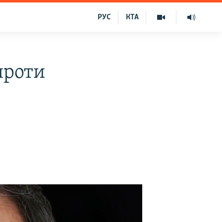
РУС
КТА
проти