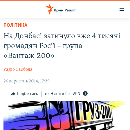
Доступність
посилання
Перейти
ПОЛІТИКА
до
НОВИНИ
На Донбасі загинуло вже 4 тисячі
основного
ВОДА.КРИМ
матеріалу
громадян Росії – група
ВІДЕО ТА ФОТО
Перейти
«Вантаж-200»
до
ПОЛІТИКА
основної
Радіо Свобода
БЛОГИ
навігації
Перейти
26 вересень 2014, 17:39
ПОГЛЯД
до
ІНТЕРВ'Ю
Поділитись
Читати без VPN
пошуку
ВСЕ ЗА ДЕНЬ
СПЕЦПРОЕКТИ
ЯК ОБІЙТИ БЛОКУВАННЯ
ДЕПОРТАЦІЯ