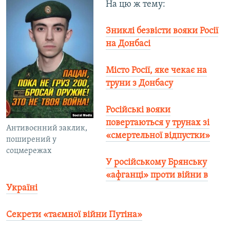
На цю ж тему:
Зниклі безвісти вояки Росії
на Донбасі
Місто Росії, яке чекає на
труни з Донбасу
Російські вояки
повертаються у трунах зі
Антивоєнний заклик,
«смертельної відпустки»
поширений у
соцмережах
У російському Брянську
«афганці» проти війни в
Україні
Секрети «таємної війни Путіна»