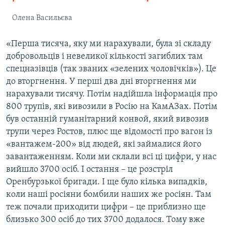
Олена Васильєва
«Перша тисяча, яку ми нарахували, була зі складу
добровольців і невеликої кількості загиблих там
спецназівців (так званих «зелених чоловічків»). Це
до вторгнення. У перші два дні вторгнення ми
нарахували тисячу. Потім надійшла інформація про
800 трупів, які вивозили в Росію на КамАЗах. Потім
був останній гуманітарний конвой, який вивозив
трупи через Ростов, плюс ще відомості про вагон із
«вантажем-200» від людей, які займалися його
завантаженням. Коли ми склали всі ці цифри, у нас
вийшло 3700 осіб. І остання – це розстріл
Оренбурзької бригади. І ще було кілька випадків,
коли наші росіяни бомбили наших же росіян. Там
теж почали приходити цифри – це приблизно ще
близько 300 осіб до тих 3700 додалося. Тому вже