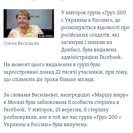
У вівторок група «Груз-200
с Украины в Россию», де
розміщуються відомості про
російських солдатів, які
загинули і зникли на
Олена Васильєва
Донбасі, була видалена
адміністрацією Facebook.
На момент цього видалення в групі було
зареєстровано понад 22 тисячі учасників, при тому,
що спільнота діє трохи більше місяця.
За словами Васильєвої, напередодні «Маршу миру»
в Москві була заблокована її особиста сторінка в
Facebook. У вівторок, 23 вересня, її сторінку
розблокували, але в той же час група «Груз-200 с
Украины в Россию» була вилучена.