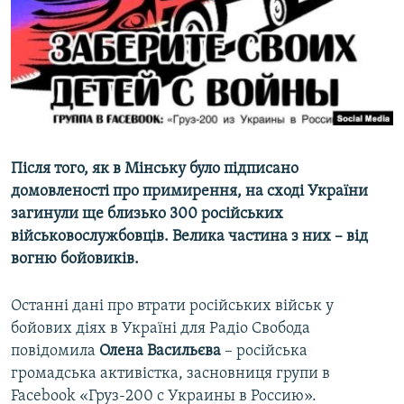
ВІДЕОУРОКИ «ELIFBE»
Русский
СВІДЧЕННЯ ОКУПАЦІЇ
Qırımtatar
УКРАЇНСЬКА ПРОБЛЕМА КРИМУ
ДОЛУЧАЙСЯ!
ІНФОГРАФІКА
Після того, як в Мінську було підписано
домовленості про примирення, на сході України
Усі сайти RFE/RL
загинули ще близько 300 російських
військовослужбовців. Велика частина з них – від
вогню бойовиків.
Останні дані про втрати російських військ у
бойових діях в Україні для Радіо Свобода
повідомила
Олена Васильєва
– російська
громадська активістка, засновниця групи в
Facebook «Груз-200 с Украины в Россию».