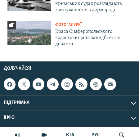
кримських судах розглядають
звинувачення в держзраді
ФОТОГАЛЕРЕЇ
Краса Сімферопольського
водосховища та занедбаність
довкола
ДОЛУЧАЙСЯ!
ПІДТРИМКА
ІНФО
© Крим.Реалії, 2026 | Усі права застережено.
КТА
РУС