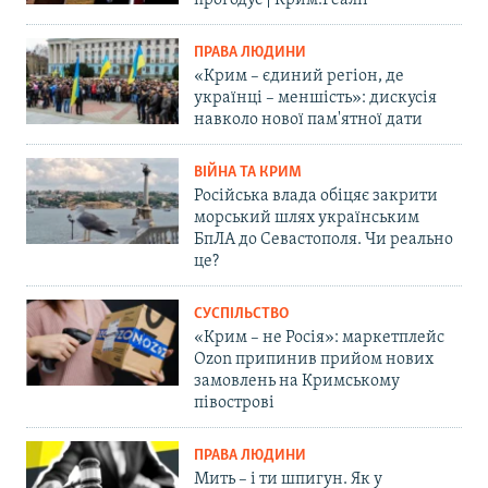
прогодує | Крим.Реалії
ПРАВА ЛЮДИНИ
«Крим – єдиний регіон, де
українці – меншість»: дискусія
навколо нової пам'ятної дати
ВІЙНА ТА КРИМ
Російська влада обіцяє закрити
морський шлях українським
БпЛА до Севастополя. Чи реально
це?
СУСПІЛЬСТВО
«Крим – не Росія»: маркетплейс
Ozon припинив прийом нових
замовлень на Кримському
півострові
ПРАВА ЛЮДИНИ
Мить – і ти шпигун. Як у