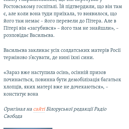
Ростовському госпіталі. Їй підтвердили, що він там
є, але коли вона туди приїхала, то виявилося, що
його там немає – його перевели до Пітера. Але в
Пітері він «загубився» – його там не знайшли», –
розповідає Васильєва.
Васильєва закликає усіх солдатських матерів Росії
терміново з’ясувати, де нині їхні сини.
«Зараз вже наступила осінь, осінній призов
починається, повинна бути демобілізація багатьох
хлопців, яких матері вже не дочекаються», –
констатує вона
Оригінал на
сайті
Білоруської редакції Радіо
Свобода