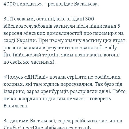
4000 виходить», – розповідає Васильєва.
За її словами, останні, вже згадані 300
військовослужбовців загинули після підписання 5
вересня мінських домовленостей про перемир’я на
сході України. При цьому значну частину цих втрат
росіяни зазнали в результаті так званого friendly
fire (військовий термін, яким позначають вогонь
по своїх же частинах).
«Чомусь «ДНРівці» почали стріляти по російських
колонах, які там кудись пересувалися. Так було під
Ізварино, зараз оренбурзців розстріляли двічі. Тобто
ніякої координації дій там немає», – говорить
Васильєва.
За даними Васильєвої, серед російських частин на
Донбасі постійно відбувається ротація.