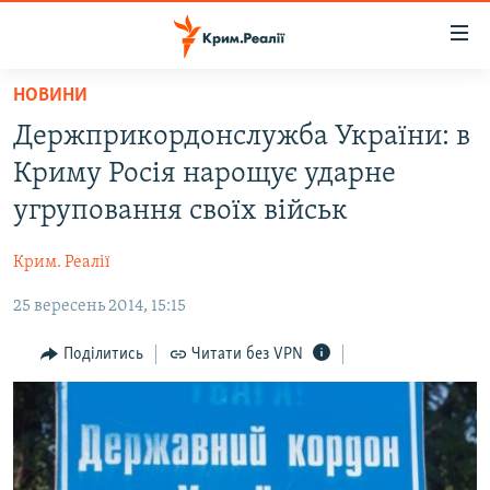
Доступність
посилання
Перейти
НОВИНИ
до
НОВИНИ
Держприкордонслужба України: в
основного
ВОДА.КРИМ
матеріалу
Криму Росія нарощує ударне
ВІДЕО ТА ФОТО
Перейти
угруповання своїх військ
до
ПОЛІТИКА
основної
Крим. Реалії
БЛОГИ
навігації
Перейти
25 вересень 2014, 15:15
ПОГЛЯД
до
ІНТЕРВ'Ю
Поділитись
Читати без VPN
пошуку
ВСЕ ЗА ДЕНЬ
СПЕЦПРОЕКТИ
ЯК ОБІЙТИ БЛОКУВАННЯ
ДЕПОРТАЦІЯ