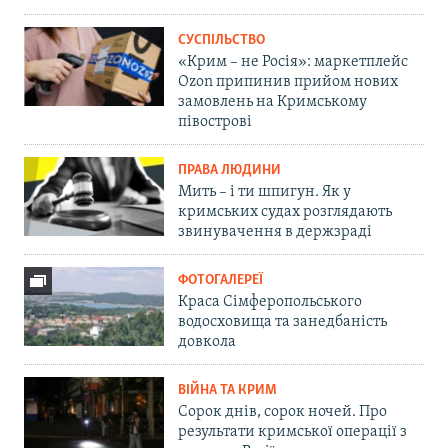
СУСПІЛЬСТВО
«Крим – не Росія»: маркетплейс
Ozon припинив прийом нових
замовлень на Кримському
півострові
ПРАВА ЛЮДИНИ
Мить – і ти шпигун. Як у
кримських судах розглядають
звинувачення в держзраді
ФОТОГАЛЕРЕЇ
Краса Сімферопольського
водосховища та занедбаність
довкола
ВІЙНА ТА КРИМ
Сорок днів, сорок ночей. Про
результати кримської операції з