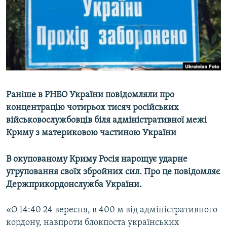
ВІДЕОУРОКИ «ELIFBE»
Русский
СВІДЧЕННЯ ОКУПАЦІЇ
Qırımtatar
УКРАЇНСЬКА ПРОБЛЕМА КРИМУ
ДОЛУЧАЙСЯ!
ІНФОГРАФІКА
Раніше в РНБО України повідомляли про
концентрацію чотирьох тисяч російських
Усі сайти RFE/RL
військовослужбовців біля адміністративної межі
Криму з материковою частиною України
В окупованому Криму Росія нарощує ударне
угруповання своїх збройних сил. Про це повідомляє
Держприкордонслужба України.
«О 14:40 24 вересня, в 400 м від адміністративного
кордону, навпроти блокпоста українських