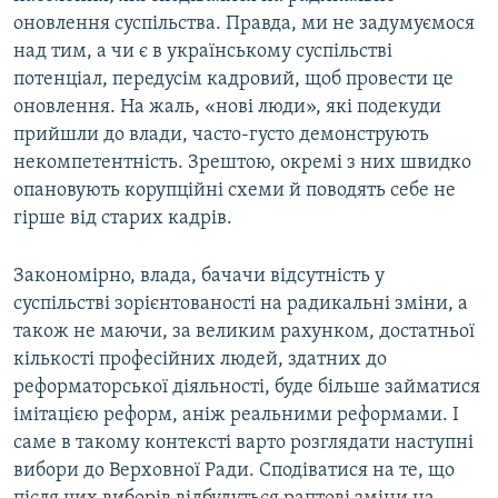
оновлення суспільства. Правда, ми не задумуємося
над тим, а чи є в українському суспільстві
потенціал, передусім кадровий, щоб провести це
оновлення. На жаль, «нові люди», які подекуди
прийшли до влади, часто-густо демонструють
некомпетентність. Зрештою, окремі з них швидко
опановують корупційні схеми й поводять себе не
гірше від старих кадрів.
Закономірно, влада, бачачи відсутність у
суспільстві зорієнтованості на радикальні зміни, а
також не маючи, за великим рахунком, достатньої
кількості професійних людей, здатних до
реформаторської діяльності, буде більше займатися
імітацією реформ, аніж реальними реформами. І
саме в такому контексті варто розглядати наступні
вибори до Верховної Ради. Сподіватися на те, що