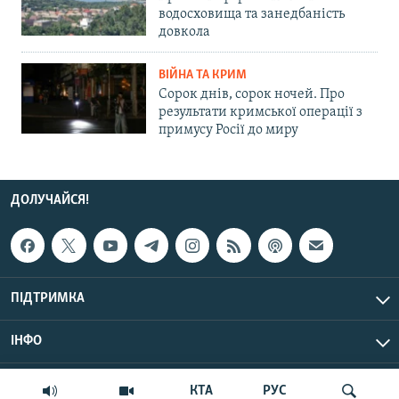
водосховища та занедбаність
довкола
ВІЙНА ТА КРИМ
Сорок днів, сорок ночей. Про
результати кримської операції з
примусу Росії до миру
ДОЛУЧАЙСЯ!
ПІДТРИМКА
ІНФО
© Крим.Реалії, 2026 | Усі права застережено.
КТА
РУС