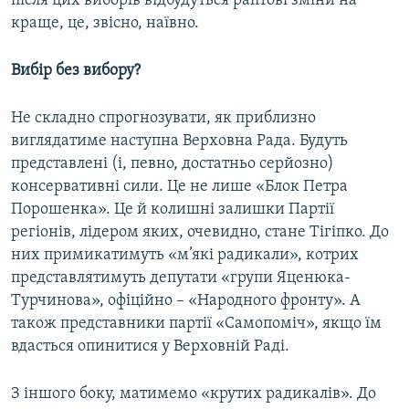
після цих виборів відбудуться раптові зміни на
краще, це, звісно, наївно.
Вибір без вибору?
Не складно спрогнозувати, як приблизно
виглядатиме наступна Верховна Рада. Будуть
представлені (і, певно, достатньо серйозно)
консервативні сили. Це не лише «Блок Петра
Порошенка». Це й колишні залишки Партії
регіонів, лідером яких, очевидно, стане Тігіпко. До
них примикатимуть «м’які радикали», котрих
представлятимуть депутати «групи Яценюка-
Турчинова», офіційно – «Народного фронту». А
також представники партії «Самопоміч», якщо їм
вдасться опинитися у Верховній Раді.
З іншого боку, матимемо «крутих радикалів». До