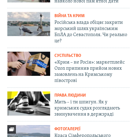
навколо нової пам'ятної дати
ВІЙНА ТА КРИМ
Російська влада обіцяє закрити
морський шлях українським
БпЛА до Севастополя. Чи реально
це?
СУСПІЛЬСТВО
«Крим – не Росія»: маркетплейс
Ozon припинив прийом нових
замовлень на Кримському
півострові
ПРАВА ЛЮДИНИ
Мить – і ти шпигун. Як у
кримських судах розглядають
звинувачення в держзраді
ФОТОГАЛЕРЕЇ
Краса Сімферопольського