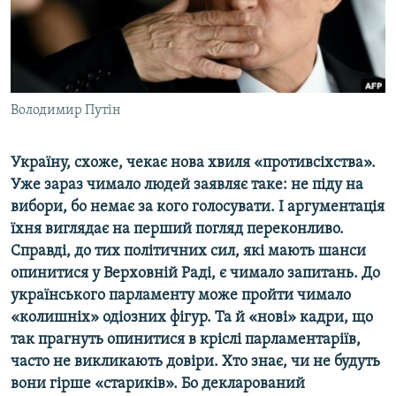
ВІДЕОУРОКИ «ELIFBE»
Русский
СВІДЧЕННЯ ОКУПАЦІЇ
Qırımtatar
УКРАЇНСЬКА ПРОБЛЕМА КРИМУ
ДОЛУЧАЙСЯ!
Володимир Путін
ІНФОГРАФІКА
Україну, схоже, чекає нова хвиля «противсіхства».
Уже зараз чимало людей заявляє таке: не піду на
Усі сайти RFE/RL
вибори, бо немає за кого голосувати. І аргументація
їхня виглядає на перший погляд переконливо.
Справді, до тих політичних сил, які мають шанси
опинитися у Верховній Раді, є чимало запитань. До
українського парламенту може пройти чимало
«колишніх» одіозних фігур. Та й «нові» кадри, що
так прагнуть опинитися в кріслі парламентаріїв,
часто не викликають довіри. Хто знає, чи не будуть
вони гірше «стариків». Бо декларований