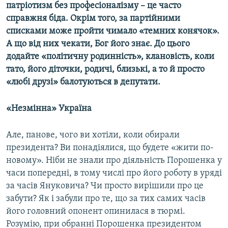
патріотизм без професіоналізму – це часто
справжня біда. Окрім того, за партійними
списками може пройти чимало «темних конячок».
А що від них чекати, Бог його знає. До цього
додайте «політичну родинність», клановість, коли
тато, його діточки, родичі, близькі, а то й просто
«любі друзі» балотуються в депутати.
«Незмінна» Україна
Але, панове, чого ви хотіли, коли обирали
президента? Ви понадіялися, що будете «жити по-
новому». Ніби не знали про діяльність Порошенка у
часи попередні, в тому числі про його роботу в уряді
за часів Януковича? Чи просто вирішили про це
забути? Як і забули про те, що за тих самих часів
його головний опонент опинилася в тюрмі.
Розумію, при обранні Порошенка президентом