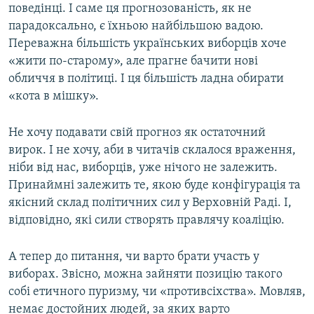
поведінці. І саме ця прогнозованість, як не
парадоксально, є їхньою найбільшою вадою.
Переважна більшість українських виборців хоче
«жити по-старому», але прагне бачити нові
обличчя в політиці. І ця більшість ладна обирати
«кота в мішку».
Не хочу подавати свій прогноз як остаточний
вирок. І не хочу, аби в читачів склалося враження,
ніби від нас, виборців, уже нічого не залежить.
Принаймні залежить те, якою буде конфігурація та
якісний склад політичних сил у Верховній Раді. І,
відповідно, які сили створять правлячу коаліцію.
А тепер до питання, чи варто брати участь у
виборах. Звісно, можна зайняти позицію такого
собі етичного пуризму, чи «противсіхства». Мовляв,
немає достойних людей, за яких варто