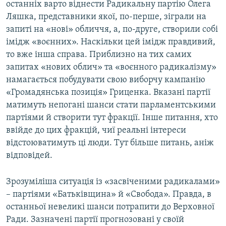
останніх варто віднести Радикальну партію Олега
Ляшка, представники якої, по-перше, зіграли на
запиті на «нові» обличчя, а, по-друге, створили собі
імідж «воєнних». Наскільки цей імідж правдивий,
то вже інша справа. Приблизно на тих самих
запитах «нових облич» та «воєнного радикалізму»
намагається побудувати свою виборчу кампанію
«Громадянська позиція» Гриценка. Вказані партії
матимуть непогані шанси стати парламентськими
партіями й створити тут фракції. Інше питання, хто
ввійде до цих фракцій, чиї реальні інтереси
відстоюватимуть ці люди. Тут більше питань, аніж
відповідей.
Зрозуміліша ситуація із «засвіченими радикалами»
– партіями «Батьківщина» й «Свобода». Правда, в
останньої невеликі шанси потрапити до Верховної
Ради. Зазначені партії прогнозовані у своїй