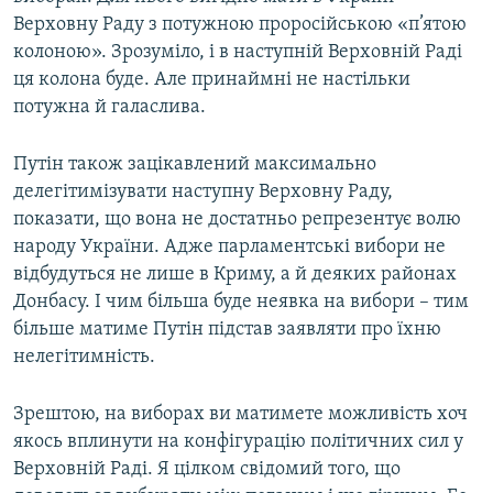
Верховну Раду з потужною проросійською «п’ятою
колоною». Зрозуміло, і в наступній Верховній Раді
ця колона буде. Але принаймні не настільки
потужна й галаслива.
Путін також зацікавлений максимально
делегітимізувати наступну Верховну Раду,
показати, що вона не достатньо репрезентує волю
народу України. Адже парламентські вибори не
відбудуться не лише в Криму, а й деяких районах
Донбасу. І чим більша буде неявка на вибори – тим
більше матиме Путін підстав заявляти про їхню
нелегітимність.
Зрештою, на виборах ви матимете можливість хоч
якось вплинути на конфігурацію політичних сил у
Верховній Раді. Я цілком свідомий того, що