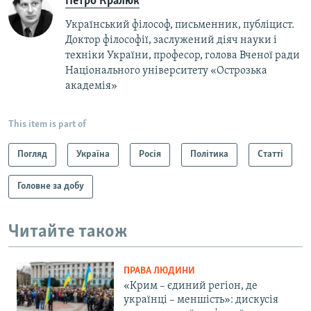
Петро Кралюк
Український філософ, письменник, публіцист.
Доктор філософії, заслужений діяч науки і
техніки України, професор,​ голова Вченої ради
Національного університету «Острозька
академія»
This item is part of
Погляд
Україна
Росія
Політика
Статті
Головне за добу
Читайте також
ПРАВА ЛЮДИНИ
«Крим – єдиний регіон, де
українці – меншість»: дискусія