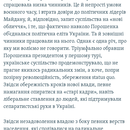
спрацювала низка чинників. Це й непрості умови
воєнного часу, і втрата довіри до політичних лідерів
Майдану, й, відповідно, запит суспільства на «нові
обличчя», і те, що фактично навколо Порошенка
об’єдналася політична еліта України. Та й зовнішні
чинники працювали на нього. Однак є одна річ, про
яку ми воліємо не говорити. Тріумфально обравши
Порошенка президентом у першому турі,
українське суспільство продемонструвало, що не
прагне якихось радикальних змін, а хоче, попри
позірну революційність, збереження status quo.
Звідси обережність кроків нової влади, певне
намагання опиратися на «старі кадри», навіть
ліберальне ставлення до людей, які підтримували
сепаратистські рухи в Україні.
Звідси незадоволення владою з боку певних верств
населення, які сподівалися на радикальне