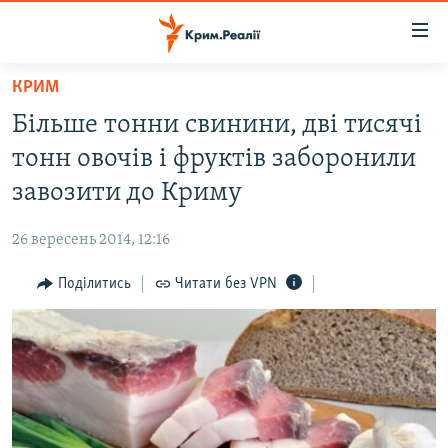
Доступність
посилання
Перейти
КРИМ
до
НОВИНИ
Більше тонни свинини, дві тисячі
основного
ВОДА.КРИМ
матеріалу
тонн овочів і фруктів заборонили
ВІДЕО ТА ФОТО
Перейти
завозити до Криму
до
ПОЛІТИКА
основної
26 вересень 2014, 12:16
БЛОГИ
навігації
Перейти
Поділитись
Читати без VPN
ПОГЛЯД
до
ІНТЕРВ'Ю
пошуку
ВСЕ ЗА ДЕНЬ
СПЕЦПРОЕКТИ
ЯК ОБІЙТИ БЛОКУВАННЯ
ДЕПОРТАЦІЯ