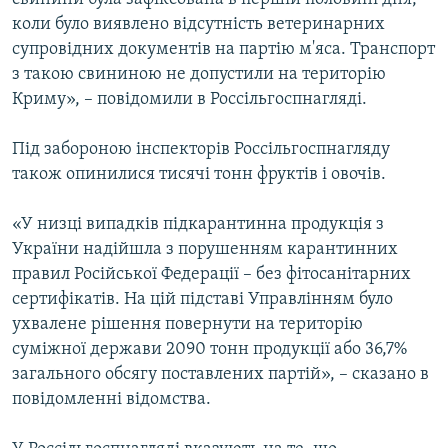
коли було виявлено відсутність ветеринарних
супровідних документів на партію м'яса. Транспорт
з такою свининою не допустили на територію
Криму», – повідомили в Россільгоспнагляді.
Під забороною інспекторів Россільгоспнагляду
також опинилися тисячі тонн фруктів і овочів.
«У низці випадків підкарантинна продукція з
України надійшла з порушенням карантинних
правил Російської Федерації – без фітосанітарних
сертифікатів. На цій підставі Управлінням було
ухвалене рішення повернути на територію
суміжної держави 2090 тонн продукції або 36,7%
загального обсягу поставлених партій», – сказано в
повідомленні відомства.