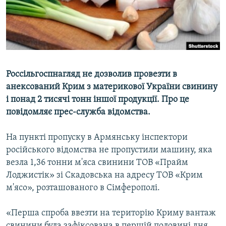
ВІДЕОУРОКИ «ELIFBE»
Русский
СВІДЧЕННЯ ОКУПАЦІЇ
Qırımtatar
УКРАЇНСЬКА ПРОБЛЕМА КРИМУ
ДОЛУЧАЙСЯ!
ІНФОГРАФІКА
Россільгоспнагляд не дозволив провезти в
анексований Крим з материкової України свинину
і понад 2 тисячі тонн іншої продукції. Про це
Усі сайти RFE/RL
повідомляє прес-служба відомства.
На пункті пропуску в Армянську інспектори
російського відомства не пропустили машину, яка
везла 1,36 тонни м'яса свинини ТОВ «Прайм
Лоджистік» зі Скадовська на адресу ТОВ «Крим
м'ясо», розташованого в Сімферополі.
«Перша спроба ввезти на територію Криму вантаж
свинини була зафіксована в першій половині дня,