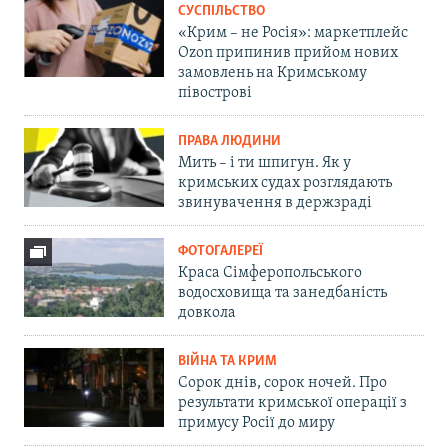
СУСПІЛЬСТВО
«Крим – не Росія»: маркетплейс
Ozon припинив прийом нових
замовлень на Кримському
півострові
ПРАВА ЛЮДИНИ
Мить – і ти шпигун. Як у
кримських судах розглядають
звинувачення в держзраді
ФОТОГАЛЕРЕЇ
Краса Сімферопольського
водосховища та занедбаність
довкола
ВІЙНА ТА КРИМ
Сорок днів, сорок ночей. Про
результати кримської операції з
примусу Росії до миру