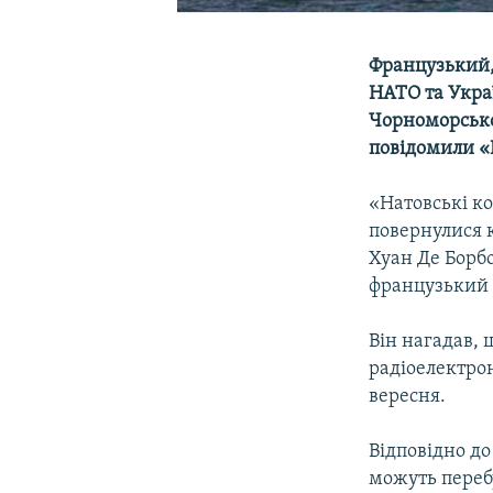
Французький, 
НАТО та Украї
Чорноморсько
повідомили «
«Натовські к
повернулися 
Хуан Де Борб
французький 
Він нагадав, 
радіоелектро
вересня.
Відповідно до
можуть переб