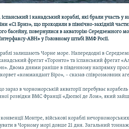
іспанський і канадський кораблі, які брали участь у 
ни «Сі Бриз», що проходили в північно-західній части
го басейну, повернулися в акваторію Середземного мо
Інтерфаксу-АВН» у Головному штабі ВМФ Росії.
ораблі залишають Чорне море. Напередодні в Середзем
канадський фрегат «Торонто» та іспанський фрегат «
он». Двома днями раніше в південному напрямку прос
корвет «коммандант Біро», – сказав співрозмовник аге
що зараз в чорноморській акваторії перебуває корабель
нної розвідки ВМС Франції «Дюпюї де Лом», який зайш
 конвенції Монтре, військові кораблі нечорноморськи
увати в Чорному морі довше 21 дня. Загальний тоннаж