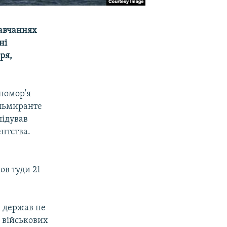
навчаннях
ні
ря,
номор'я
Альмиранте
лідував
нтства.
ов туди 21
х держав не
 військових