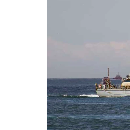
ВІДЕОУРОКИ «ELIFBE»
СВІДЧЕННЯ ОКУПАЦІЇ
УКРАЇНСЬКА ПРОБЛЕМА КРИМУ
ІНФОГРАФІКА