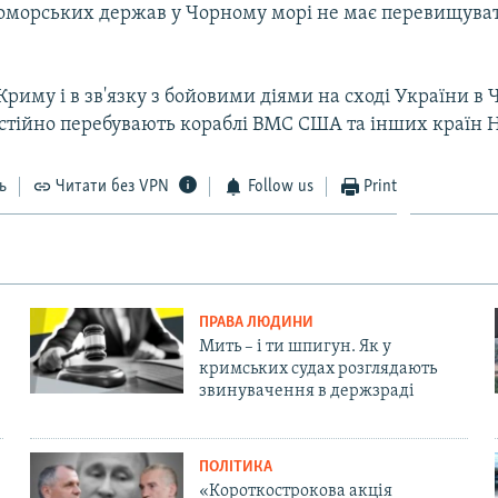
оморських держав у Чорному морі не має перевищуват
 Криму і в зв'язку з бойовими діями на сході України в
стійно перебувають кораблі ВМС США та інших країн 
ь
Читати без VPN
Follow us
Print
ПРАВА ЛЮДИНИ
Мить – і ти шпигун. Як у
кримських судах розглядають
звинувачення в держзраді
ПОЛІТИКА
«Короткострокова акція