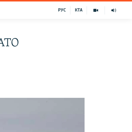
РУС
КТА
НАТО