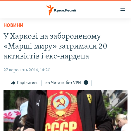
Доступність
посилання
Перейти
НОВИНИ
до
НОВИНИ
У Харкові на забороненому
основного
ВОДА.КРИМ
матеріалу
«Марші миру» затримали 20
ВІДЕО ТА ФОТО
Перейти
активістів і екс-нардепа
до
ПОЛІТИКА
основної
27 вересень 2014, 14:20
БЛОГИ
навігації
Перейти
Поділитись
Читати без VPN
ПОГЛЯД
до
ІНТЕРВ'Ю
пошуку
ВСЕ ЗА ДЕНЬ
СПЕЦПРОЕКТИ
ЯК ОБІЙТИ БЛОКУВАННЯ
ДЕПОРТАЦІЯ