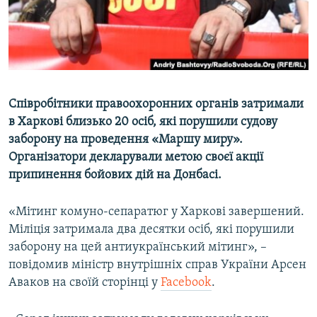
ВІДЕОУРОКИ «ELIFBE»
Русский
СВІДЧЕННЯ ОКУПАЦІЇ
Qırımtatar
УКРАЇНСЬКА ПРОБЛЕМА КРИМУ
ДОЛУЧАЙСЯ!
ІНФОГРАФІКА
Співробітники правоохоронних органів затримали
в Харкові близько 20 осіб, які порушили судову
заборону на проведення «Маршу миру».
Усі сайти RFE/RL
Організатори декларували метою своєї акції
припинення бойових дій на Донбасі.
«Мітинг комуно-сепаратюг у Харкові завершений.
Міліція затримала два десятки осіб, які порушили
заборону на цей антиукраїнський мітинг», –
повідомив міністр внутрішніх справ України Арсен
Аваков на своїй сторінці у
Facebook
.