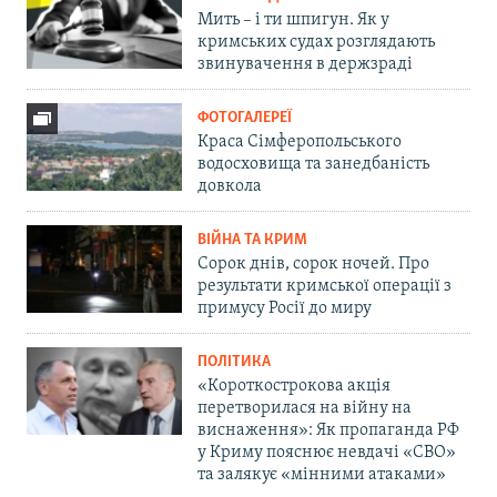
Мить – і ти шпигун. Як у
кримських судах розглядають
звинувачення в держзраді
ФОТОГАЛЕРЕЇ
Краса Сімферопольського
водосховища та занедбаність
довкола
ВІЙНА ТА КРИМ
Сорок днів, сорок ночей. Про
результати кримської операції з
примусу Росії до миру
ПОЛІТИКА
«Короткострокова акція
перетворилася на війну на
виснаження»: Як пропаганда РФ
у Криму пояснює невдачі «СВО»
та залякує «мінними атаками»