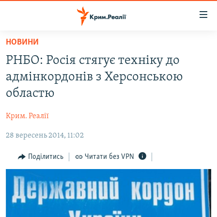
Доступність
посилання
Перейти
НОВИНИ
до
НОВИНИ
РНБО: Росія стягує техніку до
основного
ВОДА.КРИМ
матеріалу
адмінкордонів з Херсонською
ВІДЕО ТА ФОТО
Перейти
областю
до
ПОЛІТИКА
основної
Крим. Реалії
БЛОГИ
навігації
Перейти
28 вересень 2014, 11:02
ПОГЛЯД
до
ІНТЕРВ'Ю
Поділитись
Читати без VPN
пошуку
ВСЕ ЗА ДЕНЬ
СПЕЦПРОЕКТИ
ЯК ОБІЙТИ БЛОКУВАННЯ
ДЕПОРТАЦІЯ