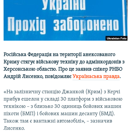
ВІДЕОУРОКИ «ELIFBE»
Русский
СВІДЧЕННЯ ОКУПАЦІЇ
Qırımtatar
УКРАЇНСЬКА ПРОБЛЕМА КРИМУ
ДОЛУЧАЙСЯ!
ІНФОГРАФІКА
Російська Федерація на території анексованого
Криму стягує військову техніку до адмінкордонів з
Усі сайти RFE/RL
Херсонською областю. Про це заявив спікер РНБО
Андрій Лисенко, повідомляє
Українаська правда
.
«На залізничну станцію Джанкой (Крим) з Керчі
прибув ешелон у складі 30 платформ з військовою
технікою – з близько 30 одиниць бойових машин
піхоти (БМП) і бойових машин десанту (БМД).
Також там є вантажні автомобілі», – зазначив
Лисенко.