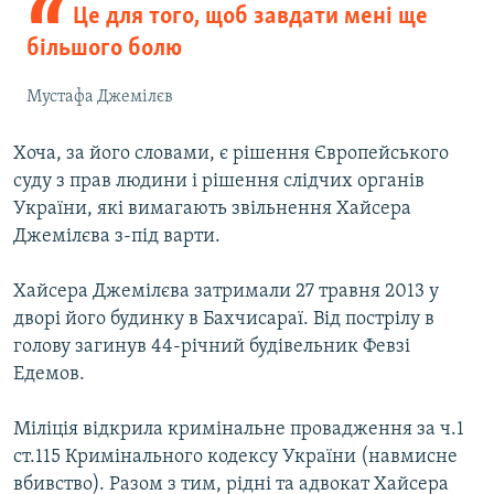
Це для того, щоб завдати мені ще
більшого болю
Мустафа Джемілєв
Хоча, за його словами, є рішення Європейського
суду з прав людини і рішення слідчих органів
України, які вимагають звільнення Хайсера
Джемілєва з-під варти.
Хайсера Джемілєва затримали 27 травня 2013 у
дворі його будинку в Бахчисараї. Від пострілу в
голову загинув 44-річний будівельник Февзі
Едемов.
Міліція відкрила кримінальне провадження за ч.1
ст.115 Кримінального кодексу України (навмисне
вбивство). Разом з тим, рідні та адвокат Хайсера