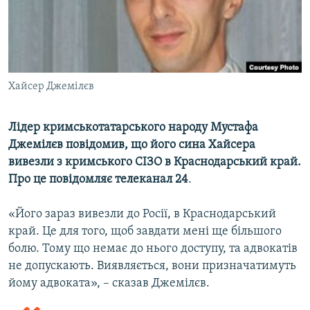
ВІДЕОУРОКИ «ELIFBE»
Русский
СВІДЧЕННЯ ОКУПАЦІЇ
Qırımtatar
УКРАЇНСЬКА ПРОБЛЕМА КРИМУ
ДОЛУЧАЙСЯ!
Хайсер Джемілєв
ІНФОГРАФІКА
Лідер кримськотатарського народу Мустафа
Джемілєв повідомив, що його сина Хайсера
Усі сайти RFE/RL
вивезли з кримського СІЗО в Краснодарський край.
Про це повідомляє телеканал 24
.
«Його зараз вивезли до Росії, в Краснодарський
край. Це для того, щоб завдати мені ще більшого
болю. Тому що немає до нього доступу, та адвокатів
не допускають. Виявляється, вони призначатимуть
йому адвоката», – сказав Джемілєв.