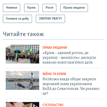
Новини
Крим
Росія
Права людини
Головне за добу
ЗВЕРНИ УВАГУ!
Читайте також
ПРАВА ЛЮДИНИ
«Крим – єдиний регіон, де
українці – меншість»: дискусія
навколо нової пам'ятної дати
ВІЙНА ТА КРИМ
Російська влада обіцяє закрити
морський шлях українським
БпЛА до Севастополя. Чи реально
це?
СУСПІЛЬСТВО