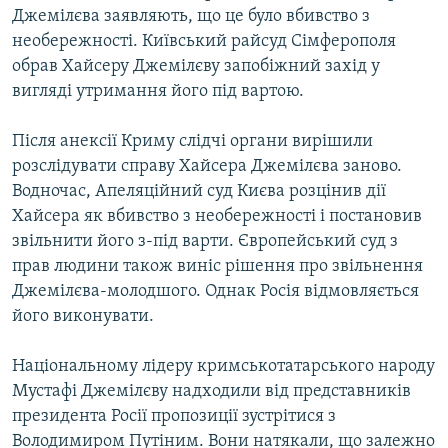
Джемілєва заявляють, що це було вбивство з
необережності. Київський райсуд Сімферополя
обрав Хайсеру Джемілєву запобіжний захід у
вигляді утримання його під вартою.
Після анексії Криму слідчі органи вирішили
розслідувати справу Хайсера Джемілєва заново.
Водночас, Апеляційний суд Києва розцінив дії
Хайсера як вбивство з необережності і постановив
звільнити його з-під варти. Європейський суд з
прав людини також виніс рішення про звільнення
Джемілєва-молодшого. Однак Росія відмовляється
його виконувати.
Національному лідеру кримськотатарського народу
Мустафі Джемілєву надходили від представників
президента Росії пропозиції зустрітися з
Володимиром Путіним. Вони натякали, що залежно