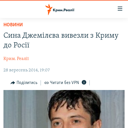
Доступність
посилання
Перейти
НОВИНИ
до
НОВИНИ
Сина Джемілєва вивезли з Криму
основного
ВОДА.КРИМ
матеріалу
до Росії
ВІДЕО ТА ФОТО
Перейти
до
Крим. Реалії
ПОЛІТИКА
основної
28 вересень 2014, 19:07
БЛОГИ
навігації
Перейти
ПОГЛЯД
Поділитись
Читати без VPN
до
ІНТЕРВ'Ю
пошуку
ВСЕ ЗА ДЕНЬ
СПЕЦПРОЕКТИ
ЯК ОБІЙТИ БЛОКУВАННЯ
ДЕПОРТАЦІЯ