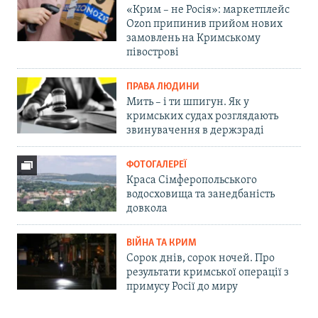
«Крим – не Росія»: маркетплейс
Ozon припинив прийом нових
замовлень на Кримському
півострові
ПРАВА ЛЮДИНИ
Мить – і ти шпигун. Як у
кримських судах розглядають
звинувачення в держзраді
ФОТОГАЛЕРЕЇ
Краса Сімферопольського
водосховища та занедбаність
довкола
ВІЙНА ТА КРИМ
Сорок днів, сорок ночей. Про
результати кримської операції з
примусу Росії до миру