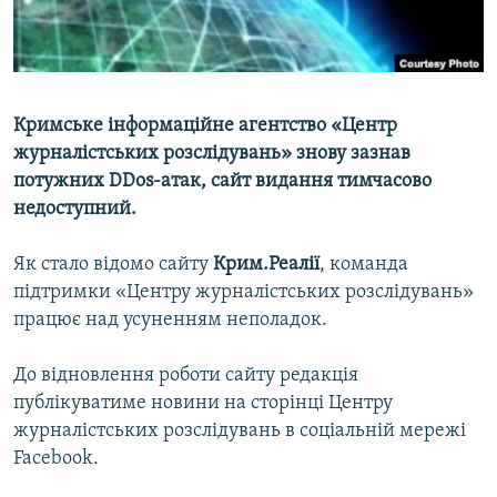
ВІДЕОУРОКИ «ELIFBE»
Русский
СВІДЧЕННЯ ОКУПАЦІЇ
Qırımtatar
УКРАЇНСЬКА ПРОБЛЕМА КРИМУ
Кримське інформаційне агентство «Центр
ДОЛУЧАЙСЯ!
ІНФОГРАФІКА
журналістських розслідувань» знову зазнав
потужних DDos-атак, сайт видання тимчасово
недоступний.
Усі сайти RFE/RL
Як стало відомо сайту
Крим.Реалії
, команда
підтримки «Центру журналістських розслідувань»
працює над усуненням неполадок.
До відновлення роботи сайту редакція
публікуватиме новини на сторінці Центру
журналістських розслідувань в соціальній мережі
Facebook.