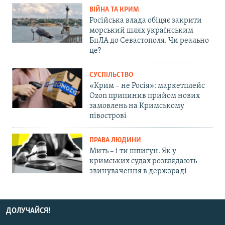
ВІЙНА ТА КРИМ
Російська влада обіцяє закрити
морський шлях українським
БпЛА до Севастополя. Чи реально
це?
СУСПІЛЬСТВО
«Крим – не Росія»: маркетплейс
Ozon припинив прийом нових
замовлень на Кримському
півострові
ПРАВА ЛЮДИНИ
Мить – і ти шпигун. Як у
кримських судах розглядають
звинувачення в держзраді
ДОЛУЧАЙСЯ!