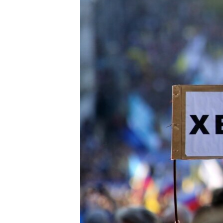
ВІДЕОУРОКИ «ELIFBE»
СВІДЧЕННЯ ОКУПАЦІЇ
УКРАЇНСЬКА ПРОБЛЕМА КРИМУ
ІНФОГРАФІКА