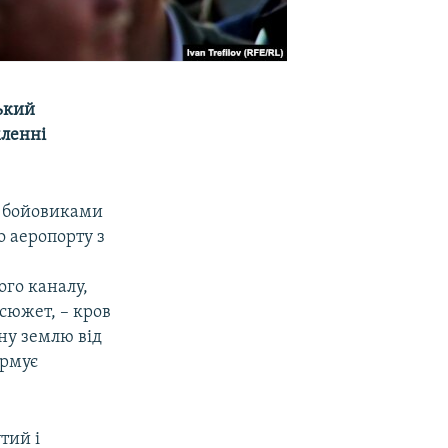
ький
мленні
л бойовиками
о аеропорту з
ого каналу,
сюжет, – кров
дну землю від
ормує
тий і