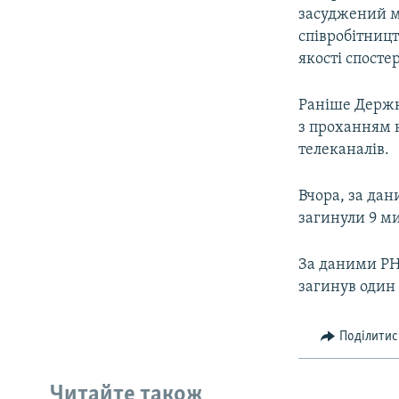
засуджений м
співробітницт
якості спостер
Раніше Держк
з проханням 
телеканалів.
Вчора, за дан
загинули 9 м
За даними РНБ
загинув один
Поділитис
Читайте також