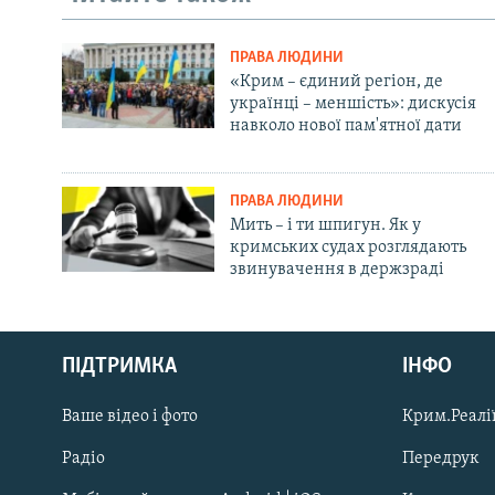
ПРАВА ЛЮДИНИ
«Крим – єдиний регіон, де
українці – меншість»: дискусія
навколо нової пам'ятної дати
ПРАВА ЛЮДИНИ
Мить – і ти шпигун. Як у
кримських судах розглядають
звинувачення в держзраді
Русский
ПІДТРИМКА
ІНФО
Qırımtatar
Ваше відео і фото
Крим.Реалії
ДОЛУЧАЙСЯ!
Радіо
Передрук