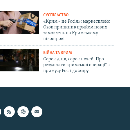
СУСПІЛЬСТВО
«Крим – не Росія»: маркетплейс
Ozon припинив прийом нових
замовлень на Кримському
півострові
ВІЙНА ТА КРИМ
Сорок днів, сорок ночей. Про
результати кримської операції з
примусу Росії до миру