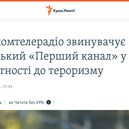
омтелерадіо звинувачує
ський «Перший канал» у
тності до тероризму
, 19:44
ь
Читати без VPN