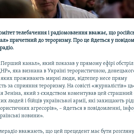
мітет телебачення і радіомовлення вважає, що російс
л» причетний до тероризму. Про це йдеться у повідо
адіо.
«Перший канал», який показав у прямому ефірі обстрі
ДНР», яка визнана в Україні терористичною, донецьког
 яких проживають мирні люди, відтепер несе пряму
сть за сприяння тероризму. На совісті «журналістів» ць
ія Зеніна, який з єхидством коментував цей страшний 
их людей і бійців української армії, які захищають рі
ористичних агресорів», – йдеться в повідомленні, інф
раїнські новини».
ерадіо вважають, що цей прецедент має бути розгляну