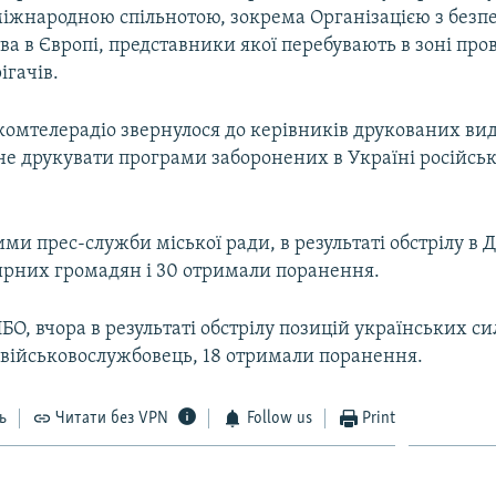
іжнародною спільнотою, зокрема Організацією з безпе
ва в Європі, представники якої перебувають в зоні пр
ігачів.
омтелерадіо звернулося до керівників друкованих ви
не друкувати програми заборонених в Україні російсь
ими прес-служби міської ради, в результаті обстрілу в
ирних громадян і 30 отримали поранення.
О, вчора в результаті обстрілу позицій українських си
 військовослужбовець, 18 отримали поранення.
ь
Читати без VPN
Follow us
Print