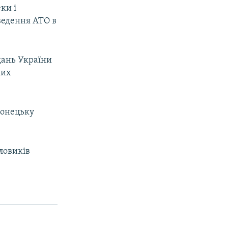
ки і
оведення АТО в
дань України
ких
 Донецьку
ловиків