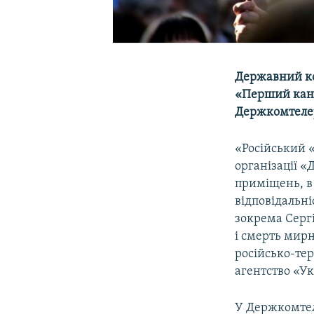
Державний ко
«Перший кана
Держкомтелер
«Російський 
організації «
приміщень, в
відповідальні
зокрема Серг
і смерть мирн
російсько-тер
агентство «Ук
У Держкомтел