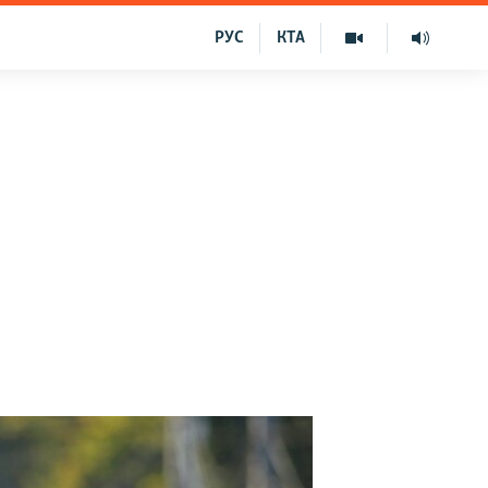
РУС
КТА