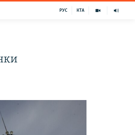
РУС
КТА
инки