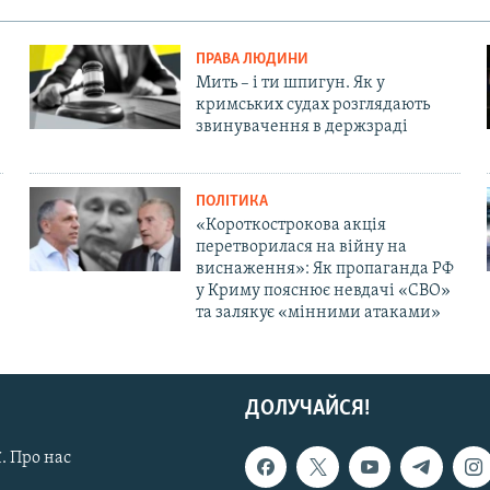
ПРАВА ЛЮДИНИ
Мить – і ти шпигун. Як у
кримських судах розглядають
звинувачення в держзраді
ПОЛІТИКА
«Короткострокова акція
перетворилася на війну на
виснаження»: Як пропаганда РФ
у Криму пояснює невдачі «СВО»
та залякує «мінними атаками»
ДОЛУЧАЙСЯ!
. Про нас