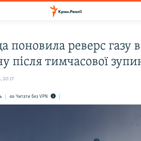
а поновила реверс газу в
ну після тимчасової зуп
, 20:17
ь
Читати без VPN