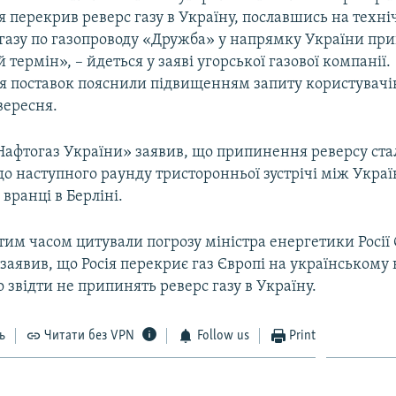
 перекрив реверс газу в Україну, пославшись на техні
газу по газопроводу «Дружба» у напрямку України пр
термін», – йдеться у заяві угорської газової компанії.
 поставок пояснили підвищенням запиту користувачі
вересня.
«Нафтогаз України» заявив, що припинення реверсу ста
до наступного раунду тристоронньої зустрічі між Украї
 вранці в Берліні.
тим часом цитували погрозу міністра енергетики Росії
заявив, що Росія перекриє газ Європі на українському
 звідти не припинять реверс газу в Україну.
ь
Читати без VPN
Follow us
Print