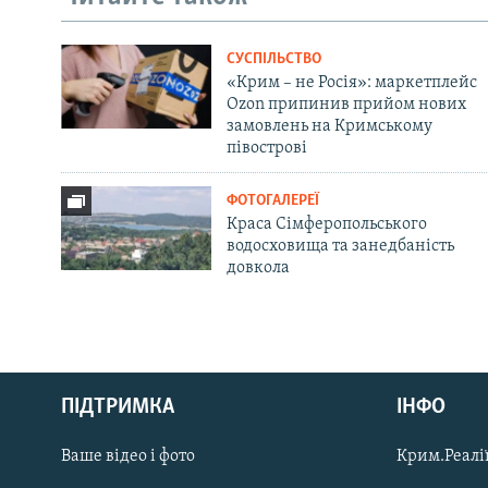
СУСПІЛЬСТВО
«Крим – не Росія»: маркетплейс
Ozon припинив прийом нових
замовлень на Кримському
півострові
ФОТОГАЛЕРЕЇ
Краса Сімферопольського
водосховища та занедбаність
довкола
Русский
ПІДТРИМКА
ІНФО
Qırımtatar
Ваше відео і фото
Крим.Реалії
ДОЛУЧАЙСЯ!