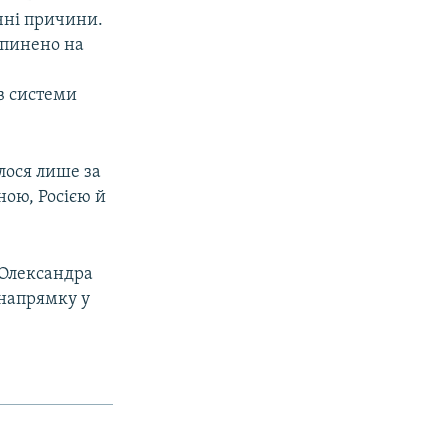
чні причини.
ипинено на
в системи
лося лише за
ною, Росією й
 Олександра
 напрямку у