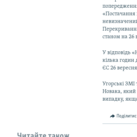
попередження
«Постачання 
невизначений 
Перекривання
станом на 26 
У відповідь 
кілька годин 
ЄС 26 вересня
Угорські ЗМІ 
Новака, який 
випадку, якщо
Поділитис
Читайте також