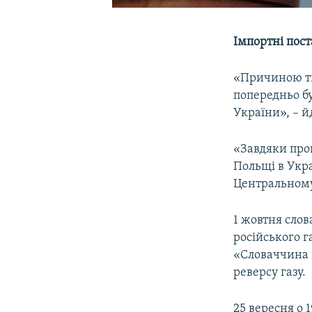
Імпортні пост
«Причиною ти
попередньо б
України», – й
«Завдяки пров
Польщі в Укра
Центральному
1 жовтня сло
російського г
«Словаччина 
реверсу газу.
25 вересня о 