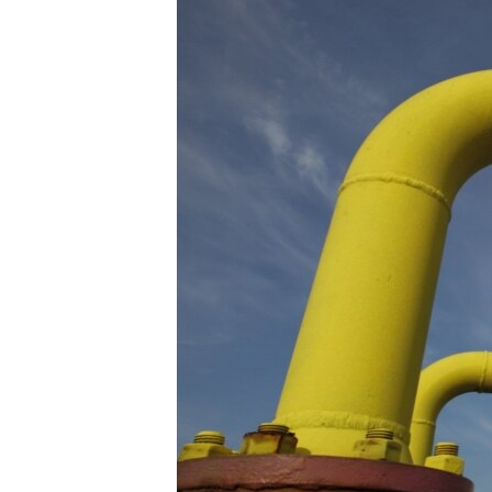
ВІДЕОУРОКИ «ELIFBE»
СВІДЧЕННЯ ОКУПАЦІЇ
УКРАЇНСЬКА ПРОБЛЕМА КРИМУ
ІНФОГРАФІКА