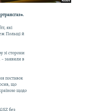
кртрансгаз».
т, які
еж Польщі й
у зі сторони
 – заявили в
ня поставок
лосив, що
Україною щодо
FGSZ без