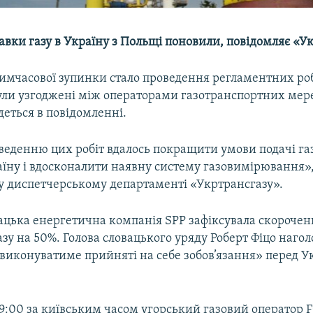
авки газу в Україну з Польщі поновили, повідомляє «У
мчасової зупинки стало проведення регламентних робі
ули узгоджені між операторами газотранспортних мер
деться в повідомленні.
еденню цих робіт вдалось покращити умови подачі газ
їну і вдосконалити наявну систему газовимірювання»,
 диспетчерському департаменті «Укртрансгазу».
вацька енергетична компанія SPP зафіксувала скорочен
азу на 50%. Голова словацького уряду Роберт Фіцо наго
виконуватиме прийняті на себе зобов’язання» перед 
19:00 за київським часом угорський газовий оператор 