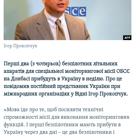
ВІДЕОУРОКИ «ELIFBE»
Русский
СВІДЧЕННЯ ОКУПАЦІЇ
Qırımtatar
УКРАЇНСЬКА ПРОБЛЕМА КРИМУ
ДОЛУЧАЙСЯ!
ІНФОГРАФІКА
Ігор Прокопчук
Перші два (з чотирьох) безпілотних літальних
Усі сайти RFE/RL
апаратів для спеціальної моніторингової місії ОБСЄ
на Донбасі прибудуть в Україну в неділю. Про це
повідомив постійний представник України при
міжнародних організаціях у Відні Ігор Прокопчук.
«Мова іде про те, щоб посилити технічні
спроможності місії для виконання моніторингових
функцій. І перші безпілотники мають прибути в
Україну через два дні – це два безпілотники і