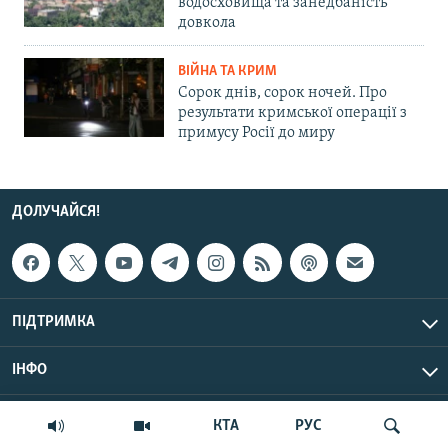
водосховища та занедбаність
довкола
ВІЙНА ТА КРИМ
Сорок днів, сорок ночей. Про
результати кримської операції з
примусу Росії до миру
ДОЛУЧАЙСЯ!
ПІДТРИМКА
ІНФО
© Крим.Реалії, 2026 | Усі права застережено.
КТА
РУС