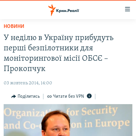
Доступність
посилання
Перейти
НОВИНИ
до
НОВИНИ
У неділю в Україну прибудуть
основного
ВОДА.КРИМ
матеріалу
перші безпілотники для
ВІДЕО ТА ФОТО
Перейти
моніторингової місії ОБСЄ –
до
ПОЛІТИКА
Прокопчук
основної
БЛОГИ
навігації
03 жовтень 2014, 14:00
Перейти
ПОГЛЯД
до
Поділитись
Читати без VPN
ІНТЕРВ'Ю
пошуку
ВСЕ ЗА ДЕНЬ
СПЕЦПРОЕКТИ
ЯК ОБІЙТИ БЛОКУВАННЯ
ДЕПОРТАЦІЯ