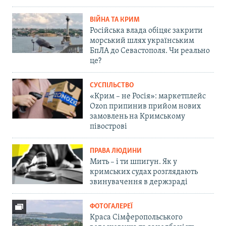
ВІЙНА ТА КРИМ
Російська влада обіцяє закрити
морський шлях українським
БпЛА до Севастополя. Чи реально
це?
СУСПІЛЬСТВО
«Крим – не Росія»: маркетплейс
Ozon припинив прийом нових
замовлень на Кримському
півострові
ПРАВА ЛЮДИНИ
Мить – і ти шпигун. Як у
кримських судах розглядають
звинувачення в держзраді
ФОТОГАЛЕРЕЇ
Краса Сімферопольського