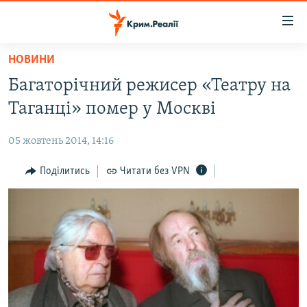
Доступність
посилання
Перейти
НОВИНИ
до
НОВИНИ
Багаторічний режисер «Театру на
основного
ВОДА.КРИМ
матеріалу
Таганці» помер у Москві
ВІДЕО ТА ФОТО
Перейти
до
05 жовтень 2014, 14:16
ПОЛІТИКА
основної
БЛОГИ
Поділитись
Читати без VPN
навігації
Перейти
ПОГЛЯД
до
ІНТЕРВ'Ю
пошуку
ВСЕ ЗА ДЕНЬ
СПЕЦПРОЕКТИ
ЯК ОБІЙТИ БЛОКУВАННЯ
ДЕПОРТАЦІЯ