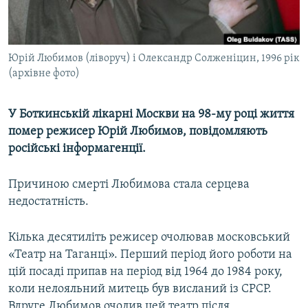
ВІДЕОУРОКИ «ELIFBE»
Русский
СВІДЧЕННЯ ОКУПАЦІЇ
Qırımtatar
Юрій Любимов (ліворуч) і Олександр Солженіцин, 1996 рік
УКРАЇНСЬКА ПРОБЛЕМА КРИМУ
(архівне фото)
ДОЛУЧАЙСЯ!
ІНФОГРАФІКА
У Боткинській лікарні Москви на 98-му році життя
помер режисер Юрій Любимов, повідомляють
російські інформагенції.
Усі сайти RFE/RL
Причиною смерті Любимова стала серцева
недостатність.
Кілька десятиліть режисер очолював московський
«Театр на Таганці». Перший період його роботи на
цій посаді припав на період від 1964 до 1984 року,
коли нелояльний митець був висланий із СРСР.
Вдруге Любимов очолив цей театр після