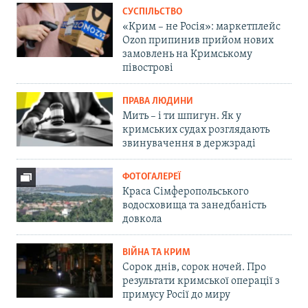
СУСПІЛЬСТВО
«Крим – не Росія»: маркетплейс
Ozon припинив прийом нових
замовлень на Кримському
півострові
ПРАВА ЛЮДИНИ
Мить – і ти шпигун. Як у
кримських судах розглядають
звинувачення в держзраді
ФОТОГАЛЕРЕЇ
Краса Сімферопольського
водосховища та занедбаність
довкола
ВІЙНА ТА КРИМ
Сорок днів, сорок ночей. Про
результати кримської операції з
примусу Росії до миру