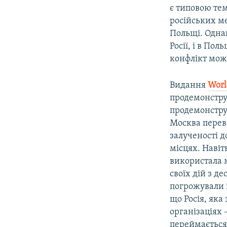
є типовою те
російських м
Польщі. Однак
Росії, і в По
конфлікт може
Видання
Worl
продемонструв
продемонструв
Москва перев
залученості д
місцях. Навіт
використала 
своїх дій з д
погрожували і
що Росія, яка
організаціях 
переймається 