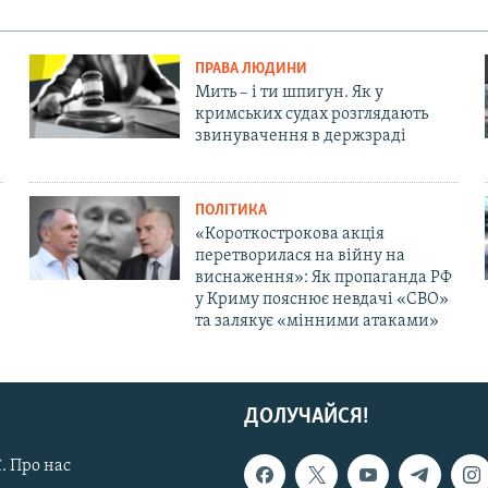
ПРАВА ЛЮДИНИ
Мить – і ти шпигун. Як у
кримських судах розглядають
звинувачення в держзраді
ПОЛІТИКА
«Короткострокова акція
перетворилася на війну на
виснаження»: Як пропаганда РФ
у Криму пояснює невдачі «СВО»
та залякує «мінними атаками»
ДОЛУЧАЙСЯ!
. Про нас