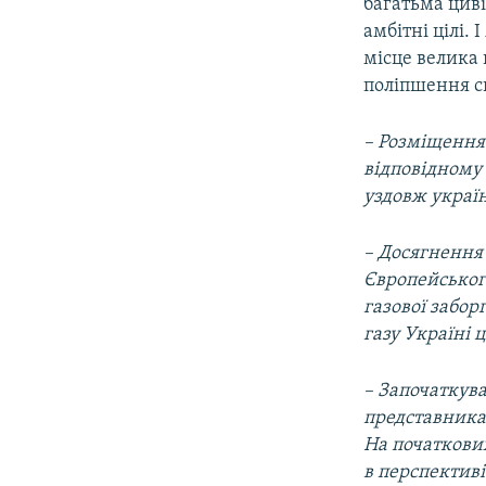
багатьма циві
амбітні цілі.
місце велика 
поліпшення си
– Розміщення 
відповідному 
уздовж україн
– Досягнення 
Європейського
газової забор
газу Україні ц
– Започаткува
представника
На початкових
в перспективі