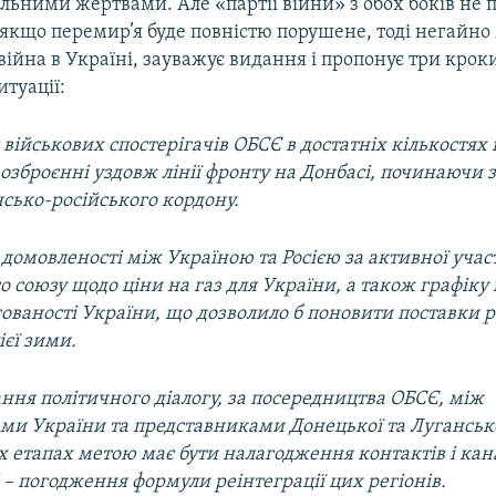
льними жертвами. Але «партії війни» з обох боків не 
 І якщо перемир’я буде повністю порушене, тоді негайн
війна в Україні, зауважує видання і пропонує три крок
туації:
військових спостерігачів ОБСЄ в достатніх кількостях 
озброєнні уздовж лінії фронту на Донбасі, починаючи з
сько-російського кордону.
домовленості між Україною та Росією за активної учас
 союзу щодо ціни на газ для України, а також графік
гованості України, що дозволило б поновити поставки 
ієї зими.
ння політичного діалогу, за посередництва ОБСЄ, між
ми України та представниками Донецької та Лугансько
 етапах метою має бути налагодження контактів і канал
 – погодження формули реінтеграції цих регіонів.