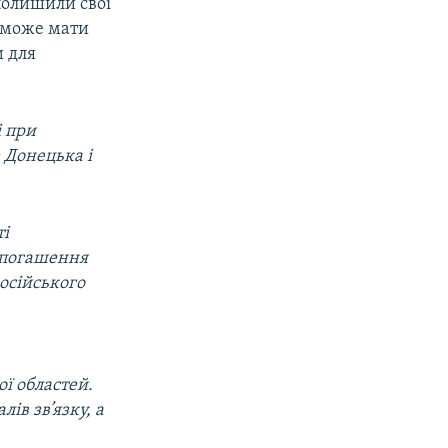
полишили свої
о може мати
и для
і при
 Донецька і
ті
у погашення
російського
ї областей.
ів зв’язку, а