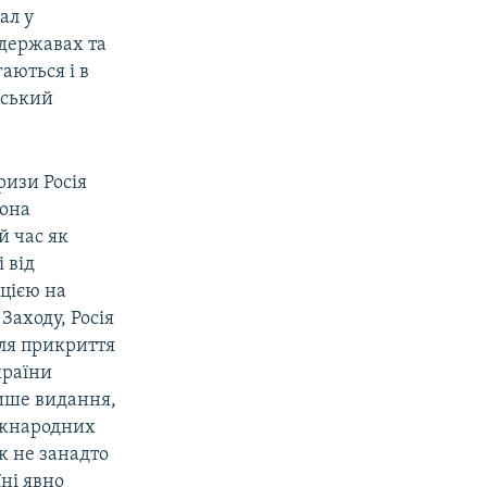
ал у
 державах та
аються і в
їнський
ризи Росія
Вона
й час як
 від
ацією на
Заходу, Росія
ля прикриття
країни
пише видання,
міжнародних
ж не занадто
їні явно