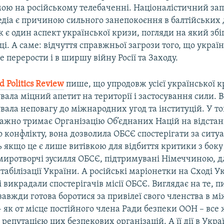
мою на російському телебаченні. Націоналістичний зап
едіа є причиною сильного занепокоєння в балтійських
 є один аспект української кризи, погляди на який збіг
льщі. А саме: відчуття справжньої загрози того, що укра
 перерости і в ширшу війну Росії та Заходу.
d
Politics
Review
пише, що упродовж усієї української к
ала міцний апетит на території і застосування сили. 
ала неповагу до міжнародних угод та інституцій. У то
ажно тримає Організацію Об’єднаних Націй на відстані
о конфлікту, вона дозволила ОБСЄ спостерігати за ситу
ь якщо це є лише витівкою для відбиття критики з боку 
миротворчі зусилля ОБСЄ, підтримувані Німеччиною, д
естабілізації України. А російські маріонетки на Сході У
 викрадали спостерігачів місії ОБСЄ. Виглядає на те, 
 завжди готова боротися за привілеї свого членства в 
– як от місце постійного члена Ради безпеки ООН – все 
репутацією цих безпекових організацій. А її дії в Укра