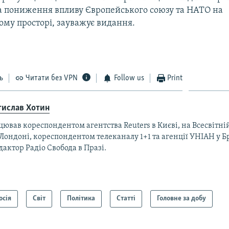
а пониження впливу Європейського союзу та НАТО на
ому просторі, зауважує видання.
ь
Читати без VPN
Follow us
Print
тислав Хотин
ював кореспондентом агентства Reuters в Києві, на Всесвітній
 Лондоні, кореспондентом телеканалу 1+1 та агенції УНІАН у Б
дактор Радіо Свобода в Празі.
осія
Світ
Політика
Статті
Головне за добу