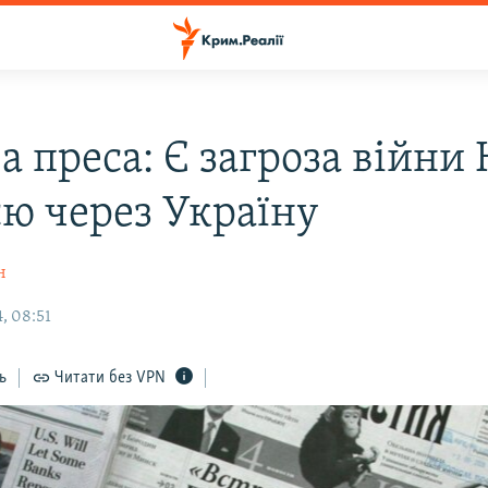
а преса: Є загроза війни
єю через Україну
н
, 08:51
ь
Читати без VPN