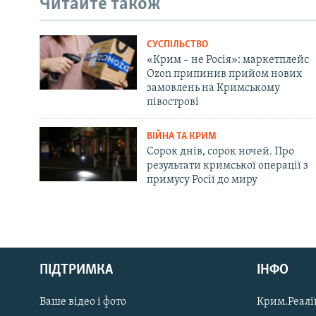
Читайте також
СУСПІЛЬСТВО
«Крим – не Росія»: маркетплейс
Ozon припинив прийом нових
замовлень на Кримському
півострові
ВІЙНА ТА КРИМ
Сорок днів, сорок ночей. Про
результати кримської операції з
примусу Росії до миру
Русский
ПІДТРИМКА
ІНФО
Qırımtatar
Ваше відео і фото
Крим.Реалії
ДОЛУЧАЙСЯ!