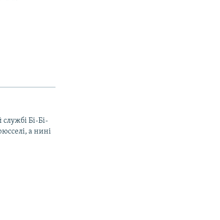
 службі Бі-Бі-
рюсселі, а нині