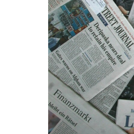
ВІДЕОУРОКИ «ELIFBE»
СВІДЧЕННЯ ОКУПАЦІЇ
УКРАЇНСЬКА ПРОБЛЕМА КРИМУ
ІНФОГРАФІКА