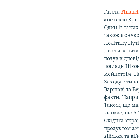
Газета
Financi
анексією Крим
Один із таких
також є онуко
Політику Пут
газети запита
почув відпові
погляди Нікон
мейнстрім. На
Заходу є типо
Варшаві та Бе
факти. Наприк
Також, що мал
вважає, що 50
Східній Україн
продуктом аме
війська та ві