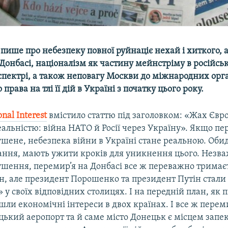
 пише про небезпеку повної руйнаціє нехай і хиткого, 
Донбасі, націоналізм як частину мейнстріму в російсь
спектрі, а також неповагу Москви до міжнародних орга
рава на тлі її дій в Україні з початку цього року.
onal
Interest
вмістило статтю під заголовком: «Жах Євр
альністю: війна НАТО й Росії через Україну». Якщо пе
шене, небезпека війни в Україні стане реальною. Обид
ання, мають ужити кроків для уникнення цього. Незв
шення, перемир’я на Донбасі все ж переважно тримаєть
н, але президент Порошенко та президент Путін стали 
 у своїх відповідних столицях. І на передній план, як
ли економічні інтереси в двох країнах. І все ж перем
ький аеропорт та й саме місто Донецьк є місцем запек