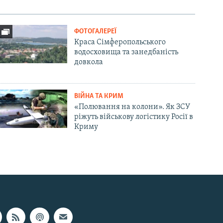
ФОТОГАЛЕРЕЇ
Краса Сімферопольського
водосховища та занедбаність
довкола
ВІЙНА ТА КРИМ
«Полювання на колони». Як ЗСУ
ріжуть військову логістику Росії в
Криму