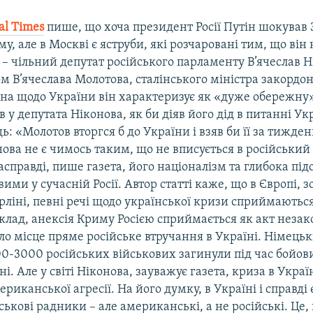
al
Times
пише, що хоча президент Росії Путін шокував 
у, але в Москві є яструби, які розчаровані тим, що він 
 – чільний депутат російського парламенту В’ячеслав 
м В’ячеслава Молотова, сталінського міністра закордо
іна щодо України він характеризує як «дуже обережну»
в у депутата Ніконова, як би діяв його дід в питанні Ук
дь: «Молотов вторгся б до України і взяв би її за тижден
ова не є чимось таким, що не вписується в російськи
справді, пише газета, його націоналізм та глибока під
вими у сучасній Росії. Автор статті каже, що в Європі, 
рліні, певні речі щодо української кризи сприймаються
лад, анексія Криму Росією сприймається як акт незако
о місце пряме російське втручання в Україні. Німець
0-3000 російських військових загинули під час бойови
і. Але у світі Ніконова, зауважує газета, криза в Україн
риканської агресії. На його думку, в Україні і справді 
йськові радники – але американські, а не російські. Це,