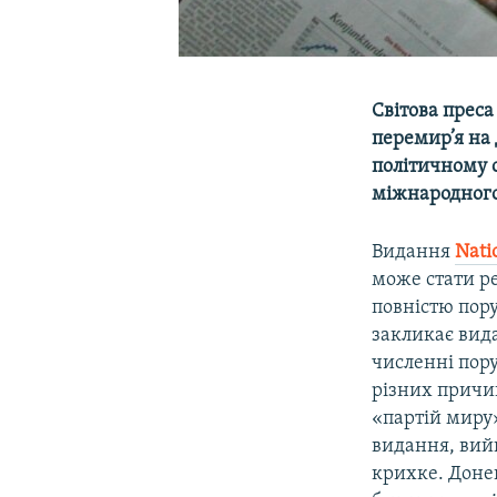
Світова преса
перемир’я на 
політичному 
міжнародного п
Видання
Nati
може стати ре
повністю пору
закликає вид
численні пору
різних причи
«партій миру»
видання, вийш
крихке. Донец