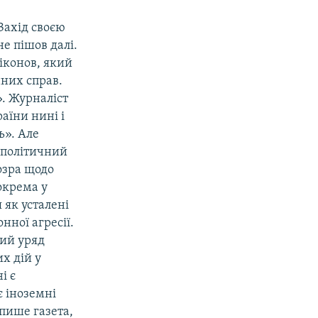
Захід своєю
не пішов далі.
Ніконов, який
нних справ.
. Журналіст
раїни нині і
ь». Але
й політичний
озра щодо
зокрема у
 як усталені
нної агресії.
кий уряд
х дій у
і є
є іноземні
 пише газета,