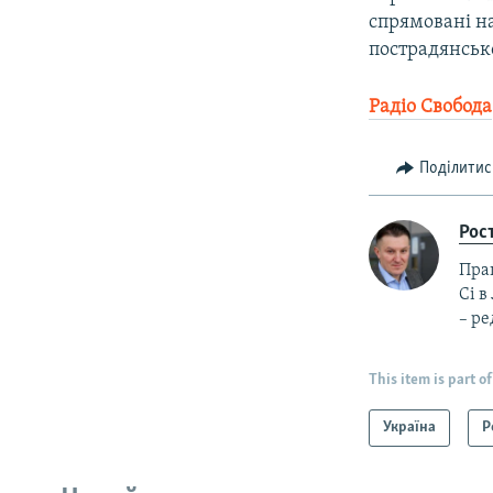
спрямовані н
пострадянськ
Радіо Свобода
Поділитис
Рос
Прац
Сі в
– ре
This item is part of
Україна
Р