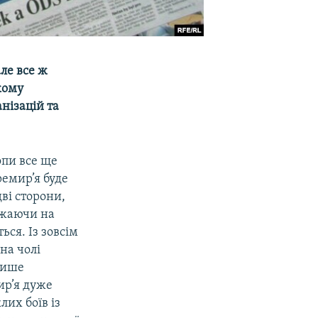
але все ж
кому
нізацій та
опи все ще
ремир’я буде
ві сторони,
ажаючи на
ся. Із зовсім
на чолі
 пише
ир’я дуже
лих боїв із