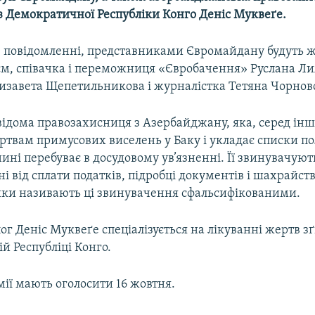
із Демократичної Республіки Конго Деніс Муквеґе.
в повідомленні, представниками Євромайдану будуть ж
м, співачка і переможниця «Євробачення» Руслана Л
лизавета Щепетильникова і журналістка Тетяна Чорнов
відома правозахисниця з Азербайджану, яка, серед інш
твам примусових виселень у Баку і укладає списки пол
 нині перебуває в досудовому ув’язненні. Її звинувачую
ні від сплати податків, підробці документів і шахрайств
ки називають ці звинувачення сфальсифікованими.
ог Деніс Муквеґе спеціалізується на лікуванні жертв з
й Республіці Конго.
ії мають оголосити 16 жовтня.