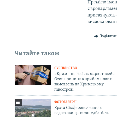
Премією імен
Європарламент
присвячують с
висловлюван
Поділитис
Читайте також
СУСПІЛЬСТВО
«Крим – не Росія»: маркетплейс
Ozon припинив прийом нових
замовлень на Кримському
півострові
ФОТОГАЛЕРЕЇ
Краса Сімферопольського
водосховища та занедбаність