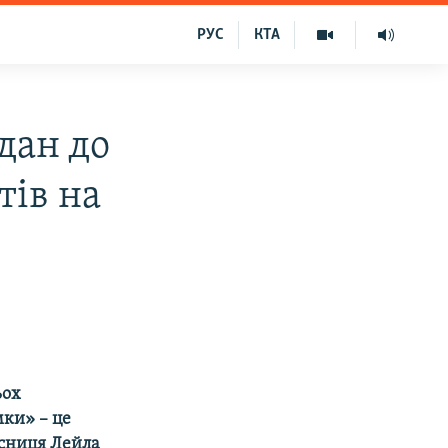
РУС
КТА
дан до
тів на
ьох
мки» – це
исниця Лейла