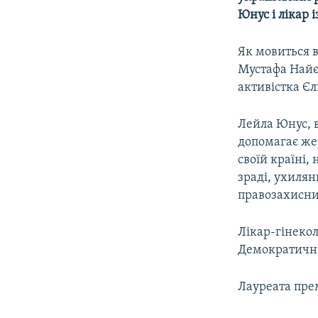
ВІДЕОУРОКИ «ELIFBE»
Юнус і лікар 
СВІДЧЕННЯ ОКУПАЦІЇ
Як мовиться 
УКРАЇНСЬКА ПРОБЛЕМА КРИМУ
Мустафа Найє
ІНФОГРАФІКА
активістка Є
Лейла Юнус, 
допомагає жер
своїй країні,
зраді, ухилян
правозахисни
Лікар-гінекол
Демократичні
Лауреата прем