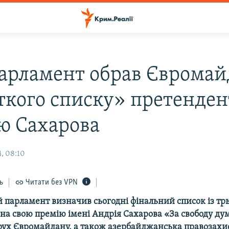
арламент обрав Євромай
ткого списку» претенден
ю Сахарова
, 08:10
ь
Читати без VPN
 парламент визначив сьогодні фінальний список із тр
на свою премію імені Андрія Сахарова «За свободу ду
рух Євромайдану, а також азербайджанська правозах