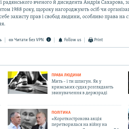
і радянського вченого й дисидента Андрія Сахарова, 
ом 1988 року, щороку нагороджують осіб чи організаці
ебе захисту прав і свобод людини, особливо права на 
ня.
ь
Читати без VPN
Follow us
Print
ПРАВА ЛЮДИНИ
Мить – і ти шпигун. Як у
кримських судах розглядають
звинувачення в держзраді
ПОЛІТИКА
«Короткострокова акція
перетворилася на війну на