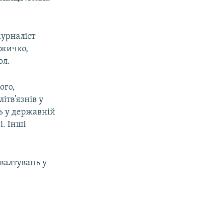
урналіст
ижичко,
ол.
ого,
ітв’язнів у
ть у державній
і. Інші
ґвалтувань у