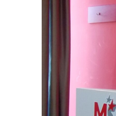
ВІДЕОУРОКИ «ELIFBE»
СВІДЧЕННЯ ОКУПАЦІЇ
УКРАЇНСЬКА ПРОБЛЕМА КРИМУ
ІНФОГРАФІКА