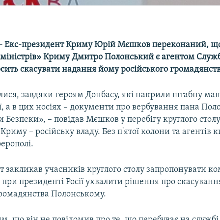
– Екс-президент Криму Юрій Мєшков переконаний, щ
 міністрів» Криму Дмитро Полонський є агентом Служ
осить скасувати надання йому російського громадянств
алися, завдяки героям Донбасу, які накрили штабну ма
, а в цих носіях – документи про вербування пана Пол
 Безпеки», – повідав Мєшков у перебігу круглого стол
Криму – російську владу. Без п'ятої колони та агентів к
ерополі.
 закликав учасників круглого столу запропонувати ком
 при президенті Росії ухвалити рішення про скасуван
громадянства Полонському.
тим, що він не повідомив про те, що перебуває на службі