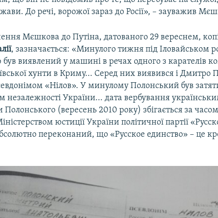
жави. До речі, ворожої зараз до Росії», – зауважив Мєш
нення Мєшкова до Путіна, датованого 29 вереснем, коп
лії
, зазначається: «Минулого тижня під Іловайськом 
 був виявлений у машині в речах одного з карателів к
вської хунти в Криму... Серед них виявився і Дмитро 
псевдонімом «Нілов». У минулому Полонський був затя
 незалежності України... дата вербування українськ
Полонського (вересень 2010 року) збігається за часом
іністерством юстиції України політичної партії «Русск
абсолютно переконаний, що «Русское единство» – це к