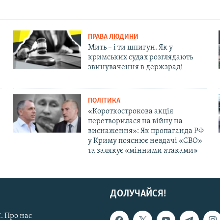
ПРАВА ЛЮДИНИ
Мить – і ти шпигун. Як у
кримських судах розглядають
звинувачення в держзраді
ПОЛІТИКА
«Короткострокова акція
перетворилася на війну на
виснаження»: Як пропаганда РФ
у Криму пояснює невдачі «СВО»
та залякує «мінними атаками»
ДОЛУЧАЙСЯ!
. Про нас