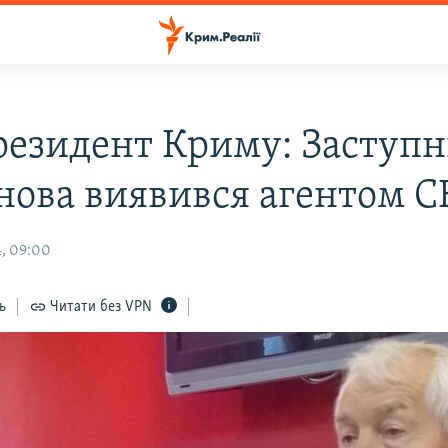
резидент Криму: Заступ
нова виявився агентом С
, 09:00
ь
Читати без VPN