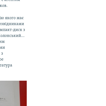
ков.
ію якого має
розвідниками
омпакт-диск з
Полонський...
тим
ими
 з
ое
реатура