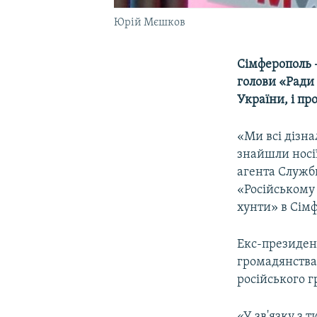
Юрій Мєшков
Сімферополь 
голови «Ради
України, і пр
«Ми всі дізн
знайшли носії
агента Служби
«Російському 
хунти» в Сімф
Екс-президент
громадянства
російського 
«У зв'язку з 