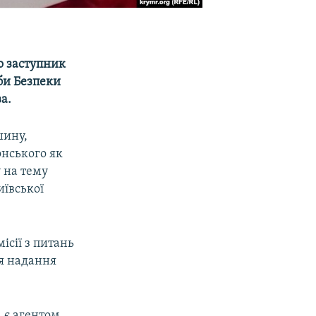
о заступник
би Безпеки
а.
шину,
онського як
у на тему
иївської
ісії з питань
ня надання
, є агентом