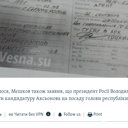
лося, Мєшков також заявив, що президент Росії Волод
ти кандидатуру Аксьонова на посаду голови республіки
ь
Читати без VPN
Follow us
Print