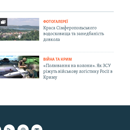
ФОТОГАЛЕРЕЇ
Краса Сімферопольського
водосховища та занедбаність
довкола
ВІЙНА ТА КРИМ
«Полювання на колони». Як ЗСУ
ріжуть військову логістику Росії в
Криму