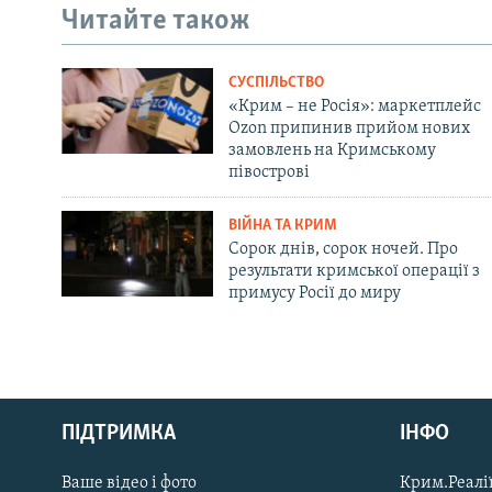
Читайте також
СУСПІЛЬСТВО
«Крим – не Росія»: маркетплейс
Ozon припинив прийом нових
замовлень на Кримському
півострові
ВІЙНА ТА КРИМ
Сорок днів, сорок ночей. Про
результати кримської операції з
примусу Росії до миру
Русский
ПІДТРИМКА
ІНФО
Qırımtatar
Ваше відео і фото
Крим.Реалії