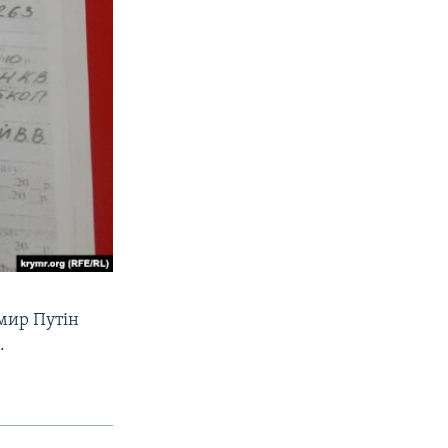
имир Путін
.