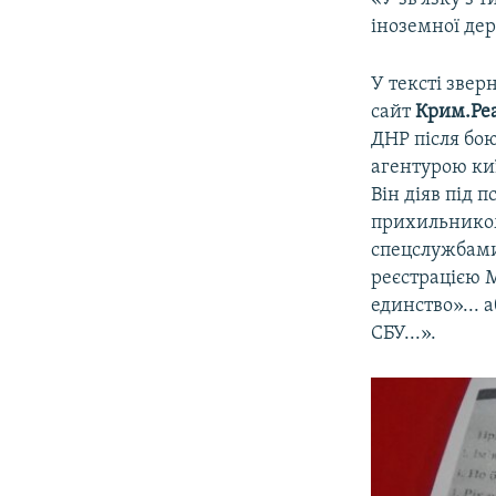
іноземної дер
У тексті звер
сайт
Крим.Реа
ДНР після бою
агентурою киї
Він діяв під 
прихильником
спецслужбами 
реєстрацією М
единство»... 
СБУ...».