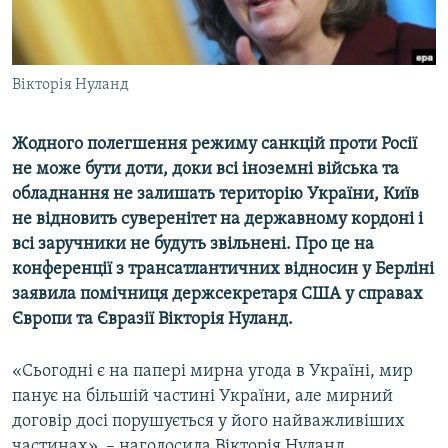
ВІДЕОУРОКИ «ELIFBE»
Русский
СВІДЧЕННЯ ОКУПАЦІЇ
Qırımtatar
Вікторія Нуланд
УКРАЇНСЬКА ПРОБЛЕМА КРИМУ
ДОЛУЧАЙСЯ!
ІНФОГРАФІКА
Жодного полегшення режиму санкцій проти Росії
не може бути доти, доки всі іноземні війська та
обладнання не залишать територію України, Київ
Усі сайти RFE/RL
не відновить суверенітет на державному кордоні і
всі заручники не будуть звільнені. Про це на
конференції з трансатлантичних відносин у Берліні
заявила помічниця держсекретаря США у справах
Європи та Євразії Вікторія Нуланд.
«Сьогодні є на папері мирна угода в Україні, мир
панує на більшій частині України, але мирний
договір досі порушується у його найважливіших
частинах», – наголосила Вікторія Нуланд.