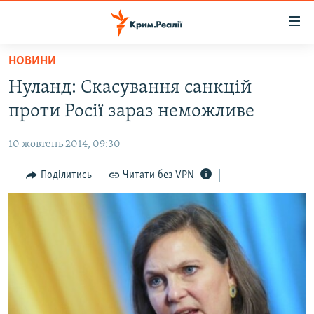
Доступність
посилання
Перейти
НОВИНИ
до
НОВИНИ
Нуланд: Скасування санкцій
основного
ВОДА.КРИМ
матеріалу
проти Росії зараз неможливе
ВІДЕО ТА ФОТО
Перейти
до
10 жовтень 2014, 09:30
ПОЛІТИКА
основної
БЛОГИ
Поділитись
Читати без VPN
навігації
Перейти
ПОГЛЯД
до
ІНТЕРВ'Ю
пошуку
ВСЕ ЗА ДЕНЬ
СПЕЦПРОЕКТИ
ЯК ОБІЙТИ БЛОКУВАННЯ
ДЕПОРТАЦІЯ