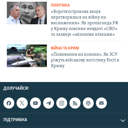
ПОЛІТИКА
«Короткострокова акція
перетворилася на війну на
виснаження»: Як пропаганда РФ
у Криму пояснює невдачі «СВО»
та залякує «мінними атаками»
ВІЙНА ТА КРИМ
«Полювання на колони». Як ЗСУ
ріжуть військову логістику Росії в
Криму
ДОЛУЧАЙСЯ!
ПІДТРИМКА