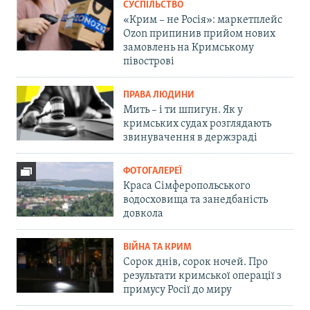
СУСПІЛЬСТВО
«Крим – не Росія»: маркетплейс
Ozon припинив прийом нових
замовлень на Кримському
півострові
ПРАВА ЛЮДИНИ
Мить – і ти шпигун. Як у
кримських судах розглядають
звинувачення в держзраді
ФОТОГАЛЕРЕЇ
Краса Сімферопольського
водосховища та занедбаність
довкола
ВІЙНА ТА КРИМ
Сорок днів, сорок ночей. Про
результати кримської операції з
примусу Росії до миру