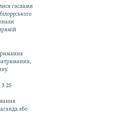
алися гаслами
білоруського
конали
 прямій
атримання
 затриманих,
ину.
 З 25
ивання
паганда або