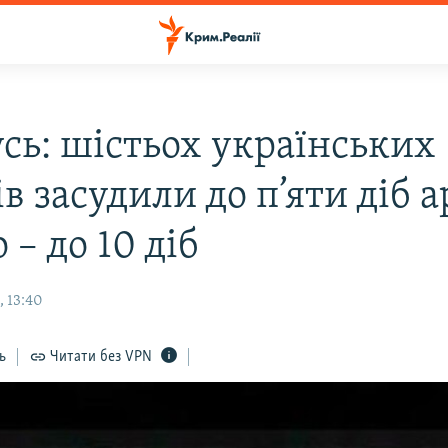
усь: шістьох українських
в засудили до п’яти діб 
 – до 10 діб
, 13:40
ь
Читати без VPN