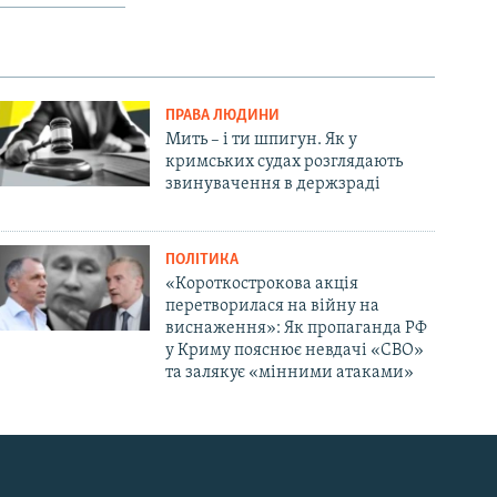
ПРАВА ЛЮДИНИ
Мить – і ти шпигун. Як у
кримських судах розглядають
звинувачення в держзраді
ПОЛІТИКА
«Короткострокова акція
перетворилася на війну на
виснаження»: Як пропаганда РФ
у Криму пояснює невдачі «СВО»
та залякує «мінними атаками»