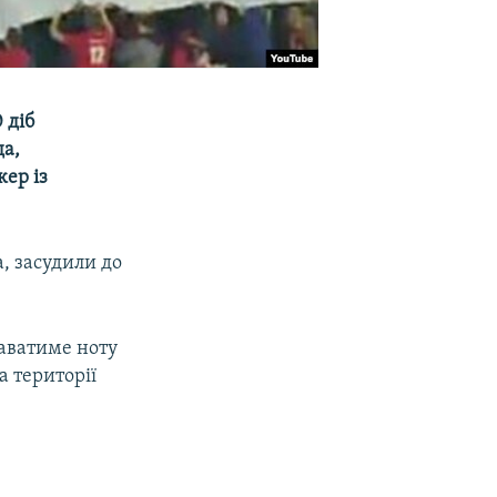
 діб
да,
кер із
, засудили до
даватиме ноту
а території