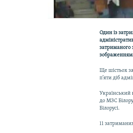
Один із затри
адміністратив
затриманого з
зображенням 
Ще шістьох з
п’яти діб адм
Український к
до МЗС Білору
Білорусі.
11 затриманих