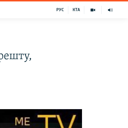
РУС
КТА
арешту,