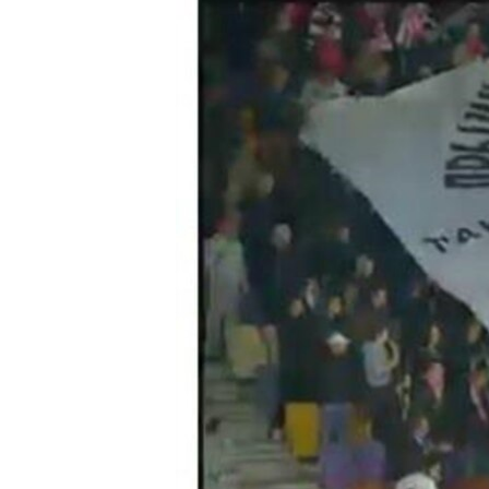
ВІДЕОУРОКИ «ELIFBE»
СВІДЧЕННЯ ОКУПАЦІЇ
УКРАЇНСЬКА ПРОБЛЕМА КРИМУ
ІНФОГРАФІКА