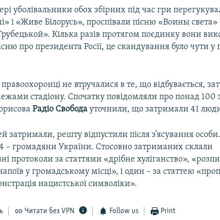
ері уболівальники обох збірних під час гри перегукув
і» і «Живе Білорусь», проспівали пісню «Воины света» 
Трубецькой». Кілька разів протягом поєдинку вони ви
сню про президента Росії, це скандування було чути у
 правоохоронці не втручалися в те, що відбувається, з
 межами стадіону. Спочатку повідомляли про понад 100
 Борисова
Радіо Свобода
уточнили, що затримали 41 люд
ей затримали, решту відпустили після з’ясування особи.
4 – громадяни України. Стосовно затриманих склали
ні протоколи за статтями «дрібне хуліганство», «розп
апоїв у громадському місці», і один – за статтею «про
онстрація нацистської символіки».
ь
Читати без VPN
Follow us
Print