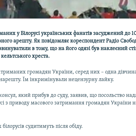
маних у Білорусі українських фанатів засуджений до 10
ного арешту. Як повідомляє кореспондент Радіо Свобо
винуватили в тому, що на його одязі був наклеєний сті
кельтського хреста.
атриманих громадян України, серед них – одна дівчина
інарешту. Їм інкримінували нецензурну лайку.
онсул, який прибув до суду, заявив, що посольство на
сі з приводу масового затримання громадян України н
 білорусів судитимуть після обіду.