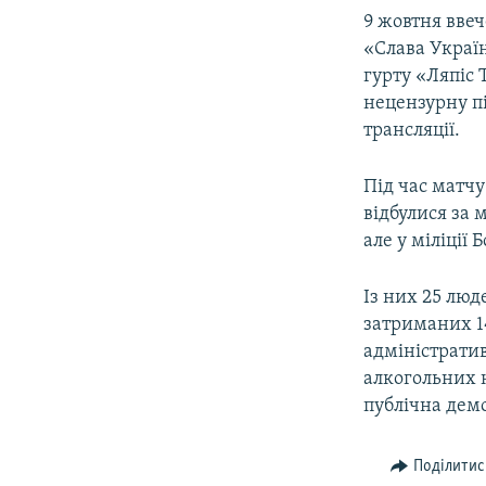
9 жовтня ввеч
«Слава Україн
гурту «Ляпіс 
нецензурну пі
трансляції.
Під час матчу
відбулися за
але у міліції
Із них 25 люд
затриманих 1
адміністратив
алкогольних н
публічна дем
Поділитис