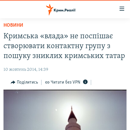
Доступність
посилання
Перейти
НОВИНИ
до
НОВИНИ
Кримська «влада» не поспішає
основного
ВОДА.КРИМ
матеріалу
створювати контактну групу з
ВІДЕО ТА ФОТО
Перейти
пошуку зниклих кримських татар
до
ПОЛІТИКА
основної
10 жовтень 2014, 14:39
БЛОГИ
навігації
Перейти
Поділитись
Читати без VPN
ПОГЛЯД
до
ІНТЕРВ'Ю
пошуку
ВСЕ ЗА ДЕНЬ
СПЕЦПРОЕКТИ
ЯК ОБІЙТИ БЛОКУВАННЯ
ДЕПОРТАЦІЯ