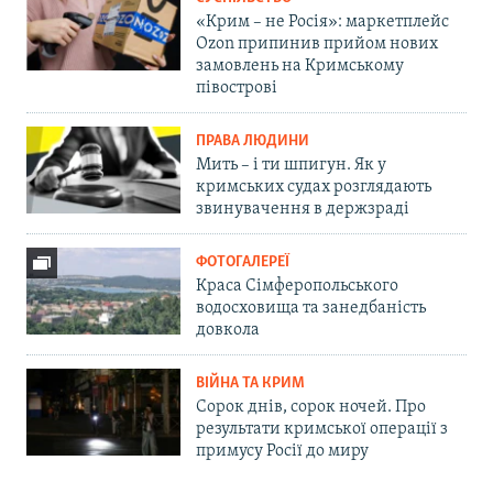
«Крим – не Росія»: маркетплейс
Ozon припинив прийом нових
замовлень на Кримському
півострові
ПРАВА ЛЮДИНИ
Мить – і ти шпигун. Як у
кримських судах розглядають
звинувачення в держзраді
ФОТОГАЛЕРЕЇ
Краса Сімферопольського
водосховища та занедбаність
довкола
ВІЙНА ТА КРИМ
Сорок днів, сорок ночей. Про
результати кримської операції з
примусу Росії до миру