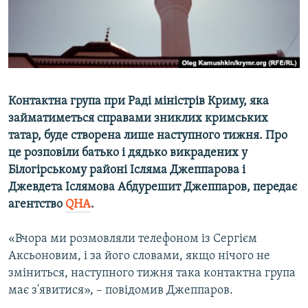
ВІДЕОУРОКИ «ELIFBE»
Русский
СВІДЧЕННЯ ОКУПАЦІЇ
Qırımtatar
УКРАЇНСЬКА ПРОБЛЕМА КРИМУ
ДОЛУЧАЙСЯ!
ІНФОГРАФІКА
Контактна група при Раді міністрів Криму, яка
займатиметься справами зниклих кримських
татар, буде створена лише наступного тижня. Про
Усі сайти RFE/RL
це розповіли батько і дядько викрадених у
Білогірському районі Ісляма Джеппарова і
Джевдета Іслямова Абдурешит Джеппаров, передає
агентство
QHA
.
«Вчора ми розмовляли телефоном із Сергієм
Аксьоновим, і за його словами, якщо нічого не
зміниться, наступного тижня така контактна група
має з'явитися», – повідомив Джеппаров.