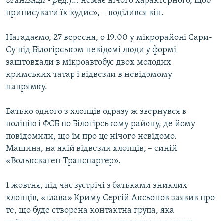
оганізації - ред.
)... немає нічого характерного, щоб
приписувати їх кудис», – поділився він.
Нагадаємо, 27 вересня, о 19.00 у мікрорайоні Сари-
Су під Білогірськом невідомі люди у формі
заштовхали в мікроавтобус двох молодих
кримських татар і відвезли в невідомому
напрямку.
Батько одного з хлопців одразу ж звернувся в
поліцію і ФСБ по Білогірському району, де йому
повідомили, що їм про це нічого невідомо.
Машина, на якій відвезли хлопців, – синій
«Вольксваген Транспартер».
1 жовтня, під час зустрічі з батьками зниклих
хлопців, «глава» Криму Сергій Аксьонов заявив про
те, що буде створена контактна група, яка