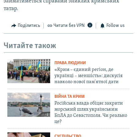
займатиметься справами зниклих кримських
татар.
Поділитись
Читати без VPN
Follow us
Читайте також
ПРАВА ЛЮДИНИ
«Крим – єдиний регіон, де
українці – меншість»: дискусія
навколо нової пам'ятної дати
ВІЙНА ТА КРИМ
Російська влада обіцяє закрити
морський шлях українським
БпЛА до Севастополя. Чи реально
це?
СУСПІЛЬСТВО