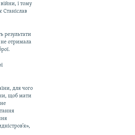
війни, і тому
є Станіслав
ь результати
 не отримала
рої.
ої
їни, для чого
ни, щоб мати
 не
итання
ння
дністров’я»,