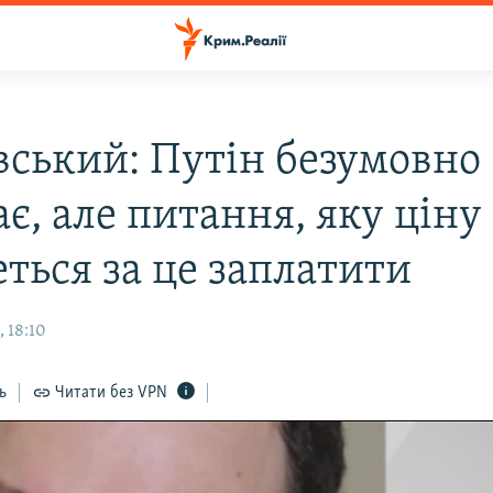
вський: Путін безумовно
є, але питання, яку ціну
ться за це заплатити
 18:10
ь
Читати без VPN