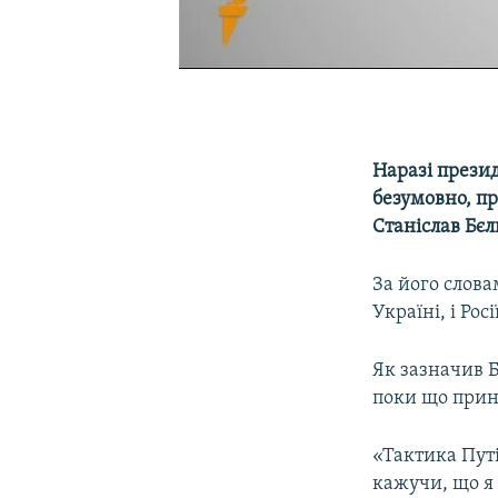
0:00
0:25:13
Наразі презид
безумовно, пр
Станіслав Бє
За його слова
Україні, і Рос
Як зазначив Б
поки що прин
«Тактика Путі
кажучи, що я 