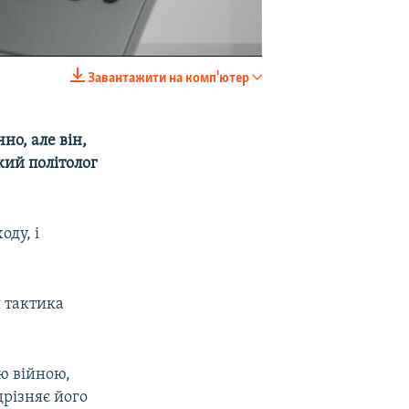
Завантажити на комп'ютер
EMBED
SHARE
но, але він,
кий політолог
оду, і
я тактика
ою війною,
дрізняє його