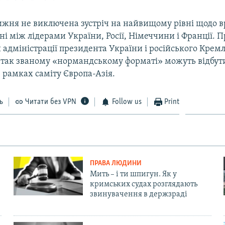
ижня не виключена зустріч на найвищому рівні щодо 
ні між лідерами України, Росії, Німеччини і Франції. 
адміністрації президента України і російського Кремл
 так званому «нормандському форматі» можуть відбути
в рамках саміту Європа-Азія.
ь
Читати без VPN
Follow us
Print
ПРАВА ЛЮДИНИ
Мить – і ти шпигун. Як у
кримських судах розглядають
звинувачення в держзраді