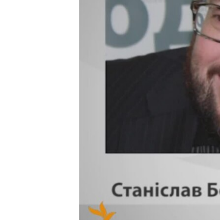
ВІДЕОУРОКИ «ELIFBE»
СВІДЧЕННЯ ОКУПАЦІЇ
УКРАЇНСЬКА ПРОБЛЕМА КРИМУ
ІНФОГРАФІКА