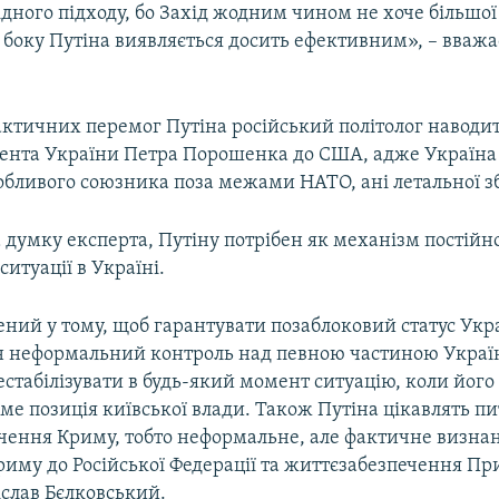
хідного підходу, бо Захід жодним чином не хоче більшої 
боку Путіна виявляється досить ефективним», – вважа
актичних перемог Путіна російський політолог наводит
дента України Петра Порошенка до США, адже Україна
собливого союзника поза межами НАТО, ані летальної зб
 думку експерта, Путіну потрібен як механізм постійн
 ситуації в Україні.
ений у тому, щоб гарантувати позаблоковий статус Укра
н неформальний контроль над певною частиною Украї
стабілізувати в будь-який момент ситуацію, коли його
ме позиція київської влади. Також Путіна цікавлять п
чення Криму, тобто неформальне, але фактичне визна
иму до Російської Федерації та життєзабезпечення При
іслав Бєлковський.