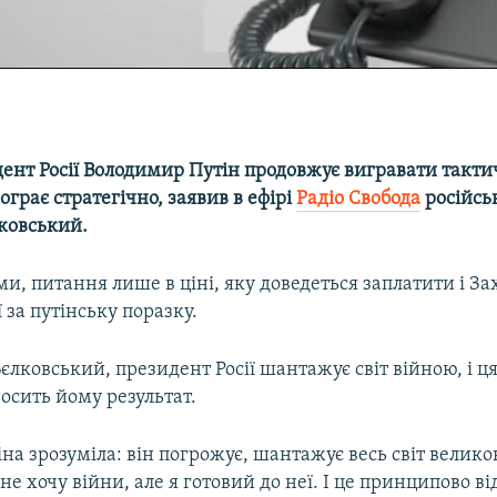
ент Росії Володимир Путін продовжує вигравати тактич
ограє стратегічно, заявив в ефірі
Радіо Свобода
російсь
лковський.
ми, питання лише в ціні, яку доведеться заплатити і Зах
ії за путінську поразку.
єлковський, президент Росії шантажує світ війною, і ц
осить йому результат.
на зрозуміла: він погрожує, шантажує весь світ велик
не хочу війни, але я готовий до неї. І це принципово ві