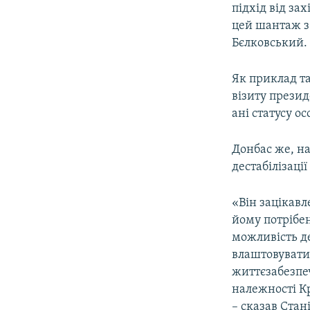
підхід від за
цей шантаж з 
Бєлковський.
Як приклад т
візиту прези
ані статусу о
Донбас же, на
дестабілізації
«Він зацікавл
йому потрібе
можливість де
влаштовувати
життєзабезпе
належності Кр
– сказав Стан