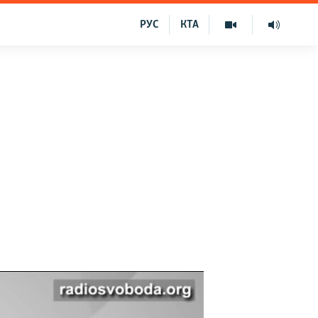
РУС
КТА