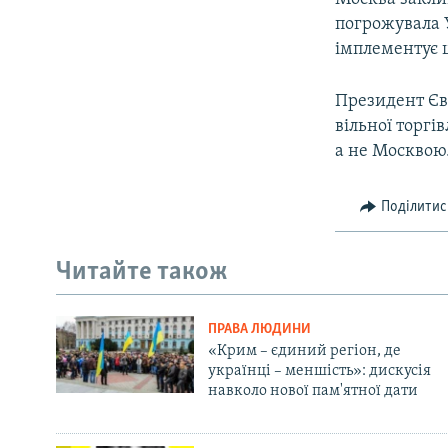
погрожувала 
імплементує ц
Президент Єв
вільної торгі
а не Москвою
Поділитис
Читайте також
ПРАВА ЛЮДИНИ
«Крим – єдиний регіон, де
українці – меншість»: дискусія
навколо нової пам'ятної дати