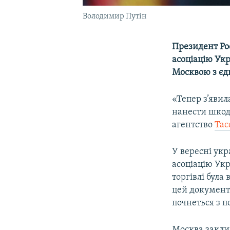
Володимир Путін
Президент Ро
асоціацію Укр
Москвою з єд
«Тепер з’явил
нанести шкоду
агентство
Тас
У вересні ук
асоціацію Укр
торгівлі була
цей документ
почнеться з п
Москва закли