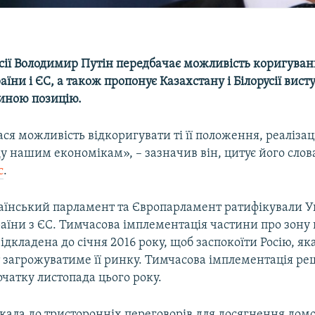
сії Володимир Путін передбачає можливість коригуван
аїни і ЄС, а також пропонує Казахстану і Білорусії вист
иною позицію.
ася можливість відкоригувати ті її положення, реалізац
 нашим економікам», – зазначив він, цитує його слов
с
.
раїнський парламент та Європарламент ратифікували У
аїни з ЄС. Тимчасова імплементація частини про зону 
 відкладена до січня 2016 року, щоб заспокоїти Росію, як
 загрожуватиме її ринку. Тимчасова імплементація ре
очатку листопада цього року.
кала до тристоронніх переговорів для досягнення домо