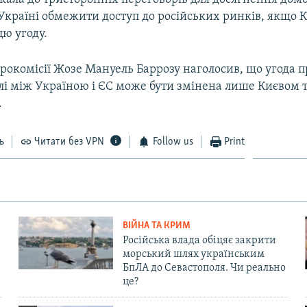
Україні обмежити доступ до російських ринків, якщо К
ю угоду.
рокомісії Жозе Мануель Баррозу наголосив, що угода п
влі між Україною і ЄС може бути змінена лише Києвом 
.
ь
Читати без VPN
Follow us
Print
ВІЙНА ТА КРИМ
Російська влада обіцяє закрити
морський шлях українським
БпЛА до Севастополя. Чи реально
це?