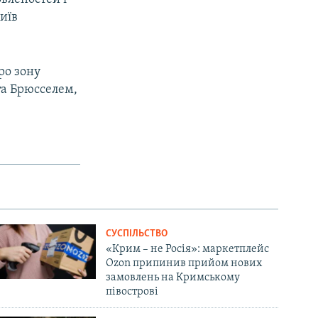
иїв
ро зону
та Брюсселем,
СУСПІЛЬСТВО
«Крим – не Росія»: маркетплейс
Ozon припинив прийом нових
замовлень на Кримському
півострові