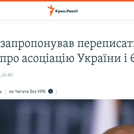
 запропонував переписа
про асоціацію України і 
, 21:40
ь
Читати без VPN