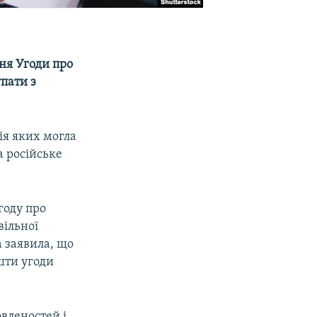
ня Угоди про
упати з
ія яких могла
а російське
году про
вільної
а заявила, що
шти угоди
вленостей і