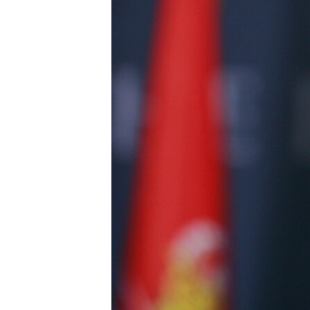
ВІДЕОУРОКИ «ELIFBE»
СВІДЧЕННЯ ОКУПАЦІЇ
УКРАЇНСЬКА ПРОБЛЕМА КРИМУ
ІНФОГРАФІКА