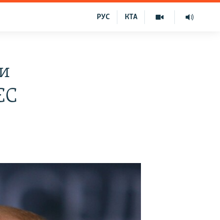
РУС
КТА
ти
ЄС