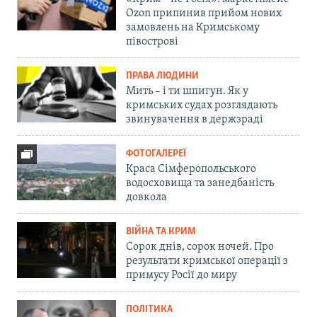
Ozon припинив прийом нових
замовлень на Кримському
півострові
ПРАВА ЛЮДИНИ
Мить – і ти шпигун. Як у
кримських судах розглядають
звинувачення в держзраді
ФОТОГАЛЕРЕЇ
Краса Сімферопольського
водосховища та занедбаність
довкола
ВІЙНА ТА КРИМ
Сорок днів, сорок ночей. Про
результати кримської операції з
примусу Росії до миру
ПОЛІТИКА