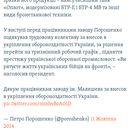
зразки його продукції – найсучасніший танк
«Оплот», модернізовані БТР-Е і БТР-4 МВ та інші
види бронетанкової техніки.
У виступі перед працівниками заводу Порошенко
подякував трудовому колективу за внесок в
укріплення обороноздатності України, за рішення
перейти на тризмінний робочий графік , підняття
престижу української оборонної промисловост. «Ви
рятуєте життя українських бійців на фронті», −
наголосив президент.
Дякую працівникам заводу ім. Малишева за внесок
в укріплення обороноздатності України.
pic.twitter.com/mmhvBoA01D
— Петро Порошенко (@poroshenko)
11 Жовтень
2014