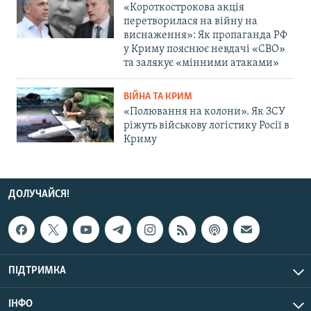
«Короткострокова акція
перетворилася на війну на
виснаження»: Як пропаганда РФ
у Криму пояснює невдачі «СВО»
та залякує «мінними атаками»
ВІЙНА ТА КРИМ
«Полювання на колони». Як ЗСУ
ріжуть військову логістику Росії в
Криму
ДОЛУЧАЙСЯ!
ПІДТРИМКА
ІНФО