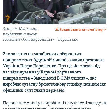
ВІДЕОУРОКИ «ELIFBE»
Русский
СВІДЧЕННЯ ОКУПАЦІЇ
Qırımtatar
УКРАЇНСЬКА ПРОБЛЕМА КРИМУ
Завод ім. Малишева
0:00
0:04:21
Завантажити на комп'ютер
ДОЛУЧАЙСЯ!
ІНФОГРАФІКА
EMBED
SHARE
найближчим часом
збільшить обсяг виробництва – Порошенко
Усі сайти RFE/RL
Замовлення на українських оборонних
підприємствах будуть збільшені, заявив президент
України Петро Порошенко. Про це він сказав під
час відвідування у Харкові державного
підприємства «Завод імені В.О.Малишева», яке
виробляє сучасну бронетанкову техніку, повідомляє
офіційний сайт глави держави.
Порошенко оглянув виробничі потужності заводу та