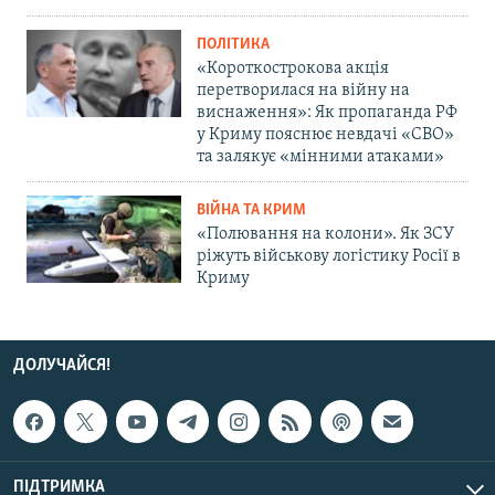
ПОЛІТИКА
«Короткострокова акція
перетворилася на війну на
виснаження»: Як пропаганда РФ
у Криму пояснює невдачі «СВО»
та залякує «мінними атаками»
ВІЙНА ТА КРИМ
«Полювання на колони». Як ЗСУ
ріжуть військову логістику Росії в
Криму
ДОЛУЧАЙСЯ!
ПІДТРИМКА