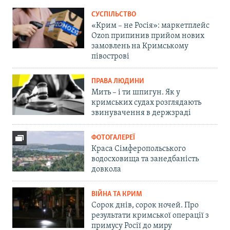
СУСПІЛЬСТВО
«Крим – не Росія»: маркетплейс
Ozon припинив прийом нових
замовлень на Кримському
півострові
ПРАВА ЛЮДИНИ
Мить – і ти шпигун. Як у
кримських судах розглядають
звинувачення в держзраді
ФОТОГАЛЕРЕЇ
Краса Сімферопольського
водосховища та занедбаність
довкола
ВІЙНА ТА КРИМ
Сорок днів, сорок ночей. Про
результати кримської операції з
примусу Росії до миру