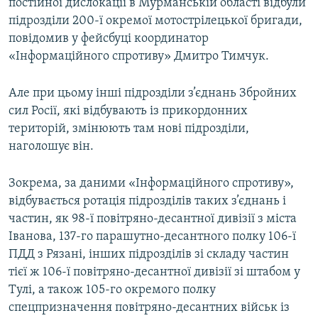
постійної дислокації в Мурманській області відбули
підрозділи 200-ї окремої мотострілецької бригади,
повідомив у фейсбуці координатор
«Інформаційного спротиву» Дмитро Тимчук.
Але при цьому інші підрозділи з’єднань Збройних
сил Росії, які відбувають із прикордонних
територій, змінюють там нові підрозділи,
наголошує він.
Зокрема, за даними «Інформаційного спротиву»,
відбувається ротація підрозділів таких з’єднань і
частин, як 98-ї повітряно-десантної дивізії з міста
Іванова, 137-го парашутно-десантного полку 106-ї
ПДД з Рязані, інших підрозділів зі складу частин
тієї ж 106-ї повітряно-десантної дивізії зі штабом у
Тулі, а також 105-го окремого полку
спецпризначення повітряно-десантних військ із