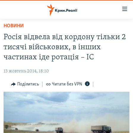
Доступність
посилання
Перейти
НОВИНИ
до
НОВИНИ
Росія відвела від кордону тільки 2
основного
ВОДА.КРИМ
матеріалу
тисячі військових, в інших
ВІДЕО ТА ФОТО
Перейти
частинах іде ротація – ІС
до
ПОЛІТИКА
основної
13 жовтень 2014, 18:10
БЛОГИ
навігації
Перейти
Поділитись
Читати без VPN
ПОГЛЯД
до
ІНТЕРВ'Ю
пошуку
ВСЕ ЗА ДЕНЬ
СПЕЦПРОЕКТИ
ЯК ОБІЙТИ БЛОКУВАННЯ
ДЕПОРТАЦІЯ