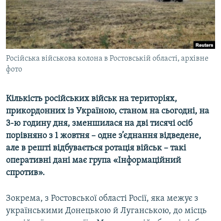
ВІДЕОУРОКИ «ELIFBE»
Русский
СВІДЧЕННЯ ОКУПАЦІЇ
Qırımtatar
УКРАЇНСЬКА ПРОБЛЕМА КРИМУ
Російська військова колона в Ростовській області, архівне
ДОЛУЧАЙСЯ!
ІНФОГРАФІКА
фото
Кількість російських військ на територіях,
Усі сайти RFE/RL
прикордонних із Україною, станом на сьогодні, на
3-ю годину дня, зменшилася на дві тисячі осіб
порівняно з 1 жовтня – одне з’єднання відведене,
але в решті відбувається ротація військ – такі
оперативні дані має група «Інформаційний
спротив».
Зокрема, з Ростовської області Росії, яка межує з
українськими Донецькою й Луганською, до місць