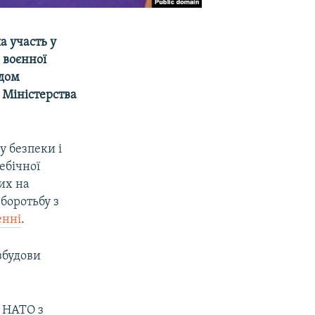
а участь у
 воєнної
адом
 Міністерства
у безпеки і
ебічної
их на
боротьбу з
енні
.
збудови
я НАТО з