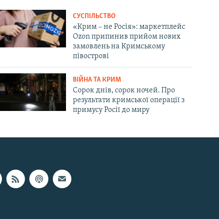
СУСПІЛЬСТВО
«Крим – не Росія»: маркетплейс
Ozon припинив прийом нових
замовлень на Кримському
півострові
ВІЙНА ТА КРИМ
Сорок днів, сорок ночей. Про
результати кримської операції з
примусу Росії до миру