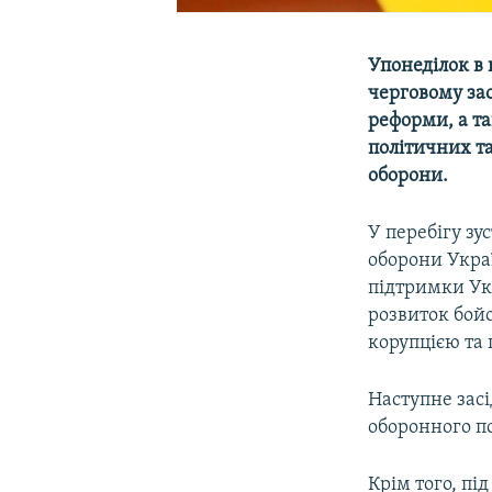
Упонеділок в 
черговому зас
реформи, а та
політичних та
оборони.
У перебігу зу
оборони Украї
підтримки Укр
розвиток бойо
корупцією та 
Наступне зас
оборонного по
Крім того, пі