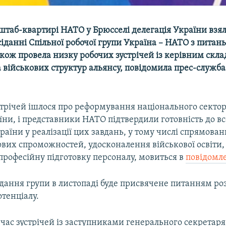
штаб-квартирі НАТО у Брюсселі делегація України взял
іданні Спільної робочої групи Україна – НАТО з питань
кож провела низку робочих зустрічей із керівним скл
 військових структур альянсу, повідомила прес-служба
стрічей ішлося про реформування національного сектор
ни, і представники НАТО підтвердили готовність до вс
аїни у реалізації цих завдань, у тому числі спрямован
вих спроможностей, удосконалення військової освіти, 
професійну підготовку персоналу, мовиться в
повідомл
ідання групи в листопаді буде присвячене питанням ро
тенціалу.
д час зустрічей із заступниками генерального секретар