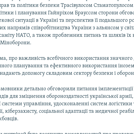
рав та політики безпеки Трасівулосом Стаматопулосом 
літики і планування Гайнріхом Брауссом сторони обго
кової ситуації в Україні та перспектив її подальшого р
их напрямів співробітництва України з альянсом у світ
саміту НАТО, а також проблемних питань та шляхів їх
 Міноборони.
ема, про важливість всебічного використання значного
онного планування та ефективного використання інозе
 надають допомогу складовим сектору безпеки і оборо
змовники детально обговорили питання імплементації
дів для зміцнення обороноздатності української армії,
ї системи управління, удосконаленні систем логістики 
ї, кіберзахисту, соціальної адаптації та медичної реабіл
жбовців.