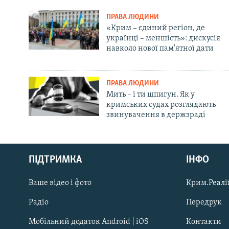
ПРАВА ЛЮДИНИ
«Крим – єдиний регіон, де
українці – меншість»: дискусія
навколо нової пам'ятної дати
ПРАВА ЛЮДИНИ
Мить – і ти шпигун. Як у
кримських судах розглядають
звинувачення в держзраді
Русский
ПІДТРИМКА
ІНФО
Qırımtatar
Ваше відео і фото
Крим.Реалії
ДОЛУЧАЙСЯ!
Радіо
Передрук
Мобільний додаток Android | iOS
Контакти