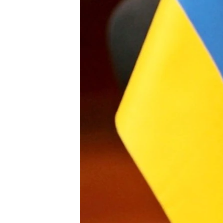
ВІДЕОУРОКИ «ELIFBE»
СВІДЧЕННЯ ОКУПАЦІЇ
УКРАЇНСЬКА ПРОБЛЕМА КРИМУ
ІНФОГРАФІКА