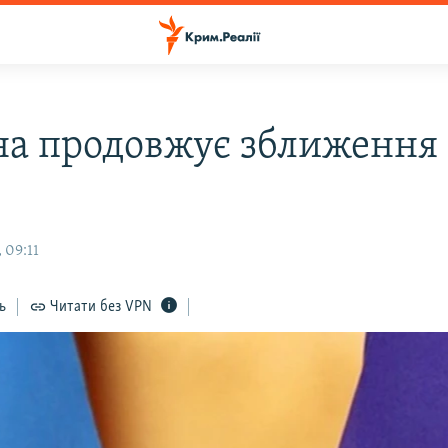
на продовжує зближення 
 09:11
ь
Читати без VPN