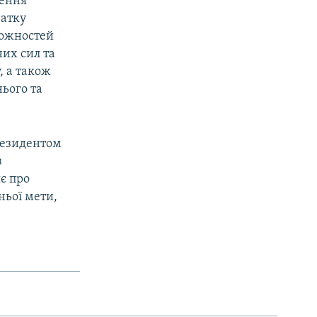
ження
чатку
можностей
их сил та
, а також
нього та
резидентом
з
є про
ньої мети,