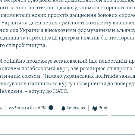
и зустрічей було досягнуто домовленостей про продов
го воєнно-політичного діалогу, якомога скорішого по
мплементації нових проектів зміцнення бойових спро
 України та досягнення сумісності комплекту визначен
йних сил України з військовими формуваннями альянсу
рдинації та гармонізації програм і планів багатосторон
о співробітництва.
зі офіційно продовжує встановлений іще попереднім п
ковичем позаблоковий курс, але розширює співпрацю 
нтичним союзом. Чимало українських політиків заявля
скасування нинішнього курсу і повернення до поперед
Янукович, – вступу до НАТО.
ь
Читати без VPN
Follow us
Print