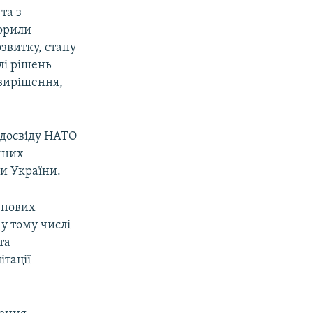
та з
ворили
озвитку, стану
лі рішень
 вирішення,
 досвіду НАТО
мних
ни України.
 нових
 у тому числі
та
ітації