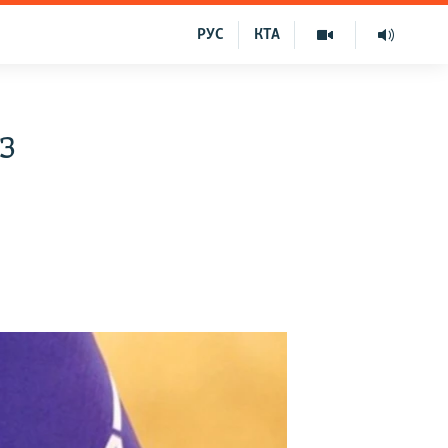
РУС
КТА
з