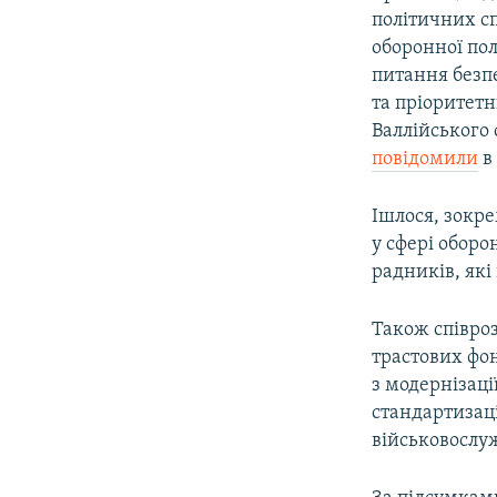
політичних сп
оборонної по
питання безпе
та пріоритетн
Валлійського 
повідомили
в
Ішлося, зокр
у сфері обор
радників, які
Також співро
трастових фон
з модернізаці
стандартизаці
військовослу