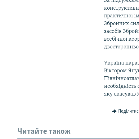
За підсумкам
конструктивно
практичної і
Збройних сил
засобів Збро
всебічної коо
двосторонньог
Україна нара
Віктором Яну
Північноатла
необхідність 
яку скасував 
Поділитис
Читайте також