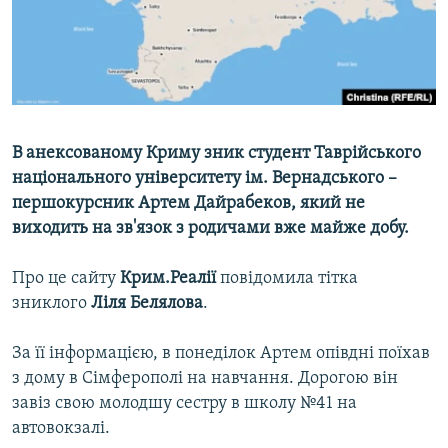
ВІДЕОУРОКИ «ELIFBE»
Русский
СВІДЧЕННЯ ОКУПАЦІЇ
Qırımtatar
УКРАЇНСЬКА ПРОБЛЕМА КРИМУ
ДОЛУЧАЙСЯ!
ІНФОГРАФІКА
В анексованому Криму зник студент Таврійського
національного університету ім. Вернадського –
першокурсник Артем Дайрабеков, який не
Усі сайти RFE/RL
виходить на зв'язок з родичами вже майже добу.
Про це сайту
Крим.Реалії
повідомила тітка
зниклого
Ліля Белялова
.
За її інформацією, в понеділок Артем опівдні поїхав
з дому в Сімферополі на навчання. Дорогою він
завіз свою молодшу сестру в школу №41 на
автовокзалі.