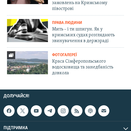
замовлень на Кримському
півострові
ПРАВА ЛЮДИНИ
Мить – і ти шпигун. Як у
кримських судах розглядають
звинувачення в держзраді
ФОТОГАЛЕРЕЇ
Краса Сімферопольського
водосховища та занедбаність
довкола
ДОЛУЧАЙСЯ!
ПІДТРИМКА