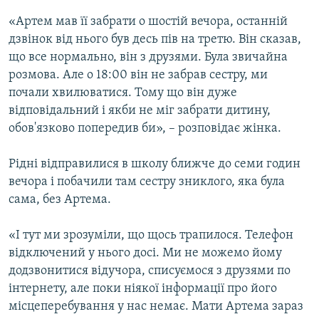
«Артем мав її забрати о шостій вечора, останній
дзвінок від нього був десь пів на третю. Він сказав,
що все нормально, він з друзями. Була звичайна
розмова. Але о 18:00 він не забрав сестру, ми
почали хвилюватися. Тому що він дуже
відповідальний і якби не міг забрати дитину,
обов'язково попередив би», – розповідає жінка.
Рідні відправилися в школу ближче до семи годин
вечора і побачили там сестру зниклого, яка була
сама, без Артема.
«І тут ми зрозуміли, що щось трапилося. Телефон
відключений у нього досі. Ми не можемо йому
додзвонитися відучора, списуємося з друзями по
інтернету, але поки ніякої інформації про його
місцеперебування у нас немає. Мати Артема зараз