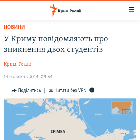
Доступність
посилання
Перейти
НОВИНИ
до
НОВИНИ
У Криму повідомляють про
основного
ВОДА.КРИМ
матеріалу
зникнення двох студентів
ВІДЕО ТА ФОТО
Перейти
до
Крим. Реалії
ПОЛІТИКА
основної
14 жовтень 2014, 09:54
БЛОГИ
навігації
Перейти
ПОГЛЯД
Поділитись
Читати без VPN
до
ІНТЕРВ'Ю
пошуку
ВСЕ ЗА ДЕНЬ
СПЕЦПРОЕКТИ
ЯК ОБІЙТИ БЛОКУВАННЯ
ДЕПОРТАЦІЯ