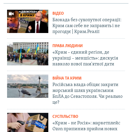
ВІДЕО
Блокада без сухопутної операції:
Крим сам себе не заправить і не
прогодує | Крим.Реалії
ПРАВА ЛЮДИНИ
«Крим – єдиний регіон, де
українці – меншість»: дискусія
навколо нової пам'ятної дати
ВІЙНА ТА КРИМ
Російська влада обіцяє закрити
морський шлях українським
БпЛА до Севастополя. Чи реально
це?
СУСПІЛЬСТВО
«Крим – не Росія»: маркетплейс
Ozon припинив прийом нових