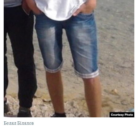
Белял Білялов