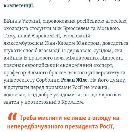
компетенції.
Війна в Україні, спровокована російською агресією,
охолодила стосунки між Брюсселем та Москвою.
Тому, новій Єврокомісії, очолюваній
люксембуржцем Жан-Клодом Юнкером, доведеться
шукати спосіб взаємодії із державою-сусідом, яка
вийшла із правового поля міжнародних відносин,
пояснює європейський економічний експерт,
професор Вільного брюссельського університету та
університету Сорбонни
Ролан Жіле
. На його думку,
відступати перед примхами Росії не можна,
водночас, слід добре усвідомити, на що Євросоюз
здатен у протистоянні з Кремлем.
Треба мислити не лише з огляду на
непередбачуваного президента Росії,