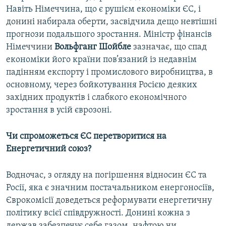
Навіть Німеччина, що є рушієм економіки ЄС, і
донині набирала оберти, засвідчила дещо невтішні
прогнози подальшого зростання. Міністр фінансів
Німеччини
Вольфганг Шойбле
зазначає, що спад
економіки його країни пов’язаний із недавнім
падінням експорту і промислового виробництва, в
основному, через бойкотування Росією деяких
західних продуктів і слабкого економічного
зростання в усій єврозоні.
Чи спроможеться ЄС перетворитися на
Енергетичний союз?
Водночас, з огляду на погіршення відносин ЄС та
Росії, яка є значним постачальником енергоносіїв,
Єврокомісії доведеться реформувати енергетичну
політику всієї співдружності. Донині кожна з
держав забезпечує себе газом, нафтою чи