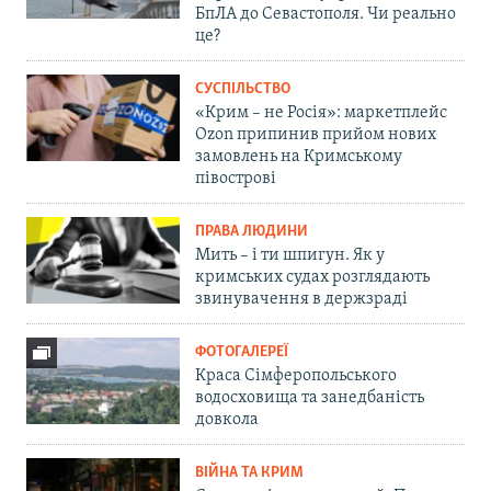
БпЛА до Севастополя. Чи реально
це?
СУСПІЛЬСТВО
«Крим – не Росія»: маркетплейс
Ozon припинив прийом нових
замовлень на Кримському
півострові
ПРАВА ЛЮДИНИ
Мить – і ти шпигун. Як у
кримських судах розглядають
звинувачення в держзраді
ФОТОГАЛЕРЕЇ
Краса Сімферопольського
водосховища та занедбаність
довкола
ВІЙНА ТА КРИМ