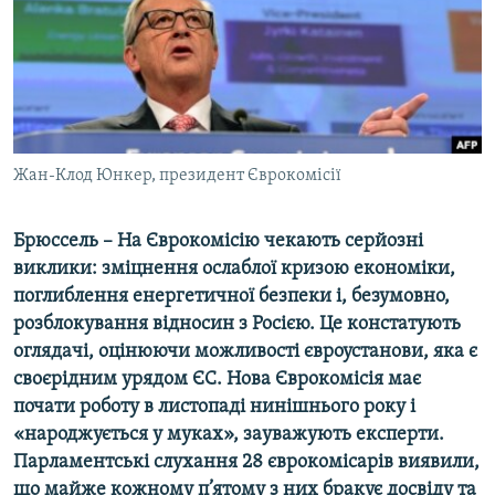
ВІДЕОУРОКИ «ELIFBE»
Русский
СВІДЧЕННЯ ОКУПАЦІЇ
Qırımtatar
УКРАЇНСЬКА ПРОБЛЕМА КРИМУ
ДОЛУЧАЙСЯ!
ІНФОГРАФІКА
Жан-Клод Юнкер, президент Єврокомісії
Брюссель – На Єврокомісію чекають серйозні
Усі сайти RFE/RL
виклики: зміцнення ослаблої кризою економіки,
поглиблення енергетичної безпеки і, безумовно,
розблокування відносин з Росією. Це констатують
оглядачі, оцінюючи можливості євроустанови, яка є
своєрідним урядом ЄС. Нова Єврокомісія має
почати роботу в листопаді нинішнього року і
«народжується у муках», зауважують експерти.
Парламентські слухання 28 єврокомісарів виявили,
що майже кожному п’ятому з них бракує досвіду та