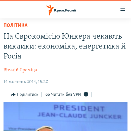
Доступність
посилання
Перейти
ПОЛІТИКА
до
НОВИНИ
На Єврокомісію Юнкера чекають
основного
ВОДА.КРИМ
матеріалу
виклики: економіка, енергетика й
ВІДЕО ТА ФОТО
Перейти
Росія
до
ПОЛІТИКА
основної
Віталій Єреміца
БЛОГИ
навігації
Перейти
14 жовтень 2014, 15:20
ПОГЛЯД
до
ІНТЕРВ'Ю
Поділитись
Читати без VPN
пошуку
ВСЕ ЗА ДЕНЬ
СПЕЦПРОЕКТИ
ЯК ОБІЙТИ БЛОКУВАННЯ
ДЕПОРТАЦІЯ