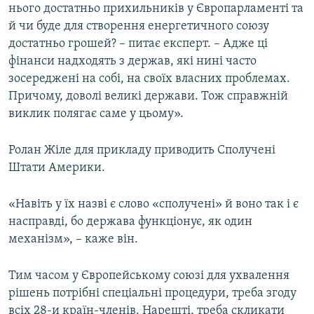
нього достатньо прихильників у Європарламенті та
й чи буде для створення енергетичного союзу
достатньо грошей? – питає експерт. – Адже ці
фінанси надходять з держав, які нині часто
зосереджені на собі, на своїх власних проблемах.
Причому, доволі великі держави. Тож справжній
виклик полягає саме у цьому».
Ролан Жіле для прикладу приводить Сполучені
Штати Америки.
«Навіть у їх назві є слово «сполучені» й воно так і є
насправді, бо держава функціонує, як один
механізм», – каже він.
Тим часом у Європейському союзі для ухвалення
рішень потрібні спеціальні процедури, треба згоду
всіх 28-и країн-членів. Нарешті, треба скликати