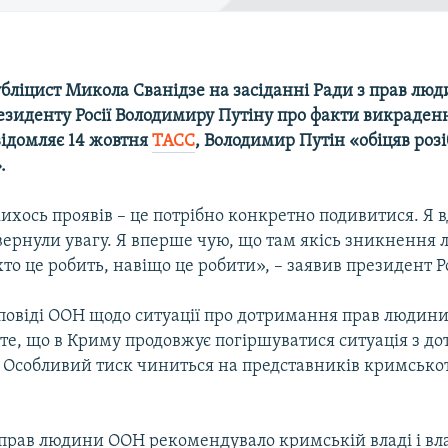
бліцист Микола Сванідзе на засіданні Ради з прав лю
езиденту Росії Володимиру Путіну про факти викраден
відомляє 14 жовтня
ТАСС
, Володимир Путін «обіцяв розі
.
ихось проявів – це потрібно конкретно подивитися. Я
звернули увагу. Я вперше чую, що там якісь зникнення 
хто це робить, навіщо це робити», – заявив президент Ро
повіді ООН щодо ситуації про дотримання прав людини 
 те, що в Криму продовжує погіршуватися ситуація з 
 Особливий тиск чиниться на представників кримсько
прав людини ООН рекомендувало кримській владі і влад