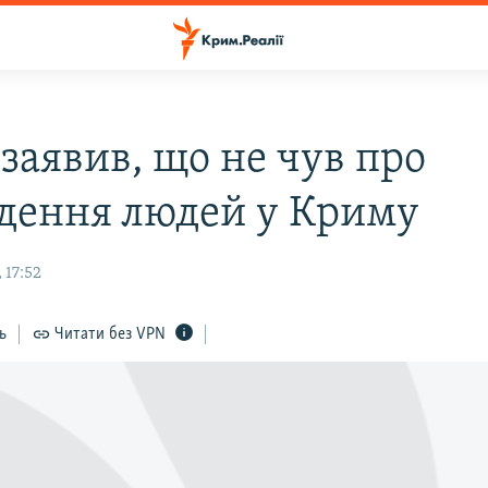
заявив, що не чув про
дення людей у Криму
 17:52
ь
Читати без VPN