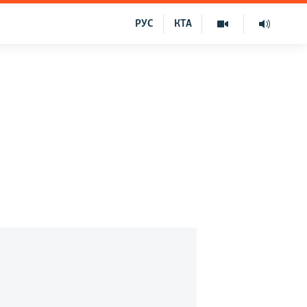
РУС
КТА