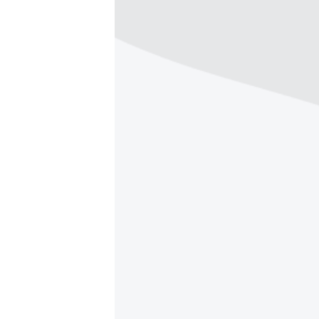
ВІДЕОУРОКИ «ELIFBE»
СВІДЧЕННЯ ОКУПАЦІЇ
УКРАЇНСЬКА ПРОБЛЕМА КРИМУ
ІНФОГРАФІКА