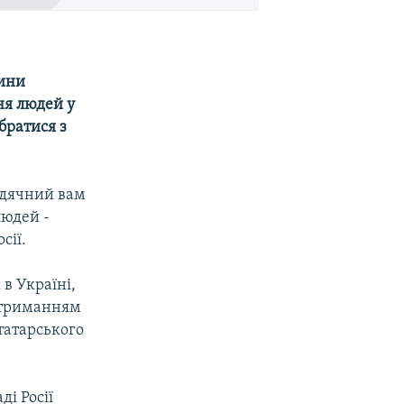
дини
ня людей у
братися з
 вдячний вам
людей -
сії.
в Україні,
дотриманням
татарського
і Росії