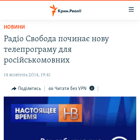
Доступність
посилання
Перейти
НОВИНИ
до
НОВИНИ
Радіо Свобода починає нову
основного
ВОДА.КРИМ
матеріалу
телепрограму для
ВІДЕО ТА ФОТО
Перейти
російськомовних
до
ПОЛІТИКА
основної
14 жовтень 2014, 19:41
БЛОГИ
навігації
Перейти
Поділитись
Читати без VPN
ПОГЛЯД
до
ІНТЕРВ'Ю
пошуку
ВСЕ ЗА ДЕНЬ
СПЕЦПРОЕКТИ
ЯК ОБІЙТИ БЛОКУВАННЯ
ДЕПОРТАЦІЯ