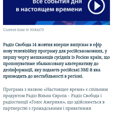
ВІДЕОУРОКИ «ELIFBE»
Русский
СВІДЧЕННЯ ОКУПАЦІЇ
Qırımtatar
УКРАЇНСЬКА ПРОБЛЕМА КРИМУ
Current time tv 308x173
ДОЛУЧАЙСЯ!
ІНФОГРАФІКА
Радіо Свобода 14 жовтня вперше випускає в ефір
нову телевізійну програму для російськомовних, у
Усі сайти RFE/RL
першу чергу мешканців сусідніх із Росією країн, що
пропонуватиме збалансовану альтернативу до
дезінформації, яку подають російські ЗМІ й яка
призводить до нестабільності в регіоні.
Програма з назвою «Настоящее время» є спільним
продуктом Радіо Вільна Європа – Радіо Свобода і
радіостанції «Голос Америки», що здійснюється в
партнерстві з громадськими і приватними