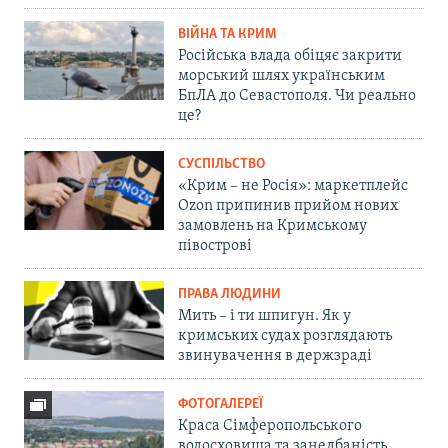
ВІЙНА ТА КРИМ
Російська влада обіцяє закрити
морський шлях українським
БпЛА до Севастополя. Чи реально
це?
СУСПІЛЬСТВО
«Крим – не Росія»: маркетплейс
Ozon припинив прийом нових
замовлень на Кримському
півострові
ПРАВА ЛЮДИНИ
Мить – і ти шпигун. Як у
кримських судах розглядають
звинувачення в держзраді
ФОТОГАЛЕРЕЇ
Краса Сімферопольського
водосховища та занедбаність