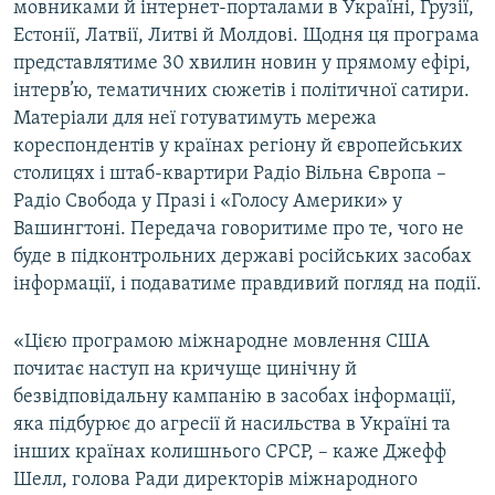
мовниками й інтернет-порталами в Україні, Грузії,
Естонії, Латвії, Литві й Молдові. Щодня ця програма
представлятиме 30 хвилин новин у прямому ефірі,
інтерв’ю, тематичних сюжетів і політичної сатири.
Матеріали для неї готуватимуть мережа
кореспондентів у країнах регіону й європейських
столицях і штаб-квартири Радіо Вільна Європа –
Радіо Свобода у Празі і «Голосу Америки» у
Вашингтоні. Передача говоритиме про те, чого не
буде в підконтрольних державі російських засобах
інформації, і подаватиме правдивий погляд на події.
«Цією програмою міжнародне мовлення США
почитає наступ на кричуще цинічну й
безвідповідальну кампанію в засобах інформації,
яка підбурює до агресії й насильства в Україні та
інших країнах колишнього СРСР, – каже Джефф
Шелл, голова Ради директорів міжнародного